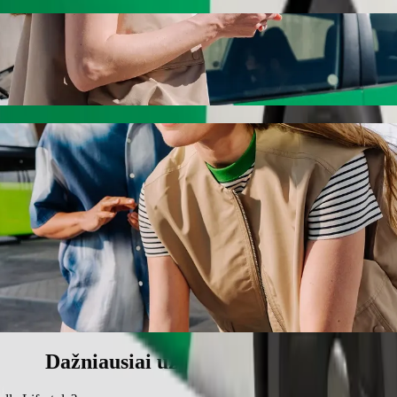
ifestyle keliaukite su „Bolt“
 pavėžėjimo paslaugas. Su „Bolt“ kelionė truks apie 10 min. ir kainu
University į Nkandla Lifestyle
.
štinimas vaikui.
ms.
o priemonių, pritaikytų vežimėliui (Pritaikyta vežimėliui).
ilį – kainuos mažiau.
Dažniausiai užduodami klausimai