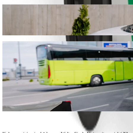
Nuo Walter Sisulu University iki Nkandla L
Norite pasiekti Nkandla Lifestyle už geresnę kainą? Rinkitės „Bolt“
tinkamiausią transporto priemonę.
Atsisiųsti programėlę „Bolt“
„Bolt“ paslaugos kelionei iš Walter Sisulu 
Daug bagažo? Rinkitės „XL“ kategoriją – joje telpa iki 6 keleivių.
Norite atvykti stilingai? Išbandykite „Bolt“ premium automobilius
Keliausite su vaikais? Išsikvieskite automobilį, kuriame bus paauk
Keliausite su augintiniais? Išbandykite keliones, skirtas augintinia
Reikia papildomos pagalbos? Kategorijoje „Assist“ rasite transport
Nebrangios kelionės? Rinkitės kompaktišką „Bolt Basic“ automob
Atsisiųsti programėlę „Bolt“