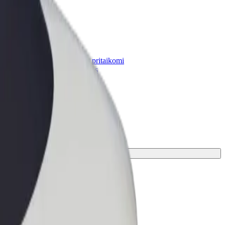
„Bolt for Business“
Atskirų įmonių poreikiams pritaikomi
„Bolt“ produktai ir paslaugos
miausias jūsų kelionei.