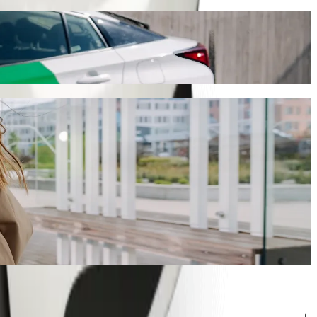
os maždaug 55,00 ZAR ZAR. Kad ir kokia proga bebūtų, rasime jums