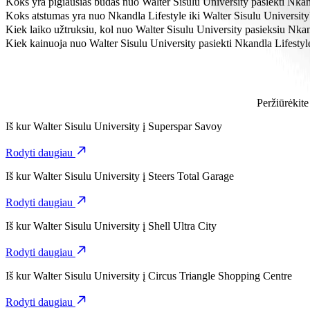
Koks yra pigiausias būdas nuo Walter Sisulu University pasiekti Nkan
Pasirinkdami kategoriją Go Hatch, nuo Walter Sisulu University iki
Koks atstumas yra nuo Nkandla Lifestyle iki Walter Sisulu University
Nuo Walter Sisulu University iki Nkandla Lifestyle yra maždaug 4,2
Kiek laiko užtruksiu, kol nuo Walter Sisulu University pasieksiu Nkan
Pasirinkdami kategoriją Go Hatch, nuo Walter Sisulu University iki N
Kiek kainuoja nuo Walter Sisulu University pasiekti Nkandla Lifestyl
Pasirinkdami kategoriją Go Hatch, už kelionę nuo Walter Sisulu Un
Peržiūrėkite
Iš kur
Walter Sisulu University
į
Superspar Savoy
Rodyti daugiau
Iš kur
Walter Sisulu University
į
Steers Total Garage
Rodyti daugiau
Iš kur
Walter Sisulu University
į
Shell Ultra City
Rodyti daugiau
Iš kur
Walter Sisulu University
į
Circus Triangle Shopping Centre
Rodyti daugiau