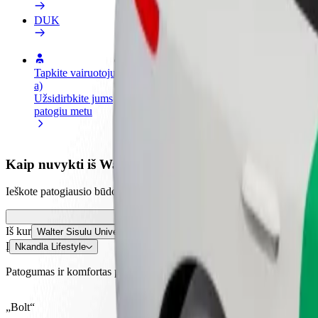
DUK
Tapkite vairuotoju (-
Tapkite kurjeriu (-e)
Pridėti
a)
Pristatinėkite maistą ir gaukite
parduo
Užsidirbkite jums
savaitinius išmokėjimus
Pritrau
patogiu metu
padidin
Kaip nuvykti iš Walter Sisulu University į Nkandla Lif
Ieškote patogiausio būdo nukeliauti iš Walter Sisulu University į Nkand
Iš kur
Walter Sisulu University
Į
Nkandla Lifestyle
Patogumas ir komfortas pasiekiami vos keliais spustelėjimais!
„Bolt“