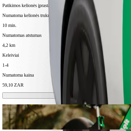
Patikimos kelionės įprastais vidutinio dydžio automobiliais
Numatoma kelionės trukmė
10 min.
Numatomas atstumas
4,2 km
Keleiviai
1-4
Numatoma kaina
59,10 ZAR
Paspirtukai ir el. dviračiai
Mieste keliaukite paspirtuku arba el. dviračiu
Atsisiųsti programėlę „Bolt“