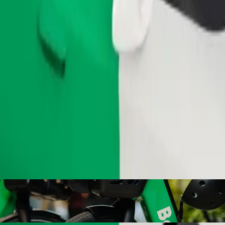
Užsisakyti kelionę