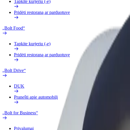
Tapkite kurjeriu (-e)
Pridėti restoraną ar parduotuvę
„Bolt Food“
Tapkite kurjeriu (-e)
Pridėti restoraną ar parduotuvę
„Bolt Drive“
DUK
Pranešti apie automobilį
„Bolt for Business“
Privalumai