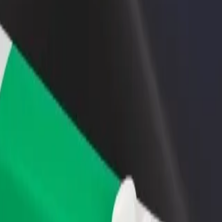
 restoraną ar
Registruotis kaip automobilių nuomos įmonės
tuvę
savininkas (-ė)
kite daugiau klientų ir
Užregistruokite savo automobilius platformoje
kite pelną
„Bolt“ ir padidinkite pajamas
estyle | „Bolt“
la Lifestyle? Peržiūrėkite mūsų teikiamas paslaugas ir išsirinkite tinka
Atsisiųsti programėlę