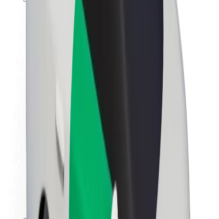
Karjera
Apie „Bolt“
„Bolt“ tvarumo politika
Projektas „Zero“
Tinklaraštis
Naujienų centras
Prekių ženklo gairės
Misija
Investuotojams
Vadovybė
Prekės ženklas
Žiniasklaidai
„Urban Fund“