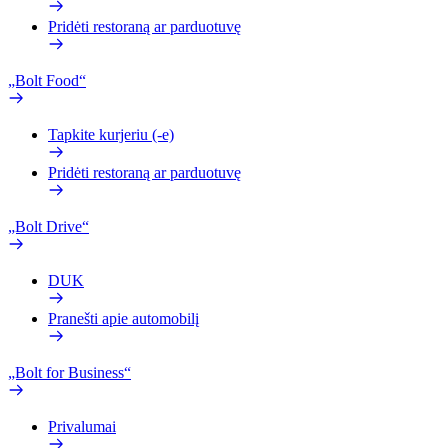
Pridėti restoraną ar parduotuvę
„Bolt Food“
Tapkite kurjeriu (-e)
Pridėti restoraną ar parduotuvę
„Bolt Drive“
DUK
Pranešti apie automobilį
„Bolt for Business“
Privalumai