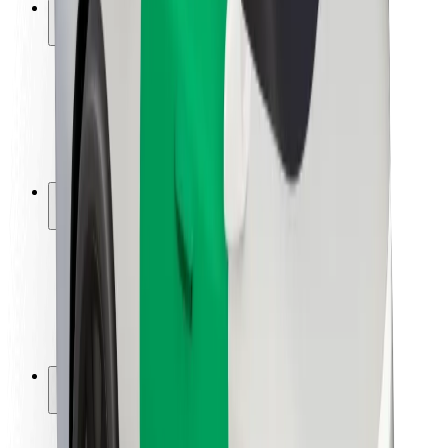
Saugumas
Keleivių saugumas
Vairuotojų saugumas
Paspirtukų saugumas
Saugumo laboratorija
Miestai
Vietovės
Sprendimai miestams
Oro uostai
„Bolt“ įkrovimo stotelės
Pagalba
Keleiviams