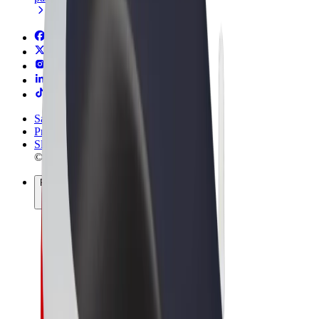
Sąlygos
Privatumas
Slapukai
© 2026 Bolt Technology OÜ
Paslaugos
Kelionės
Paspirtukai
„Bolt Market“
„Bolt Food“
„Bolt Drive“