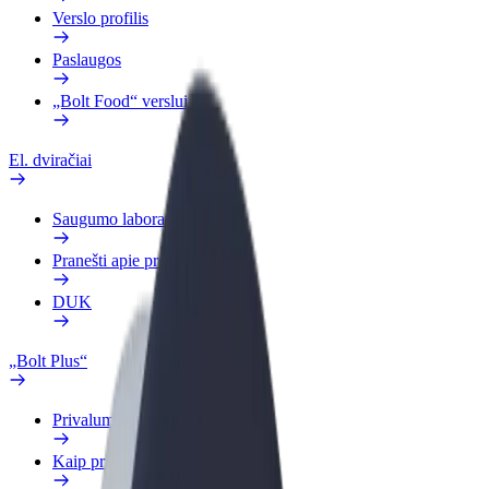
Verslo profilis
Paslaugos
„Bolt Food“ verslui
El. dviračiai
Saugumo laboratorija
Pranešti apie problemą
DUK
„Bolt Plus“
Privalumai
Kaip prisijungti