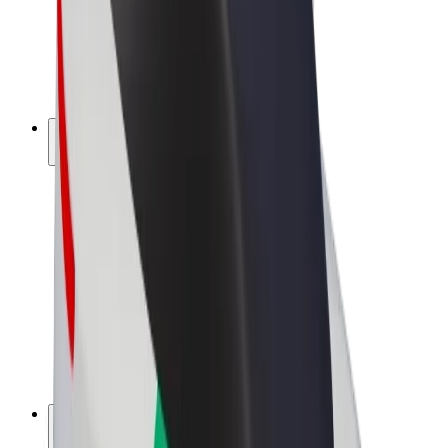
„Bolt for Business“
El. dviračiai
„Bolt Plus“
Užsidirbkite su „Bolt“
Vairuotojai
Vairuotojo pajamos
Kurjeriai
Kurjerio pajamos
„Bolt Food“ restoranai ir parduotuvės
Automobilių nuomos parkai
Franšizės
Apie mus