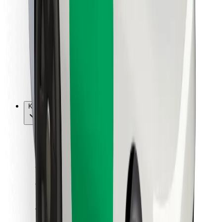
Vairuotojams
Kurjeriams
„Bolt Food“
Automobilių nuomos įmonių savininkams
Restoranams
„Bolt for Business“
Kita
Paslaugų teikėjai
Sąlygos
Slapukai
Saugumas
Automobilis atvyks per kelias minutes!