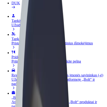
DUK
Tapkite vairuotoju (-a)
Užsidirbkite jums patogiu metu
Tapkite kurjeriu (-e)
Pristatinėkite maistą ir gaukite savaitinius išmokėjimus
Pridėti restoraną ar parduotuvę
Pritraukite daugiau klientų ir padidinkite pelną
Registruotis kaip automobilių nuomos įmonės savininkas (-ė)
Užregistruokite savo automobilius platformoje „Bolt“ ir
padidinkite pajamas
„Bolt for Business“
Atskirų įmonių poreikiams pritaikomi „Bolt“ produktai ir
paslaugos