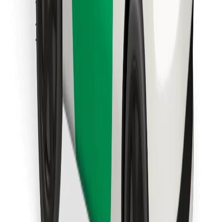
Atsisiųsti programėlę „Bolt“
Raskite savo mėgstamą maistą!
Atsisiųsti programėlę „Bolt Food“