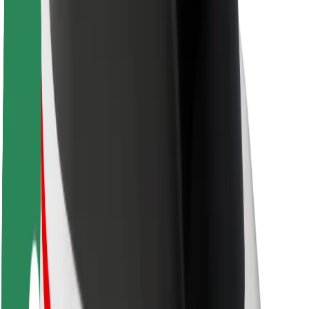
Par Bolt
Bolt ilgtspējība
Project Zero
Blogs
Ziņu telpa
Zīmola vadlīnijas
Misija
Attiecības ar investoriem
Vadība
Zīmols
Mediji
Pilsētvides fonds
Drošība