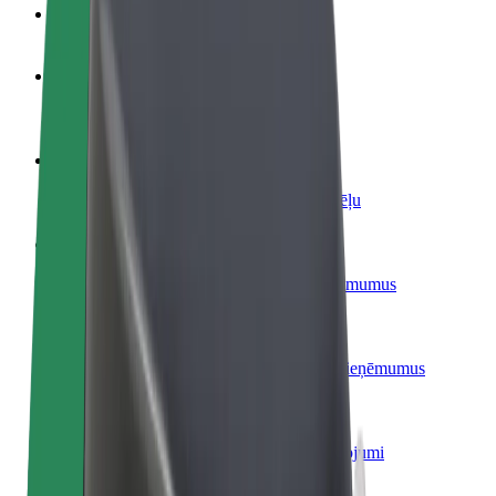
BUJ
Kļūsti par autovadītāju
Gūsti ieņēmumus, kā vēlies
Kļūsti par kurjeru
Piegādā ēdienu un saņem izmaksu ik nedēļu
Pievieno restorānu vai veikalu
Sasniedz vairāk klientu un paaugstini ieņēmumus
Reģistrējies kā autoparka īpašnieks
Pievieno savu autoparku Bolt un palielini ieņēmumus
Bolt for Business
Tavam uzņēmumam pielāgoti Bolt pakalpojumi