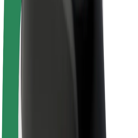
E-velosipēdi
Bolt Plus
Gūsti ieņēmumus ar Bolt
Autovadītāji
Autovadītāja ieņēmumi
Kurjeri
Kurjerpartnera ieņēmumi
Bolt Food tirgotāji
Reģistrē autoparku
Franšīzes
Par uzņēmumu
Karjera