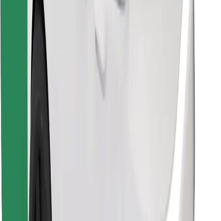
Atrodi savas mīļākās maltītes!
Lejupielādē Bolt Food lietotni