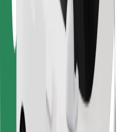
Kurjeriem
Bolt Food
Autoparku īpašniekiem
Restorāniem
Bolt for Business
Cits
Piegādātāji
Noteikumi un nosacījumi
Sīkdatnes
Drošība
Saņem braucienu minūšu laikā!
Lejupielādē Bolt lietotni