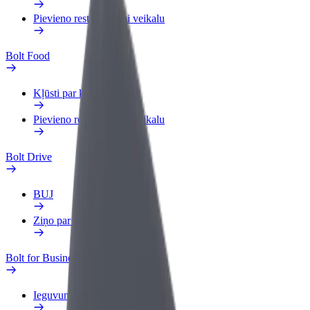
Pievieno restorānu vai veikalu
Bolt Food
Kļūsti par kurjeru
Pievieno restorānu vai veikalu
Bolt Drive
BUJ
Ziņo par transportlīdzekli
Bolt for Business
Ieguvumi