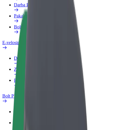
Darba Profils
Pakalpojumi
Bolt Food uzņēmumiem
E-velosipēdi
Drošības laboratorija
Ziņot
BUJ
Bolt Plus
Ieguvumi
Kā pievienoties