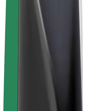
Noteikumi un nosacījumi
Privātuma politika
Sīkdatnes
© 2026 Bolt Technology OÜ
Pakalpojumi
Braucieni
Skrejriteņi
Bolt Market
Bolt Food
Bolt Drive
Bolt for Business