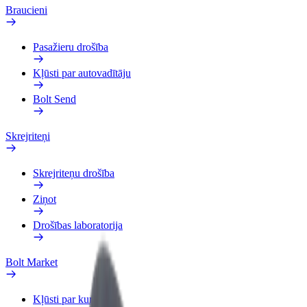
Braucieni
Pasažieru drošība
Kļūsti par autovadītāju
Bolt Send
Skrejriteņi
Skrejriteņu drošība
Ziņot
Drošības laboratorija
Bolt Market
Kļūsti par kurjeru