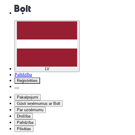
LV
Palīdzība
Reģistrēties
Pakalpojumi
Gūsti ieņēmumus ar Bolt
Par uzņēmumu
Drošība
Palīdzība
Pilsētas