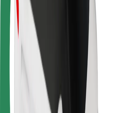
Pasažieru drošība
Autovadītāju drošība
Skrejriteņu drošība
Drošības laboratorija
Pilsētas
Pilsētas
Risinājumi pilsētām
Lidostas
Bolt uzlādes statīvi
Palīdzība
Pasažieriem
Autovadītājiem