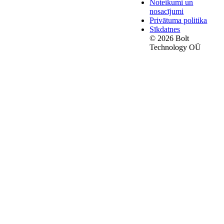
Noteikumi un
nosacījumi
Privātuma politika
Sīkdatnes
© 2026 Bolt
Technology OÜ