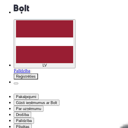
LV
Palīdzība
Reģistrēties
Pakalpojumi
Gūsti ieņēmumus ar Bolt
Par uzņēmumu
Drošība
Palīdzība
Pilsētas