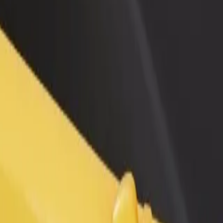
no restorānu vai veikalu
Reģistrējies kā autoparka īpašnieks
dz vairāk klientu un paaugstini
Pievieno savu autoparku Bolt un paliel
umus
ieņēmumus
avpils Kultūras Pils
as Pils? Uzzini, kuri pakalpojumi pieejami Tavā pilsētā un izvēlies ce
Lejupielādēt lietotni