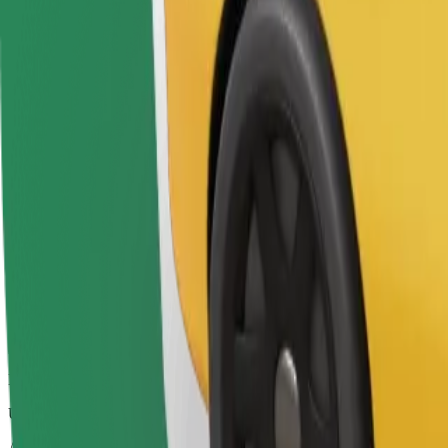
Autovadītāji šajā kategorijā var palīdzēt vecāka gadagājuma cilvēkiem 
riteņkrēsliem).
Aptuvenais brauciena ilgums
7 min
Aptuvenais attālums
4,1 km
Pasažieri
1-4
Aptuvenā cena
5,50 €
Bolt
Uzticami braucieni ikdienas vidēja izmēra auto
Aptuvenais brauciena ilgums