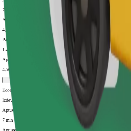
7 min
Aptuvenais attālums
4,1 km
Pasažieri
1-4
Aptuvenā cena
4,50 €
Economy
Izdevīgi braucieni vienkāršos auto
Aptuvenais brauciena ilgums
7 min
Aptuvenais attālums