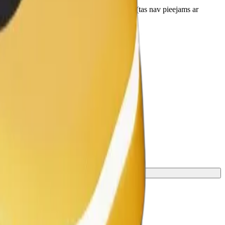
u pirms saņemšanas. Ratiņkrēsli ir jāsaloka (tas nav pieejams ar