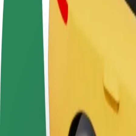
BUJ
Kļūsti par
Kļūsti par kurjeru
Pievie
autovadītāju
Piegādā ēdienu un saņem izmaksu
Sasnie
Gūsti ieņēmumus, kā
ik nedēļu
ieņēm
vēlies
Kā nokļūt no: Daugavpils Regional Hospital uz: Daug
Tev no: Daugavpils Regional Hospital jānokļūst uz: Daugavpils Kultūr
No
Daugavpils Regional Hospital
Uz
Daugavpils Kultūras Pils
Ērtība un komforts ir tikai dažu pieskārienu attālumā!
Assist