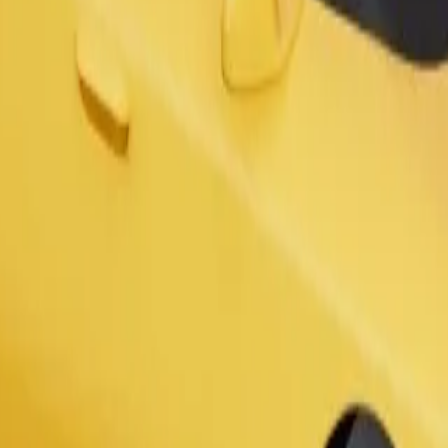
un personām ar invaliditāti. Ja Tev ir īpaši lūgumi, informē autovadītāj
Pasūtīt braucienu