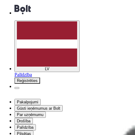
LV
Palīdzība
Reģistrēties
Pakalpojumi
Gūsti ieņēmumus ar Bolt
Par uzņēmumu
Drošība
Palīdzība
Pilsētas