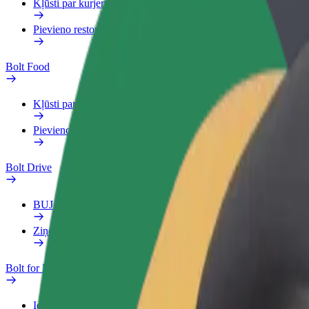
Kļūsti par kurjeru
Pievieno restorānu vai veikalu
Bolt Food
Kļūsti par kurjeru
Pievieno restorānu vai veikalu
Bolt Drive
BUJ
Ziņo par transportlīdzekli
Bolt for Business
Ieguvumi