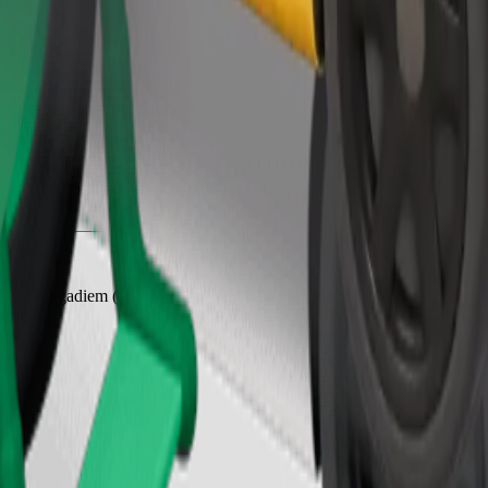
Pasūtīt braucienu
 līdz 6 gadiem (aptuveni 10–30 kg). Sazinies ar autovadītāju, lai no