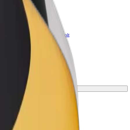
Bolt for Business
ini
Tavam uzņēmumam pielāgoti Bolt
pakalpojumi
ļam piemērotāko braucienu.