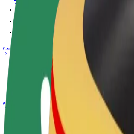
Darba Profils
Pakalpojumi
Bolt Food uzņēmumiem
E-velosipēdi
Drošības laboratorija
Ziņot
BUJ
Bolt Plus
Ieguvumi
Kā pievienoties