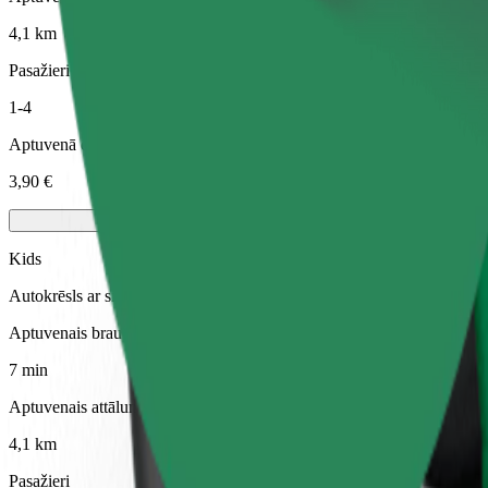
4,1 km
Pasažieri
1-4
Aptuvenā cena
3,90 €
Kids
Autokrēsls ar siksnām nodrošina drošu braucienu bērniem vecumā no 2
Aptuvenais brauciena ilgums
7 min
Aptuvenais attālums
4,1 km
Pasažieri