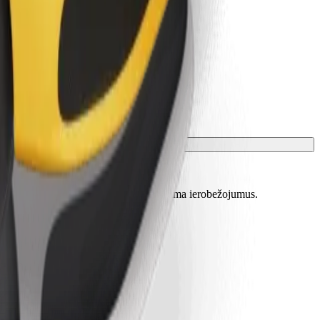
skaidrotu precīzu vecumu, svaru un auguma ierobežojumus.