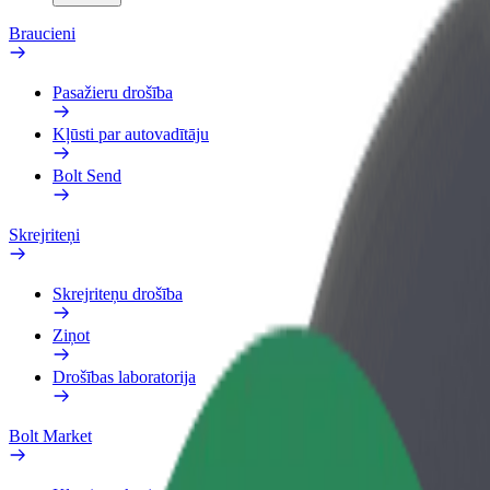
Braucieni
Pasažieru drošība
Kļūsti par autovadītāju
Bolt Send
Skrejriteņi
Skrejriteņu drošība
Ziņot
Drošības laboratorija
Bolt Market