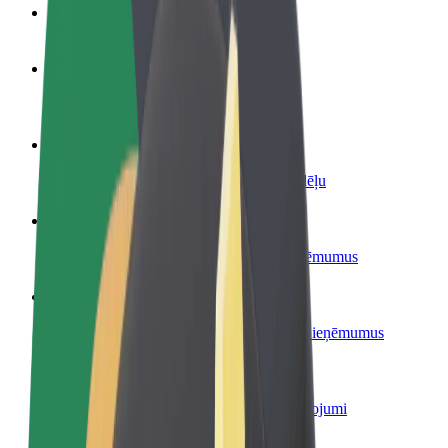
BUJ
Kļūsti par autovadītāju
Gūsti ieņēmumus, kā vēlies
Kļūsti par kurjeru
Piegādā ēdienu un saņem izmaksu ik nedēļu
Pievieno restorānu vai veikalu
Sasniedz vairāk klientu un paaugstini ieņēmumus
Reģistrējies kā autoparka īpašnieks
Pievieno savu autoparku Bolt un palielini ieņēmumus
Bolt for Business
Tavam uzņēmumam pielāgoti Bolt pakalpojumi