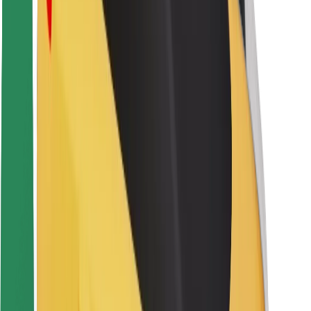
Pasažieru drošība
Autovadītāju drošība
Skrejriteņu drošība
Drošības laboratorija
Pilsētas
Pilsētas
Risinājumi pilsētām
Lidostas
Bolt uzlādes statīvi
Palīdzība
Pasažieriem
Autovadītājiem