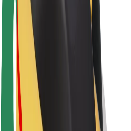
Par Bolt
Bolt ilgtspējība
Project Zero
Blogs
Ziņu telpa
Zīmola vadlīnijas
Misija
Attiecības ar investoriem
Vadība
Zīmols
Mediji
Pilsētvides fonds
Drošība