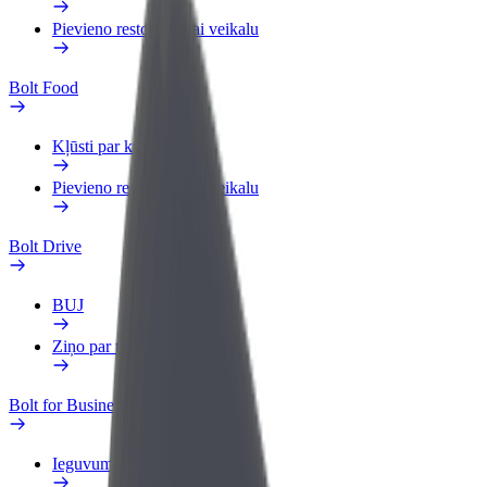
Pievieno restorānu vai veikalu
Bolt Food
Kļūsti par kurjeru
Pievieno restorānu vai veikalu
Bolt Drive
BUJ
Ziņo par transportlīdzekli
Bolt for Business
Ieguvumi