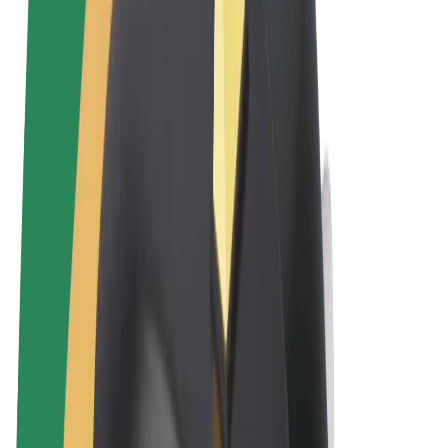
Noteikumi un nosacījumi
Privātuma politika
Sīkdatnes
© 2026 Bolt Technology OÜ
Pakalpojumi
Braucieni
Skrejriteņi
Bolt Market
Bolt Food
Bolt Drive
Bolt for Business