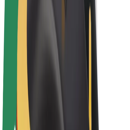
E-velosipēdi
Bolt Plus
Gūsti ieņēmumus ar Bolt
Autovadītāji
Autovadītāja ieņēmumi
Kurjeri
Kurjerpartnera ieņēmumi
Bolt Food tirgotāji
Reģistrē autoparku
Franšīzes
Par uzņēmumu
Karjera