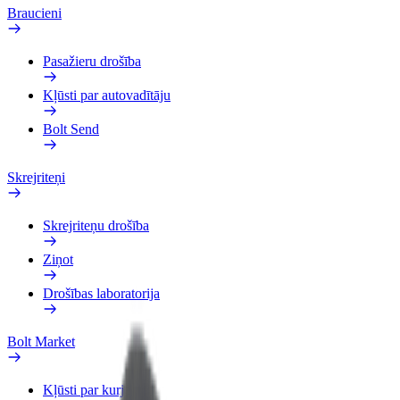
Braucieni
Pasažieru drošība
Kļūsti par autovadītāju
Bolt Send
Skrejriteņi
Skrejriteņu drošība
Ziņot
Drošības laboratorija
Bolt Market
Kļūsti par kurjeru