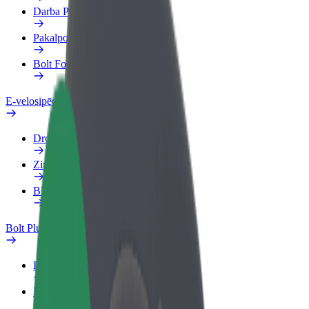
Darba Profils
Pakalpojumi
Bolt Food uzņēmumiem
E-velosipēdi
Drošības laboratorija
Ziņot
BUJ
Bolt Plus
Ieguvumi
Kā pievienoties