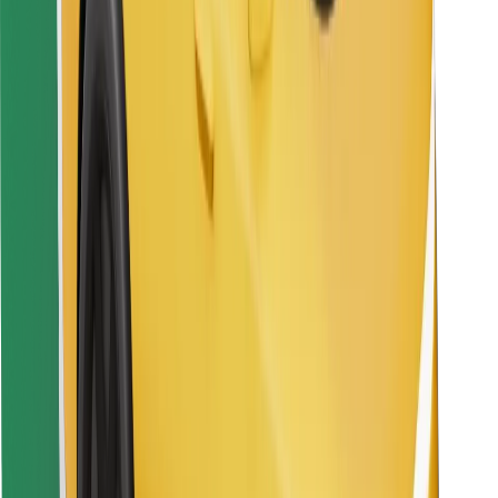
Atrodi savas mīļākās maltītes!
Lejupielādē Bolt Food lietotni