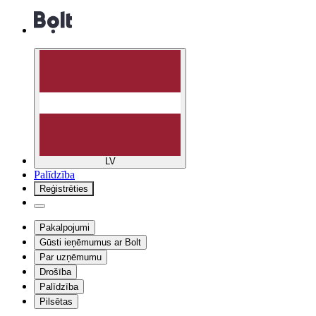
LV
Palīdzība
Reģistrēties
Pakalpojumi
Gūsti ieņēmumus ar Bolt
Par uzņēmumu
Drošība
Palīdzība
Pilsētas