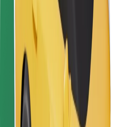
Kurjeriem
Bolt Food
Autoparku īpašniekiem
Restorāniem
Bolt for Business
Cits
Piegādātāji
Noteikumi un nosacījumi
Sīkdatnes
Drošība
Saņem braucienu minūšu laikā!
Lejupielādē Bolt lietotni