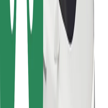
Bolt Food
Autoparku īpašniekiem
Restorāniem
Bolt for Business
Cits
Piegādātāji
Noteikumi un nosacījumi
Sīkdatnes
Drošība
Saņem braucienu minūšu laikā!
Lejupielādē Bolt lietotni
Atrodi savas mīļākās maltītes!