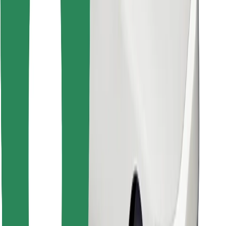
Lejupielādē Bolt Food lietotni