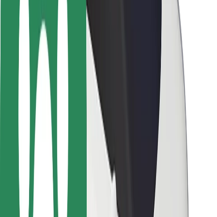
Autovadītāju drošība
Skrejriteņu drošība
Drošības laboratorija
Pilsētas
Pilsētas
Risinājumi pilsētām
Lidostas
Bolt uzlādes statīvi
Palīdzība
Pasažieriem
Autovadītājiem
Kurjeriem