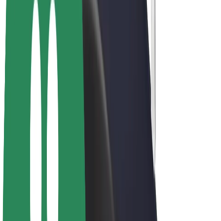
Bolt Plus
Gūsti ieņēmumus ar Bolt
Autovadītāji
Autovadītāja ieņēmumi
Kurjeri
Kurjerpartnera ieņēmumi
Bolt Food tirgotāji
Reģistrē autoparku
Franšīzes
Par uzņēmumu
Karjera
Par Bolt