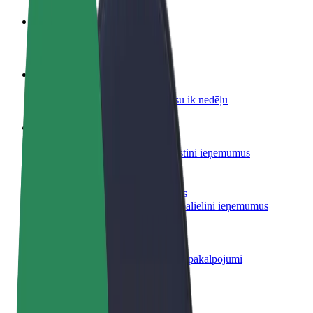
Kļūsti par autovadītāju
Gūsti ieņēmumus, kā vēlies
Kļūsti par kurjeru
Piegādā ēdienu un saņem izmaksu ik nedēļu
Pievieno restorānu vai veikalu
Sasniedz vairāk klientu un paaugstini ieņēmumus
Reģistrējies kā autoparka īpašnieks
Pievieno savu autoparku Bolt un palielini ieņēmumus
Bolt for Business
Tavam uzņēmumam pielāgoti Bolt pakalpojumi