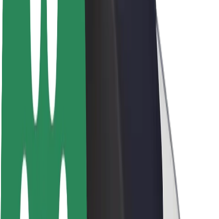
Bolt ilgtspējība
Project Zero
Blogs
Ziņu telpa
Zīmola vadlīnijas
Misija
Attiecības ar investoriem
Vadība
Zīmols
Mediji
Pilsētvides fonds
Drošība
Pasažieru drošība