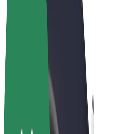
Noteikumi un nosacījumi
Privātuma politika
Sīkdatnes
© 2026 Bolt Technology OÜ
Pakalpojumi
Braucieni
Skrejriteņi
Bolt Market
Bolt Food
Bolt Drive
Bolt for Business
E-velosipēdi