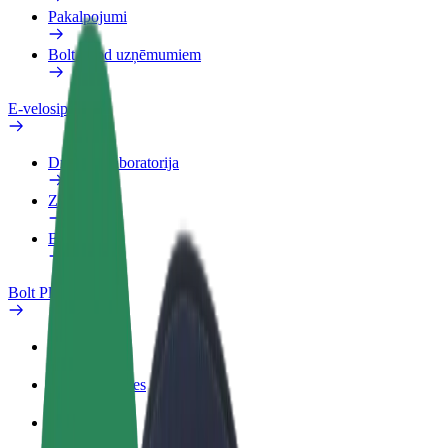
Pakalpojumi
Bolt Food uzņēmumiem
E-velosipēdi
Drošības laboratorija
Ziņot
BUJ
Bolt Plus
Ieguvumi
Kā pievienoties
BUJ