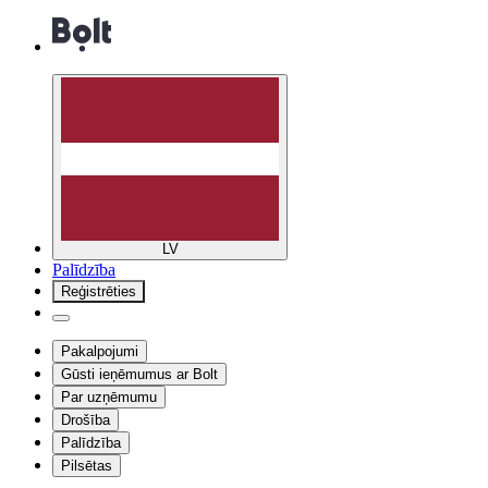
LV
Palīdzība
Reģistrēties
Pakalpojumi
Gūsti ieņēmumus ar Bolt
Par uzņēmumu
Drošība
Palīdzība
Pilsētas