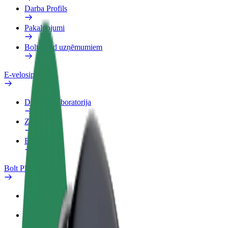
Darba Profils
Pakalpojumi
Bolt Food uzņēmumiem
E-velosipēdi
Drošības laboratorija
Ziņot
BUJ
Bolt Plus
Ieguvumi
Kā pievienoties