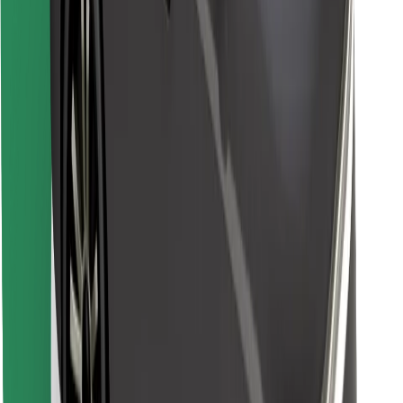
Atrodi savas mīļākās maltītes!
Lejupielādē Bolt Food lietotni