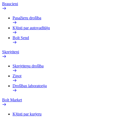
Braucieni
Pasažieru drošība
Kļūsti par autovadītāju
Bolt Send
Skrejriteņi
Skrejriteņu drošība
Ziņot
Drošības laboratorija
Bolt Market
Kļūsti par kurjeru