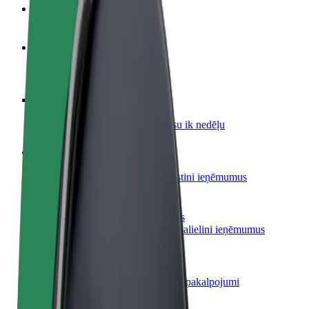
BUJ
Kļūsti par autovadītāju
Gūsti ieņēmumus, kā vēlies
Kļūsti par kurjeru
Piegādā ēdienu un saņem izmaksu ik nedēļu
Pievieno restorānu vai veikalu
Sasniedz vairāk klientu un paaugstini ieņēmumus
Reģistrējies kā autoparka īpašnieks
Pievieno savu autoparku Bolt un palielini ieņēmumus
Bolt for Business
Tavam uzņēmumam pielāgoti Bolt pakalpojumi