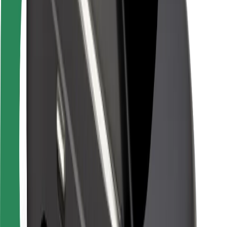
Pasažieru drošība
Autovadītāju drošība
Skrejriteņu drošība
Drošības laboratorija
Pilsētas
Pilsētas
Risinājumi pilsētām
Lidostas
Bolt uzlādes statīvi
Palīdzība
Pasažieriem
Autovadītājiem