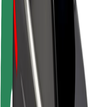
Par Bolt
Bolt ilgtspējība
Project Zero
Blogs
Ziņu telpa
Zīmola vadlīnijas
Misija
Attiecības ar investoriem
Vadība
Zīmols
Mediji
Pilsētvides fonds
Drošība