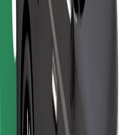
Kurjeriem
Bolt Food
Autoparku īpašniekiem
Restorāniem
Bolt for Business
Cits
Piegādātāji
Noteikumi un nosacījumi
Sīkdatnes
Drošība
Saņem braucienu minūšu laikā!
Lejupielādē Bolt lietotni