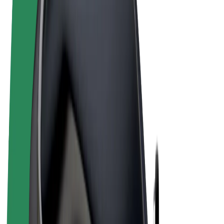
Noteikumi un nosacījumi
Privātuma politika
Sīkdatnes
© 2026 Bolt Technology OÜ
Pakalpojumi
Braucieni
Skrejriteņi
Bolt Market
Bolt Food
Bolt Drive
Bolt for Business