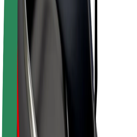
E-velosipēdi
Bolt Plus
Gūsti ieņēmumus ar Bolt
Autovadītāji
Autovadītāja ieņēmumi
Kurjeri
Kurjerpartnera ieņēmumi
Bolt Food tirgotāji
Reģistrē autoparku
Franšīzes
Par uzņēmumu
Karjera