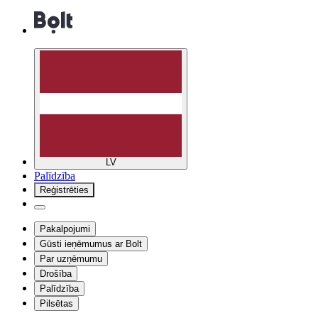
LV
Palīdzība
Reģistrēties
Pakalpojumi
Gūsti ieņēmumus ar Bolt
Par uzņēmumu
Drošība
Palīdzība
Pilsētas