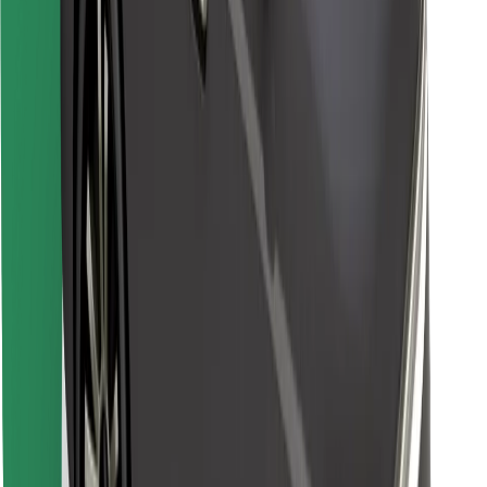
Atrodi savas mīļākās maltītes!
Lejupielādē Bolt Food lietotni