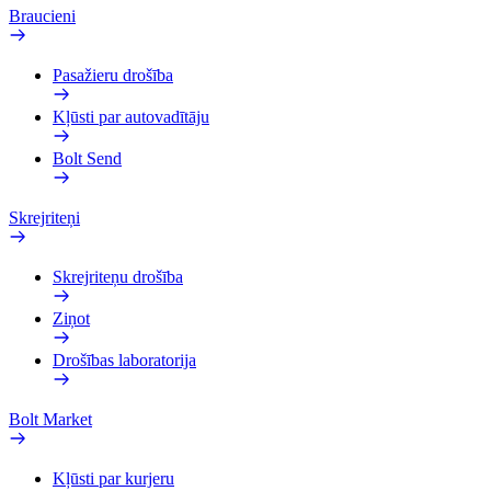
Braucieni
Pasažieru drošība
Kļūsti par autovadītāju
Bolt Send
Skrejriteņi
Skrejriteņu drošība
Ziņot
Drošības laboratorija
Bolt Market
Kļūsti par kurjeru