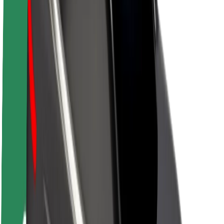
Par Bolt
Bolt ilgtspējība
Project Zero
Blogs
Ziņu telpa
Zīmola vadlīnijas
Misija
Attiecības ar investoriem
Vadība
Zīmols
Mediji
Pilsētvides fonds
Drošība