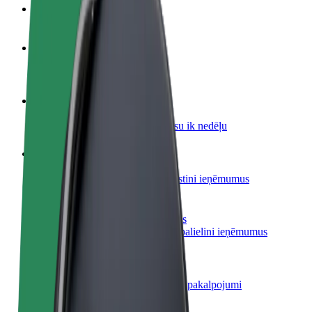
BUJ
Kļūsti par autovadītāju
Gūsti ieņēmumus, kā vēlies
Kļūsti par kurjeru
Piegādā ēdienu un saņem izmaksu ik nedēļu
Pievieno restorānu vai veikalu
Sasniedz vairāk klientu un paaugstini ieņēmumus
Reģistrējies kā autoparka īpašnieks
Pievieno savu autoparku Bolt un palielini ieņēmumus
Bolt for Business
Tavam uzņēmumam pielāgoti Bolt pakalpojumi