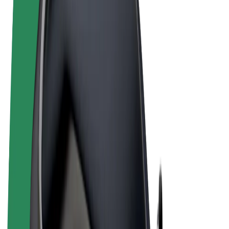
Noteikumi un nosacījumi
Privātuma politika
Sīkdatnes
© 2026 Bolt Technology OÜ
Pakalpojumi
Braucieni
Skrejriteņi
Bolt Market
Bolt Food
Bolt Drive
Bolt for Business