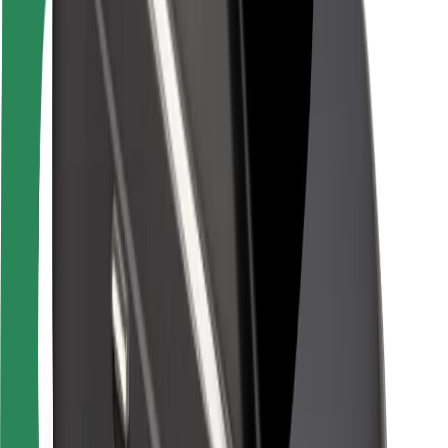
Pasažieru drošība
Autovadītāju drošība
Skrejriteņu drošība
Drošības laboratorija
Pilsētas
Pilsētas
Risinājumi pilsētām
Lidostas
Bolt uzlādes statīvi
Palīdzība
Pasažieriem
Autovadītājiem