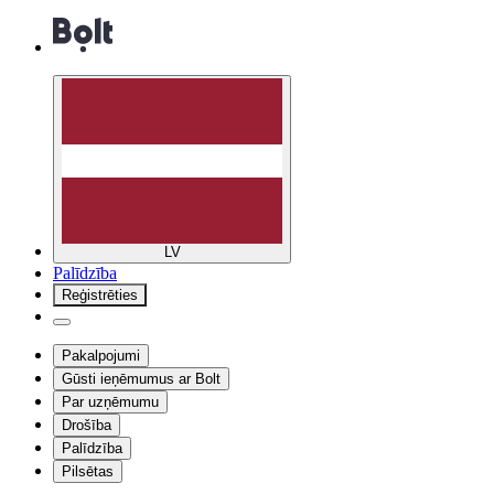
LV
Palīdzība
Reģistrēties
Pakalpojumi
Gūsti ieņēmumus ar Bolt
Par uzņēmumu
Drošība
Palīdzība
Pilsētas