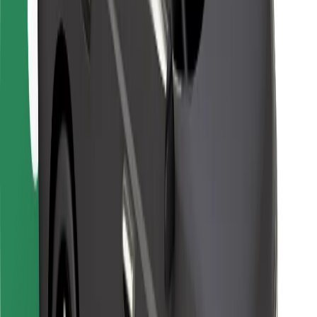
Kurjeriem
Bolt Food
Autoparku īpašniekiem
Restorāniem
Bolt for Business
Cits
Piegādātāji
Noteikumi un nosacījumi
Sīkdatnes
Drošība
Saņem braucienu minūšu laikā!
Lejupielādē Bolt lietotni