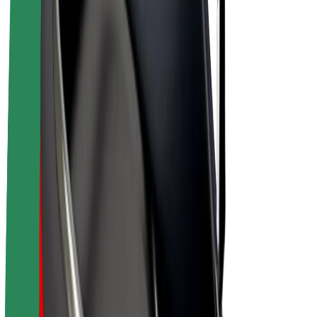
E-velosipēdi
Bolt Plus
Gūsti ieņēmumus ar Bolt
Autovadītāji
Autovadītāja ieņēmumi
Kurjeri
Kurjerpartnera ieņēmumi
Bolt Food tirgotāji
Reģistrē autoparku
Franšīzes
Par uzņēmumu
Karjera