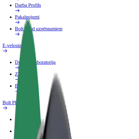
Darba Profils
Pakalpojumi
Bolt Food uzņēmumiem
E-velosipēdi
Drošības laboratorija
Ziņot
BUJ
Bolt Plus
Ieguvumi
Kā pievienoties