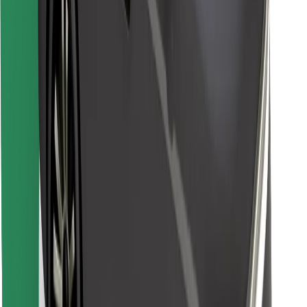
Atrodi savas mīļākās maltītes!
Lejupielādē Bolt Food lietotni