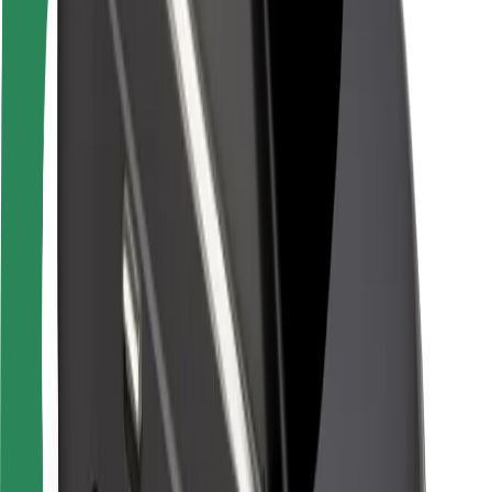
Pasažieru drošība
Autovadītāju drošība
Skrejriteņu drošība
Drošības laboratorija
Pilsētas
Pilsētas
Risinājumi pilsētām
Lidostas
Bolt uzlādes statīvi
Palīdzība
Pasažieriem
Autovadītājiem