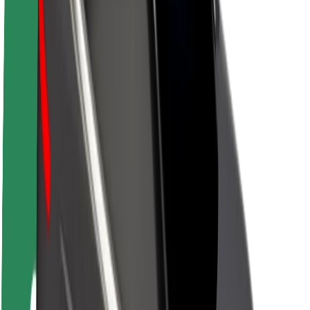
Par Bolt
Bolt ilgtspējība
Project Zero
Blogs
Ziņu telpa
Zīmola vadlīnijas
Misija
Attiecības ar investoriem
Vadība
Zīmols
Mediji
Pilsētvides fonds
Drošība