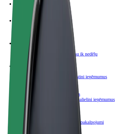
BUJ
Kļūsti par autovadītāju
Gūsti ieņēmumus, kā vēlies
Kļūsti par kurjeru
Piegādā ēdienu un saņem izmaksu ik nedēļu
Pievieno restorānu vai veikalu
Sasniedz vairāk klientu un paaugstini ieņēmumus
Reģistrējies kā autoparka īpašnieks
Pievieno savu autoparku Bolt un palielini ieņēmumus
Bolt for Business
Tavam uzņēmumam pielāgoti Bolt pakalpojumi