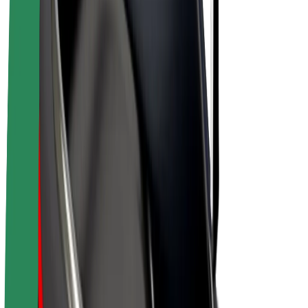
E-velosipēdi
Bolt Plus
Gūsti ieņēmumus ar Bolt
Autovadītāji
Autovadītāja ieņēmumi
Kurjeri
Kurjerpartnera ieņēmumi
Bolt Food tirgotāji
Reģistrē autoparku
Franšīzes
Par uzņēmumu
Karjera