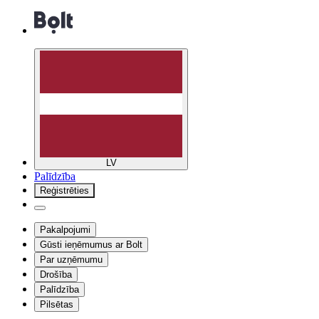
LV
Palīdzība
Reģistrēties
Pakalpojumi
Gūsti ieņēmumus ar Bolt
Par uzņēmumu
Drošība
Palīdzība
Pilsētas