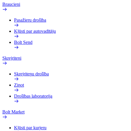
Braucieni
Pasažieru drošība
Kļūsti par autovadītāju
Bolt Send
Skrejriteņi
Skrejriteņu drošība
Ziņot
Drošības laboratorija
Bolt Market
Kļūsti par kurjeru