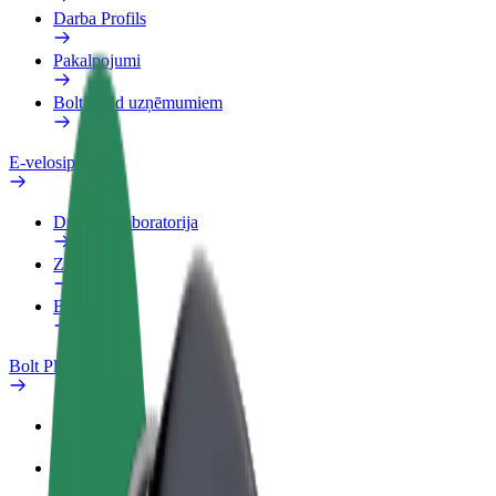
Darba Profils
Pakalpojumi
Bolt Food uzņēmumiem
E-velosipēdi
Drošības laboratorija
Ziņot
BUJ
Bolt Plus
Ieguvumi
Kā pievienoties