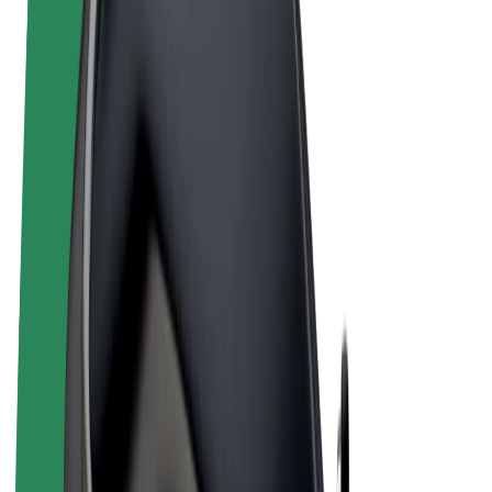
Noteikumi un nosacījumi
Privātuma politika
Sīkdatnes
© 2026 Bolt Technology OÜ
Pakalpojumi
Braucieni
Skrejriteņi
Bolt Market
Bolt Food
Bolt Drive
Bolt for Business