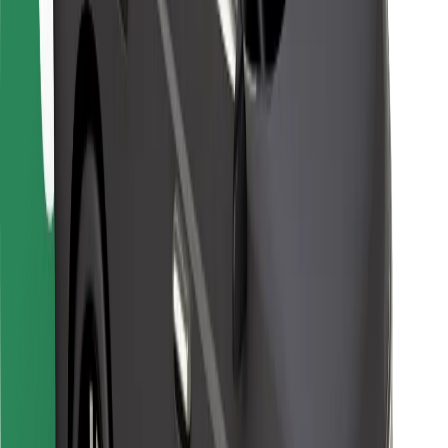
Kurjeriem
Bolt Food
Autoparku īpašniekiem
Restorāniem
Bolt for Business
Cits
Piegādātāji
Noteikumi un nosacījumi
Sīkdatnes
Drošība
Saņem braucienu minūšu laikā!
Lejupielādē Bolt lietotni