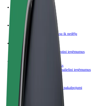
Kļūsti par autovadītāju
Gūsti ieņēmumus, kā vēlies
Kļūsti par kurjeru
Piegādā ēdienu un saņem izmaksu ik nedēļu
Pievieno restorānu vai veikalu
Sasniedz vairāk klientu un paaugstini ieņēmumus
Reģistrējies kā autoparka īpašnieks
Pievieno savu autoparku Bolt un palielini ieņēmumus
Bolt for Business
Tavam uzņēmumam pielāgoti Bolt pakalpojumi