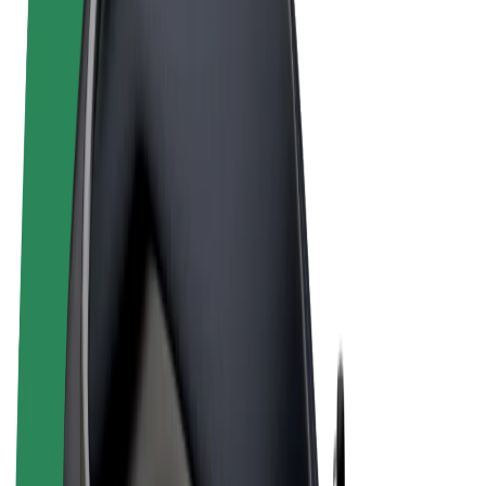
Noteikumi un nosacījumi
Privātuma politika
Sīkdatnes
© 2026 Bolt Technology OÜ
Pakalpojumi
Braucieni
Skrejriteņi
Bolt Market
Bolt Food
Bolt Drive
Bolt for Business
E-velosipēdi