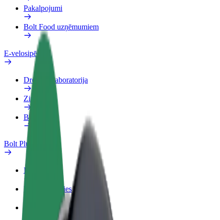
Pakalpojumi
Bolt Food uzņēmumiem
E-velosipēdi
Drošības laboratorija
Ziņot
BUJ
Bolt Plus
Ieguvumi
Kā pievienoties
BUJ