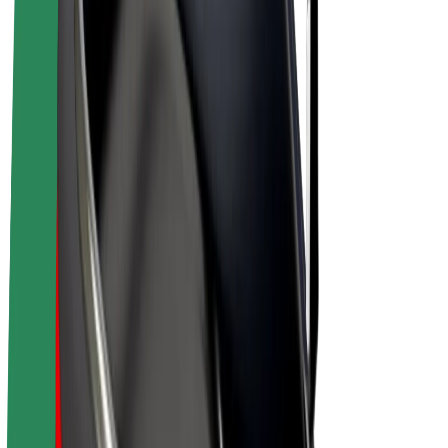
Bolt Plus
Gūsti ieņēmumus ar Bolt
Autovadītāji
Autovadītāja ieņēmumi
Kurjeri
Kurjerpartnera ieņēmumi
Bolt Food tirgotāji
Reģistrē autoparku
Franšīzes
Par uzņēmumu
Karjera
Par Bolt