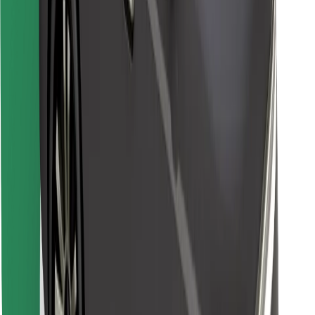
Lejupielādē Bolt Food lietotni