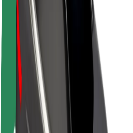
Bolt ilgtspējība
Project Zero
Blogs
Ziņu telpa
Zīmola vadlīnijas
Misija
Attiecības ar investoriem
Vadība
Zīmols
Mediji
Pilsētvides fonds
Drošība
Pasažieru drošība