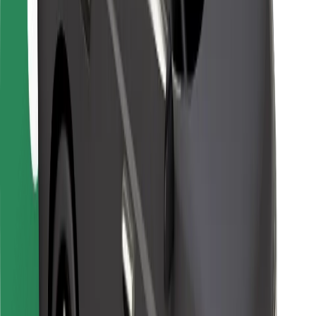
Bolt Food
Autoparku īpašniekiem
Restorāniem
Bolt for Business
Cits
Piegādātāji
Noteikumi un nosacījumi
Sīkdatnes
Drošība
Saņem braucienu minūšu laikā!
Lejupielādē Bolt lietotni
Atrodi savas mīļākās maltītes!