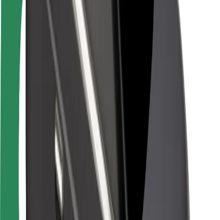
Autovadītāju drošība
Skrejriteņu drošība
Drošības laboratorija
Pilsētas
Pilsētas
Risinājumi pilsētām
Lidostas
Bolt uzlādes statīvi
Palīdzība
Pasažieriem
Autovadītājiem
Kurjeriem