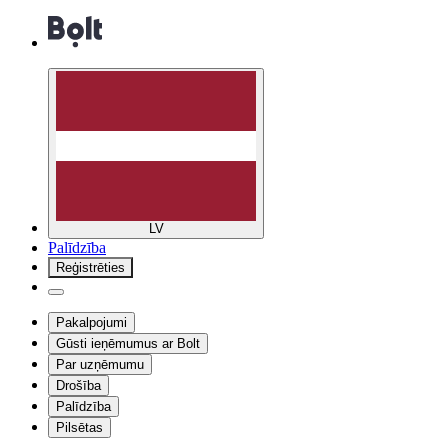
LV
Palīdzība
Reģistrēties
Pakalpojumi
Gūsti ieņēmumus ar Bolt
Par uzņēmumu
Drošība
Palīdzība
Pilsētas