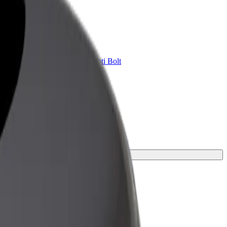
Bolt for Business
ini
Tavam uzņēmumam pielāgoti Bolt
pakalpojumi
 piemērotāko braucienu.