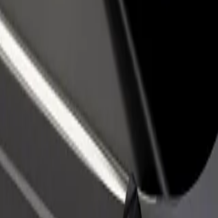
no restorānu vai veikalu
Reģistrējies kā autoparka īpašnieks
dz vairāk klientu un paaugstini
Pievieno savu autoparku Bolt un paliel
umus
ieņēmumus
 uz: Gloria Palac
alac? Uzzini, kuri pakalpojumi pieejami Tavā pilsētā un izvēlies ceļam
Lejupielādēt lietotni