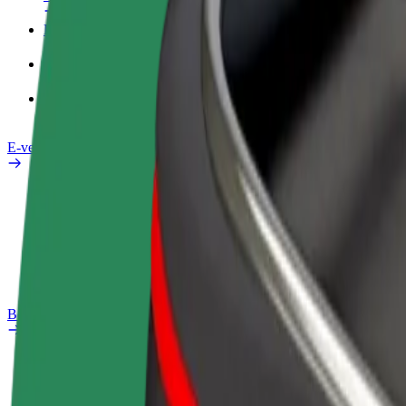
Darba Profils
Pakalpojumi
Bolt Food uzņēmumiem
E-velosipēdi
Drošības laboratorija
Ziņot
BUJ
Bolt Plus
Ieguvumi
Kā pievienoties