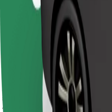
Uzticami braucieni ikdienas vidēja izmēra auto
Aptuvenais brauciena ilgums
7 min
Aptuvenais attālums
3,2 km
Pasažieri
1-4
Aptuvenā cena
4,20 €
Comfort
Lielāki auto ar papildu vietu kājām un mantām
Aptuvenais brauciena ilgums