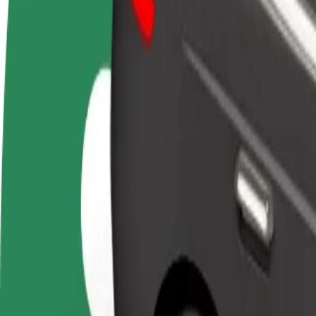
BUJ
Kļūsti par
Kļūsti par kurjeru
Pievie
autovadītāju
Piegādā ēdienu un saņem izmaksu
Sasnie
Gūsti ieņēmumus, kā
ik nedēļu
ieņēm
vēlies
Kā nokļūt no: Univerzitná nemocnica Louisa Pasteura
Tev no: Univerzitná nemocnica Louisa Pasteura jānokļūst uz: Gloria P
No
Univerzitná nemocnica Louisa Pasteura
Uz
Gloria Palac
Ērtība un komforts ir tikai dažu pieskārienu attālumā!
Bolt