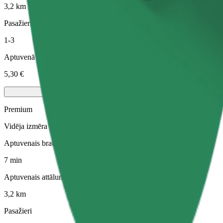
3,2 km
Pasažieri
1-3
Aptuvenā cena
5,30 €
Premium
Vidēja izmēra premium auto ar augstas klases aprīkojumu
Aptuvenais brauciena ilgums
7 min
Aptuvenais attālums
3,2 km
Pasažieri