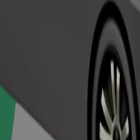
Pasūtīt braucienu
em dzīvniekiem nepieciešams pārvadāšanas konteiners, un sēdekļi jāai