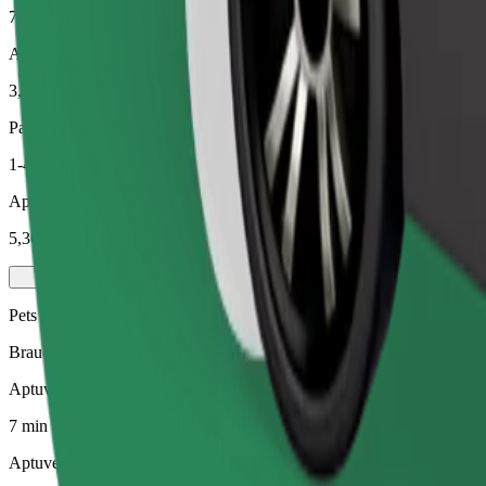
7 min
Aptuvenais attālums
3,2 km
Pasažieri
1-4
Aptuvenā cena
5,30 €
Pets
Braucieni Tev un Tavam mājdzīvniekam. Suņiem jāvalkā purngals, mazi
Aptuvenais brauciena ilgums
7 min
Aptuvenais attālums