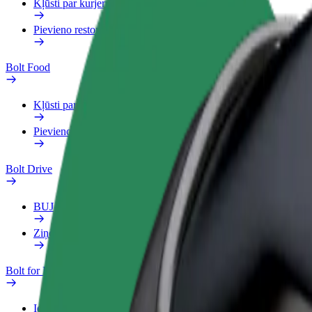
Kļūsti par kurjeru
Pievieno restorānu vai veikalu
Bolt Food
Kļūsti par kurjeru
Pievieno restorānu vai veikalu
Bolt Drive
BUJ
Ziņo par transportlīdzekli
Bolt for Business
Ieguvumi