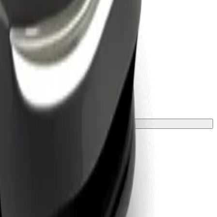
zsargā ar segu vai paklājiņu.