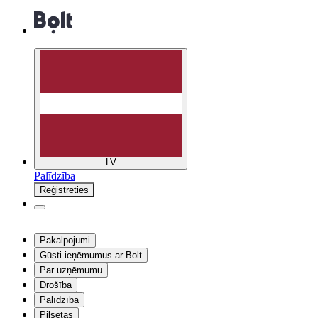
LV
Palīdzība
Reģistrēties
Pakalpojumi
Gūsti ieņēmumus ar Bolt
Par uzņēmumu
Drošība
Palīdzība
Pilsētas