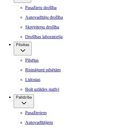
Pasažieru drošība
Autovadītāju drošība
Skrejriteņu drošība
Drošības laboratorija
Pilsētas
Pilsētas
Risinājumi pilsētām
Lidostas
Bolt uzlādes statīvi
Palīdzība
Pasažieriem
Autovadītājiem