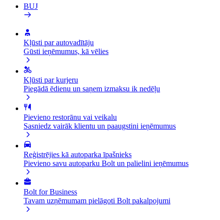
BUJ
Kļūsti par autovadītāju
Gūsti ieņēmumus, kā vēlies
Kļūsti par kurjeru
Piegādā ēdienu un saņem izmaksu ik nedēļu
Pievieno restorānu vai veikalu
Sasniedz vairāk klientu un paaugstini ieņēmumus
Reģistrējies kā autoparka īpašnieks
Pievieno savu autoparku Bolt un palielini ieņēmumus
Bolt for Business
Tavam uzņēmumam pielāgoti Bolt pakalpojumi