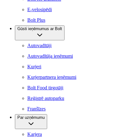
E-velosipēdi
Bolt Plus
Gūsti ieņēmumus ar Bolt
Autovadītāji
Autovadītāja ieņēmumi
Kurjeri
Kurjerpartnera ieņēmumi
Bolt Food tirgotāji
Reģistrē autoparku
Franšīzes
Par uzņēmumu
Karjera