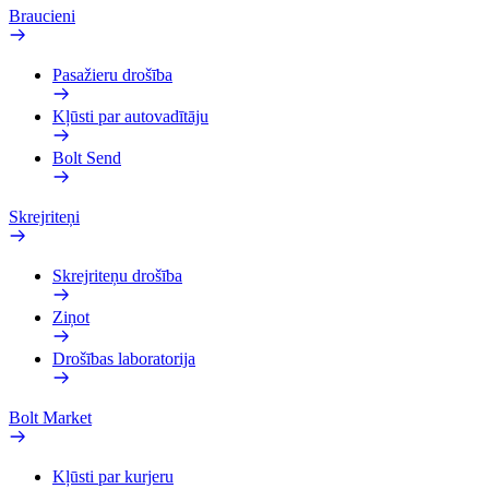
Braucieni
Pasažieru drošība
Kļūsti par autovadītāju
Bolt Send
Skrejriteņi
Skrejriteņu drošība
Ziņot
Drošības laboratorija
Bolt Market
Kļūsti par kurjeru