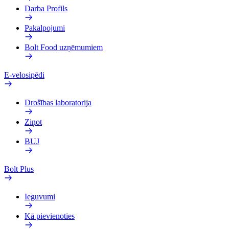
Darba Profils
Pakalpojumi
Bolt Food uzņēmumiem
E-velosipēdi
Drošības laboratorija
Ziņot
BUJ
Bolt Plus
Ieguvumi
Kā pievienoties