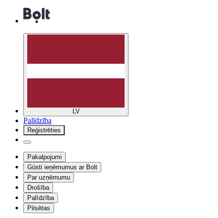
LV
Palīdzība
Reģistrēties
Pakalpojumi
Gūsti ieņēmumus ar Bolt
Par uzņēmumu
Drošība
Palīdzība
Pilsētas