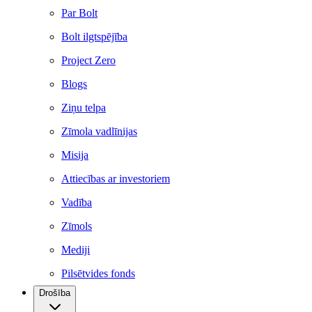
Par Bolt
Bolt ilgtspējība
Project Zero
Blogs
Ziņu telpa
Zīmola vadlīnijas
Misija
Attiecības ar investoriem
Vadība
Zīmols
Mediji
Pilsētvides fonds
Drošība