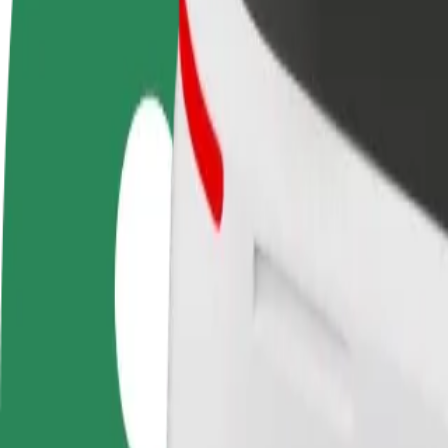
BUJ
Kļūsti par
Kļūsti par kurjeru
Pievie
autovadītāju
Piegādā ēdienu un saņem izmaksu
Sasnie
Gūsti ieņēmumus, kā
ik nedēļu
ieņēm
vēlies
Kā nokļūt no: University of Nottingham (Sutton Bo
Tev no: University of Nottingham (Sutton Bonington Campus) jānokļūs
No
University of Nottingham (Sutton Bonington Campus)
Uz
Motorpoint Arena
Ērtība un komforts ir tikai dažu pieskārienu attālumā!
Bolt