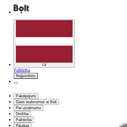
LV
Palīdzība
Reģistrēties
Pakalpojumi
Gūsti ieņēmumus ar Bolt
Par uzņēmumu
Drošība
Palīdzība
Pilsētas