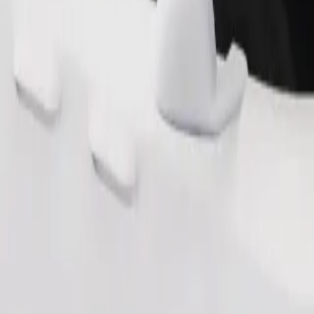
Pasūtīt braucienu
em dzīvniekiem nepieciešams pārvadāšanas konteiners, un sēdekļi jāai