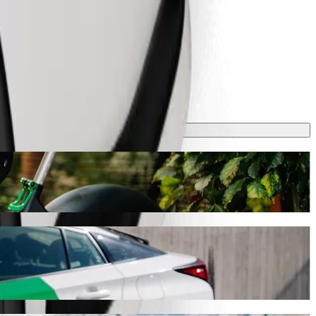
rena ar Bolt kopbraukšanas auto
 25 min, un tas Tev izmaksās aptuveni 25,30 £ GBP. Mūsu platformā ir