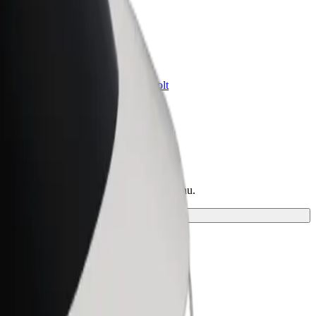
Bolt for Business
ini
Tavam uzņēmumam pielāgoti Bolt
pakalpojumi
tā un izvēlies ceļam piemērotāko braucienu.