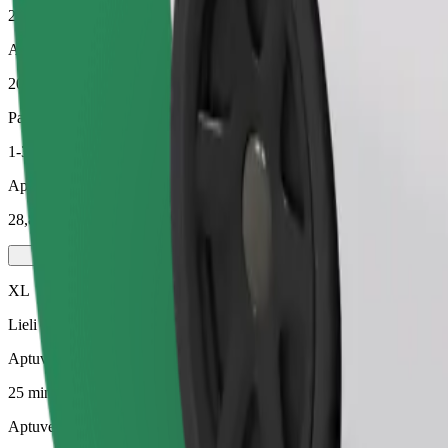
25 min
Aptuvenais attālums
20 km
Pasažieri
1-3
Aptuvenā cena
28,80 £
XL
Lieli auto ar 6 sēdvietām
Aptuvenais brauciena ilgums
25 min
Aptuvenais attālums