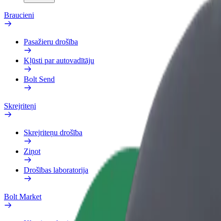
Braucieni
Pasažieru drošība
Kļūsti par autovadītāju
Bolt Send
Skrejriteņi
Skrejriteņu drošība
Ziņot
Drošības laboratorija
Bolt Market