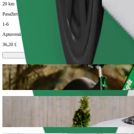
20 km
Pasažieri
1-6
Aptuvenā cena
36,20 £
Skrejriteni vai e-riteni
Izvēlies skrejriteni vai e-riteni braucieniem šajā pilsētā: Notingema
Lejupielādē Bolt lietotni
Brauciens no: University of Nottingham (
Ja vēlies izdevīgāko cenu, tad iesakām izvēlēties Bolt kopbraukšanas
dažādi auto visdažādākajiem dzīves brīžiem.
Lejupielādē Bolt lietotni