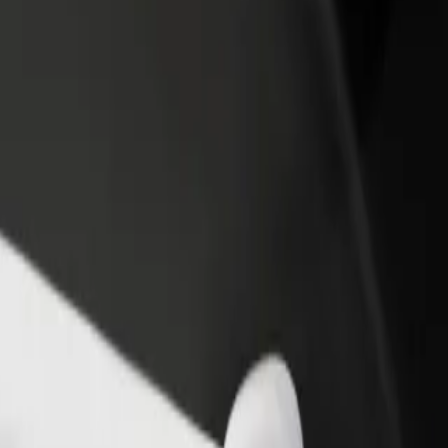
no restorānu vai veikalu
Reģistrējies kā autoparka īpašnieks
dz vairāk klientu un paaugstini
Pievieno savu autoparku Bolt un paliel
umus
ieņēmumus
nington Campus) uz: Motorpoint Arena
t uz: Motorpoint Arena? Uzzini, kuri pakalpojumi pieejami Tavā pilsē
Lejupielādēt lietotni