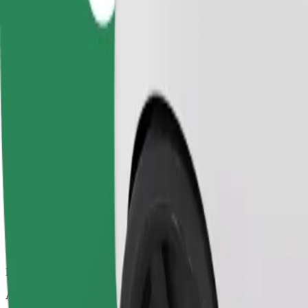
Uzticami braucieni ikdienas vidēja izmēra auto
Aptuvenais brauciena ilgums
25 min
Aptuvenais attālums
20 km
Pasažieri
1-4
Aptuvenā cena
25,30 £
Pet
Braucieni Tev un Tavam mājdzīvniekam. Suņiem jāvalkā purngals, mazi
Aptuvenais brauciena ilgums