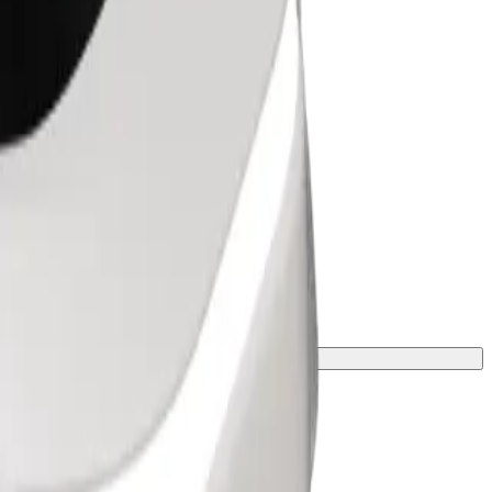
zsargā ar segu vai paklājiņu.