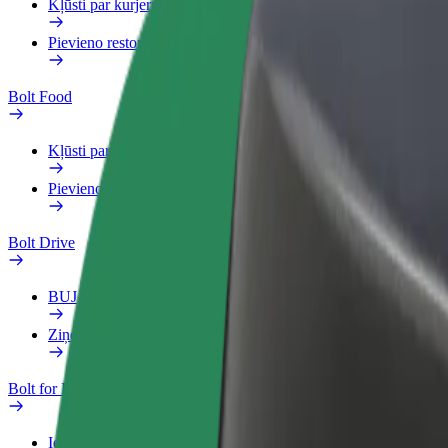
Kļūsti par kurjeru
Pievieno restorānu vai veikalu
Bolt Food
Kļūsti par kurjeru
Pievieno restorānu vai veikalu
Bolt Drive
BUJ
Ziņo par transportlīdzekli
Bolt for Business
Ieguvumi