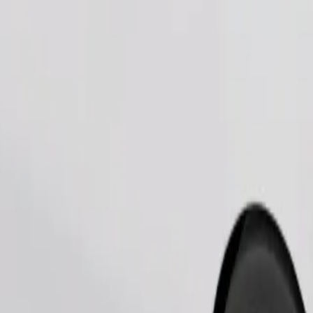
Pasūtīt braucienu