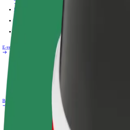
Darba Profils
Pakalpojumi
Bolt Food uzņēmumiem
E-velosipēdi
Drošības laboratorija
Ziņot
BUJ
Bolt Plus
Ieguvumi
Kā pievienoties