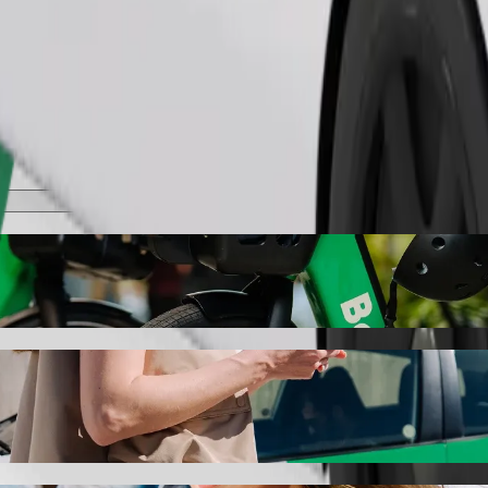
Pasūtīt braucienu
Sutton Bonington Campus) uz: Motorpoint A
 auto braucienam uz: Motorpoint Arena. Ar Bolt ceļā pavadīsi aptuveni