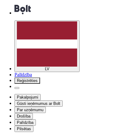
LV
Palīdzība
Reģistrēties
Pakalpojumi
Gūsti ieņēmumus ar Bolt
Par uzņēmumu
Drošība
Palīdzība
Pilsētas