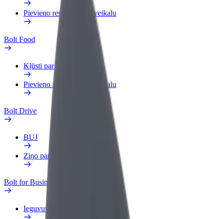
Pievieno restorānu vai veikalu
Bolt Food
Kļūsti par kurjeru
Pievieno restorānu vai veikalu
Bolt Drive
BUJ
Ziņo par transportlīdzekli
Bolt for Business
Ieguvumi