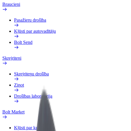
Braucieni
Pasažieru drošība
Kļūsti par autovadītāju
Bolt Send
Skrejriteņi
Skrejriteņu drošība
Ziņot
Drošības laboratorija
Bolt Market
Kļūsti par kurjeru