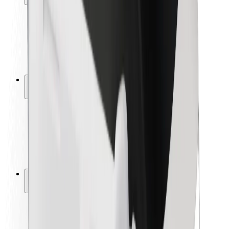
Pasažieru drošība
Autovadītāju drošība
Skrejriteņu drošība
Drošības laboratorija
Pilsētas
Pilsētas
Risinājumi pilsētām
Lidostas
Bolt uzlādes statīvi
Palīdzība
Pasažieriem
Autovadītājiem