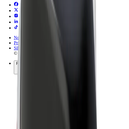
Noteikumi un nosacījumi
Privātuma politika
Sīkdatnes
© 2026 Bolt Technology OÜ
Pakalpojumi
Braucieni
Skrejriteņi
Bolt Market
Bolt Food
Bolt Drive
Bolt for Business