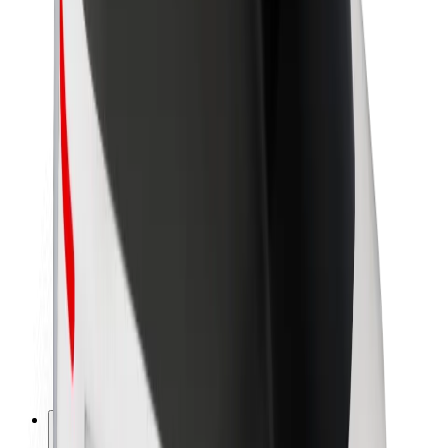
Par Bolt
Bolt ilgtspējība
Project Zero
Blogs
Ziņu telpa
Zīmola vadlīnijas
Misija
Attiecības ar investoriem
Vadība
Zīmols
Mediji
Pilsētvides fonds
Drošība