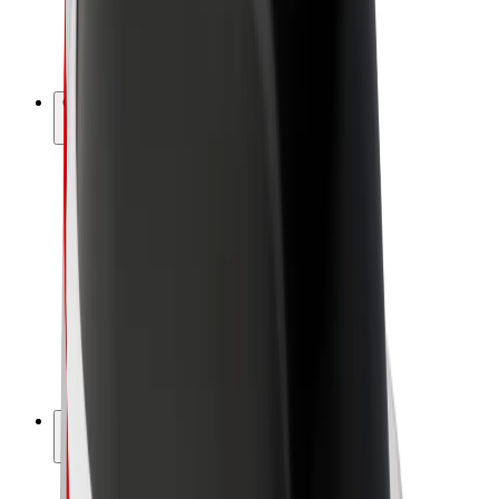
E-velosipēdi
Bolt Plus
Gūsti ieņēmumus ar Bolt
Autovadītāji
Autovadītāja ieņēmumi
Kurjeri
Kurjerpartnera ieņēmumi
Bolt Food tirgotāji
Reģistrē autoparku
Franšīzes
Par uzņēmumu
Karjera