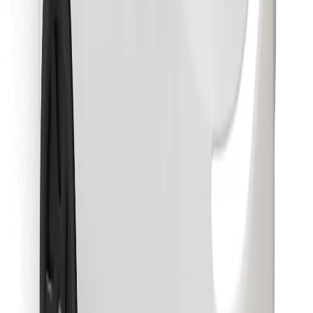
Atrodi savas mīļākās maltītes!
Lejupielādē Bolt Food lietotni