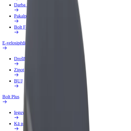
Darba Profils
Pakalpojumi
Bolt Food uzņēmumiem
E-velosipēdi
Drošības laboratorija
Ziņot
BUJ
Bolt Plus
Ieguvumi
Kā pievienoties