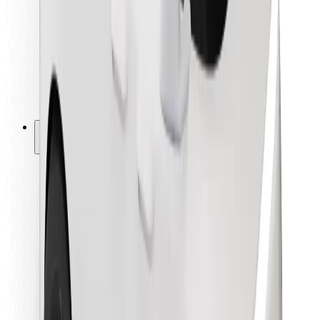
Kurjeriem
Bolt Food
Autoparku īpašniekiem
Restorāniem
Bolt for Business
Cits
Piegādātāji
Noteikumi un nosacījumi
Sīkdatnes
Drošība
Saņem braucienu minūšu laikā!
Lejupielādē Bolt lietotni