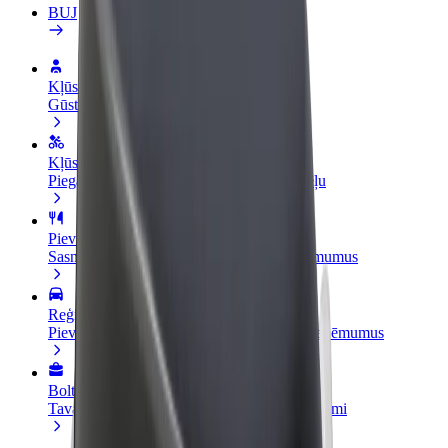
BUJ
Kļūsti par autovadītāju
Gūsti ieņēmumus, kā vēlies
Kļūsti par kurjeru
Piegādā ēdienu un saņem izmaksu ik nedēļu
Pievieno restorānu vai veikalu
Sasniedz vairāk klientu un paaugstini ieņēmumus
Reģistrējies kā autoparka īpašnieks
Pievieno savu autoparku Bolt un palielini ieņēmumus
Bolt for Business
Tavam uzņēmumam pielāgoti Bolt pakalpojumi