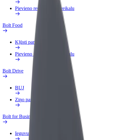
Pievieno restorānu vai veikalu
Bolt Food
Kļūsti par kurjeru
Pievieno restorānu vai veikalu
Bolt Drive
BUJ
Ziņo par transportlīdzekli
Bolt for Business
Ieguvumi