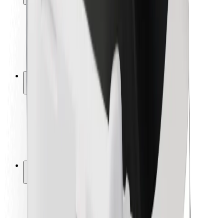
Pasažieru drošība
Autovadītāju drošība
Skrejriteņu drošība
Drošības laboratorija
Pilsētas
Pilsētas
Risinājumi pilsētām
Lidostas
Bolt uzlādes statīvi
Palīdzība
Pasažieriem
Autovadītājiem