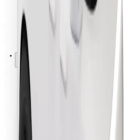
Kurjeriem
Bolt Food
Autoparku īpašniekiem
Restorāniem
Bolt for Business
Cits
Piegādātāji
Noteikumi un nosacījumi
Sīkdatnes
Drošība
Saņem braucienu minūšu laikā!
Lejupielādē Bolt lietotni