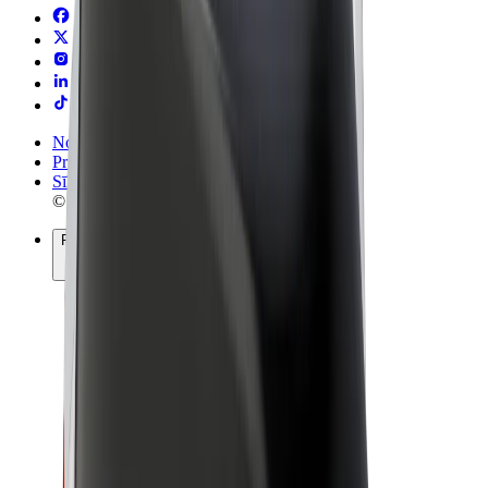
Noteikumi un nosacījumi
Privātuma politika
Sīkdatnes
© 2026 Bolt Technology OÜ
Pakalpojumi
Braucieni
Skrejriteņi
Bolt Market
Bolt Food
Bolt Drive
Bolt for Business