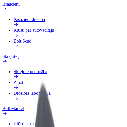
Braucieni
Pasažieru drošība
Kļūsti par autovadītāju
Bolt Send
Skrejriteņi
Skrejriteņu drošība
Ziņot
Drošības laboratorija
Bolt Market
Kļūsti par kurjeru