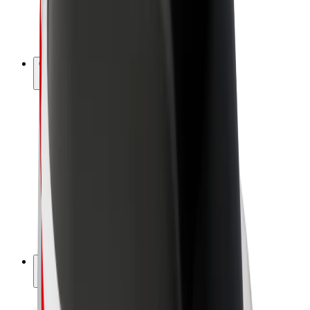
E-velosipēdi
Bolt Plus
Gūsti ieņēmumus ar Bolt
Autovadītāji
Autovadītāja ieņēmumi
Kurjeri
Kurjerpartnera ieņēmumi
Bolt Food tirgotāji
Reģistrē autoparku
Franšīzes
Par uzņēmumu
Karjera