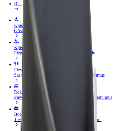
BUJ
Kļūsti par autovadītāju
Gūsti ieņēmumus, kā vēlies
Kļūsti par kurjeru
Piegādā ēdienu un saņem izmaksu ik nedēļu
Pievieno restorānu vai veikalu
Sasniedz vairāk klientu un paaugstini ieņēmumus
Reģistrējies kā autoparka īpašnieks
Pievieno savu autoparku Bolt un palielini ieņēmumus
Bolt for Business
Tavam uzņēmumam pielāgoti Bolt pakalpojumi