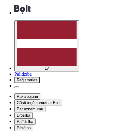
LV
Palīdzība
Reģistrēties
Pakalpojumi
Gūsti ieņēmumus ar Bolt
Par uzņēmumu
Drošība
Palīdzība
Pilsētas