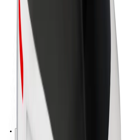
Par Bolt
Bolt ilgtspējība
Project Zero
Blogs
Ziņu telpa
Zīmola vadlīnijas
Misija
Attiecības ar investoriem
Vadība
Zīmols
Mediji
Pilsētvides fonds
Drošība