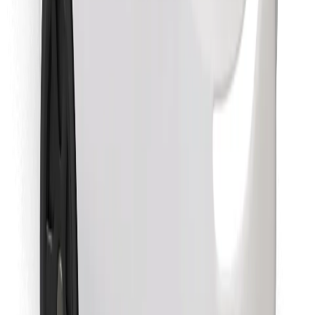
Atrodi savas mīļākās maltītes!
Lejupielādē Bolt Food lietotni