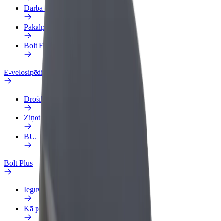
Darba Profils
Pakalpojumi
Bolt Food uzņēmumiem
E-velosipēdi
Drošības laboratorija
Ziņot
BUJ
Bolt Plus
Ieguvumi
Kā pievienoties