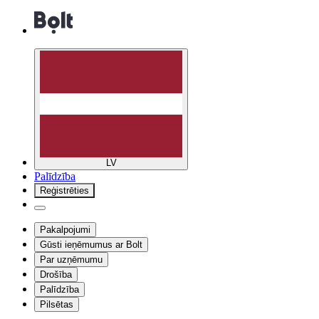
LV
Palīdzība
Reģistrēties
Pakalpojumi
Gūsti ieņēmumus ar Bolt
Par uzņēmumu
Drošība
Palīdzība
Pilsētas