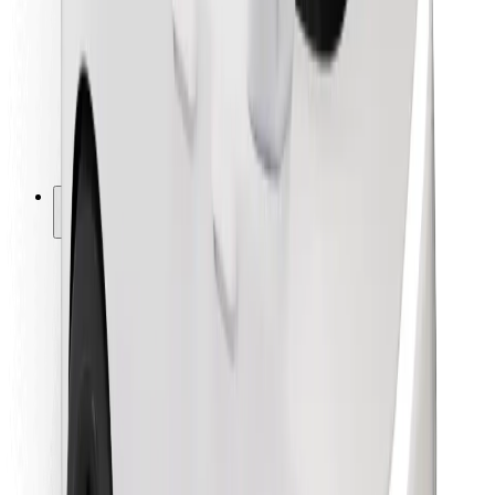
Kurjeriem
Bolt Food
Autoparku īpašniekiem
Restorāniem
Bolt for Business
Cits
Piegādātāji
Noteikumi un nosacījumi
Sīkdatnes
Drošība
Saņem braucienu minūšu laikā!
Lejupielādē Bolt lietotni