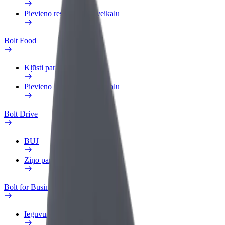
Pievieno restorānu vai veikalu
Bolt Food
Kļūsti par kurjeru
Pievieno restorānu vai veikalu
Bolt Drive
BUJ
Ziņo par transportlīdzekli
Bolt for Business
Ieguvumi