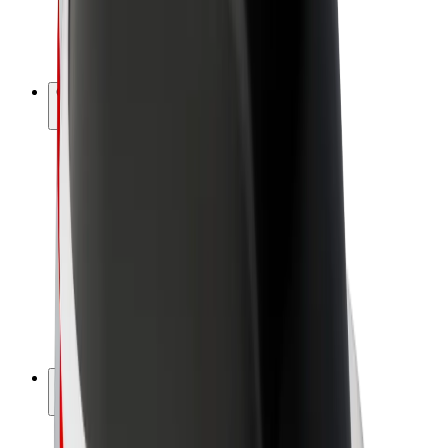
E-velosipēdi
Bolt Plus
Gūsti ieņēmumus ar Bolt
Autovadītāji
Autovadītāja ieņēmumi
Kurjeri
Kurjerpartnera ieņēmumi
Bolt Food tirgotāji
Reģistrē autoparku
Franšīzes
Par uzņēmumu
Karjera