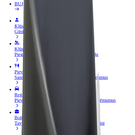
BUJ
Kļūsti par autovadītāju
Gūsti ieņēmumus, kā vēlies
Kļūsti par kurjeru
Piegādā ēdienu un saņem izmaksu ik nedēļu
Pievieno restorānu vai veikalu
Sasniedz vairāk klientu un paaugstini ieņēmumus
Reģistrējies kā autoparka īpašnieks
Pievieno savu autoparku Bolt un palielini ieņēmumus
Bolt for Business
Tavam uzņēmumam pielāgoti Bolt pakalpojumi