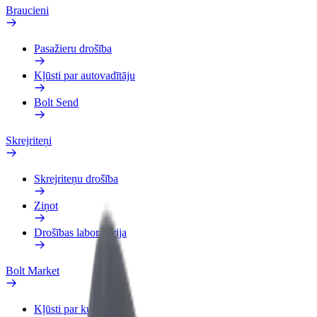
Braucieni
Pasažieru drošība
Kļūsti par autovadītāju
Bolt Send
Skrejriteņi
Skrejriteņu drošība
Ziņot
Drošības laboratorija
Bolt Market
Kļūsti par kurjeru