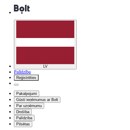
LV
Palīdzība
Reģistrēties
Pakalpojumi
Gūsti ieņēmumus ar Bolt
Par uzņēmumu
Drošība
Palīdzība
Pilsētas