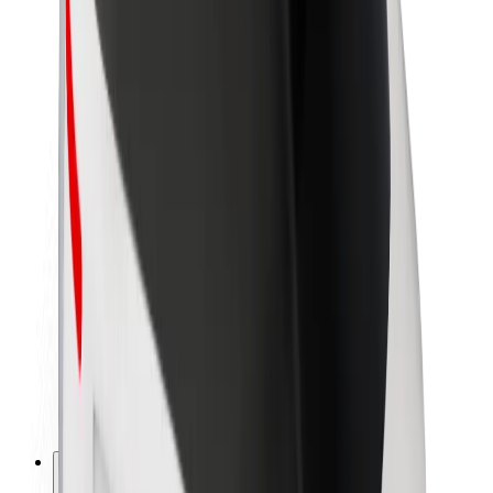
Par Bolt
Bolt ilgtspējība
Project Zero
Blogs
Ziņu telpa
Zīmola vadlīnijas
Misija
Attiecības ar investoriem
Vadība
Zīmols
Mediji
Pilsētvides fonds
Drošība