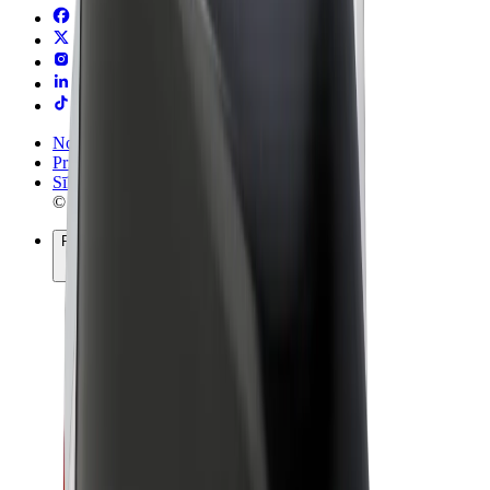
Noteikumi un nosacījumi
Privātuma politika
Sīkdatnes
© 2026 Bolt Technology OÜ
Pakalpojumi
Braucieni
Skrejriteņi
Bolt Market
Bolt Food
Bolt Drive
Bolt for Business