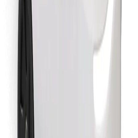
Atrodi savas mīļākās maltītes!
Lejupielādē Bolt Food lietotni