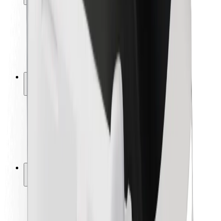
Pasažieru drošība
Autovadītāju drošība
Skrejriteņu drošība
Drošības laboratorija
Pilsētas
Pilsētas
Risinājumi pilsētām
Lidostas
Bolt uzlādes statīvi
Palīdzība
Pasažieriem
Autovadītājiem