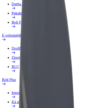
Darba Profils
Pakalpojumi
Bolt Food uzņēmumiem
E-velosipēdi
Drošības laboratorija
Ziņot
BUJ
Bolt Plus
Ieguvumi
Kā pievienoties