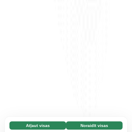
Atļaut visas
Noraidīt visas
Nepieciešamās (65)