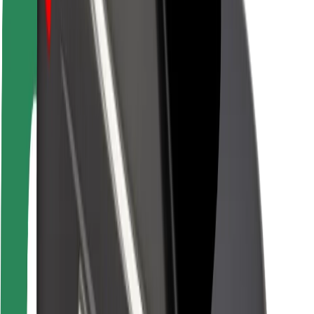
Autovadītāju drošība
Skrejriteņu drošība
Drošības laboratorija
Pilsētas
Pilsētas
Risinājumi pilsētām
Lidostas
Bolt uzlādes statīvi
Palīdzība
Pasažieriem
Autovadītājiem
Kurjeriem