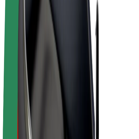
Bolt Plus
Gūsti ieņēmumus ar Bolt
Autovadītāji
Autovadītāja ieņēmumi
Kurjeri
Kurjerpartnera ieņēmumi
Bolt Food tirgotāji
Reģistrē autoparku
Franšīzes
Par uzņēmumu
Karjera
Par Bolt