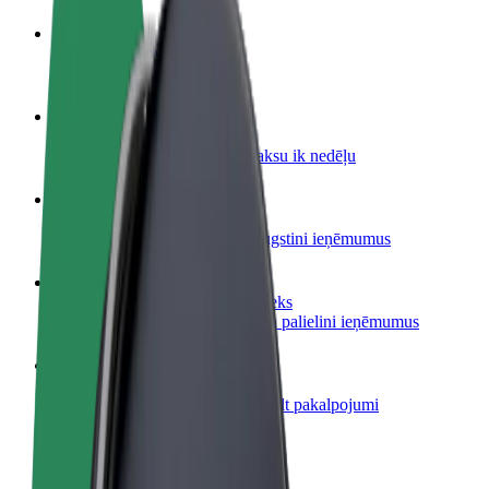
Kļūsti par autovadītāju
Gūsti ieņēmumus, kā vēlies
Kļūsti par kurjeru
Piegādā ēdienu un saņem izmaksu ik nedēļu
Pievieno restorānu vai veikalu
Sasniedz vairāk klientu un paaugstini ieņēmumus
Reģistrējies kā autoparka īpašnieks
Pievieno savu autoparku Bolt un palielini ieņēmumus
Bolt for Business
Tavam uzņēmumam pielāgoti Bolt pakalpojumi