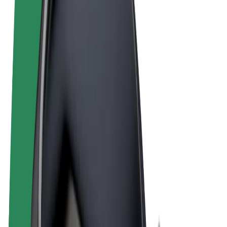
Noteikumi un nosacījumi
Privātuma politika
Sīkdatnes
© 2026 Bolt Technology OÜ
Pakalpojumi
Braucieni
Skrejriteņi
Bolt Market
Bolt Food
Bolt Drive
Bolt for Business
E-velosipēdi