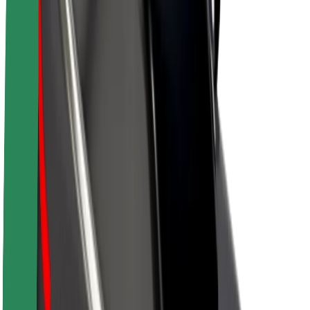
Bolt ilgtspējība
Project Zero
Blogs
Ziņu telpa
Zīmola vadlīnijas
Misija
Attiecības ar investoriem
Vadība
Zīmols
Mediji
Pilsētvides fonds
Drošība
Pasažieru drošība