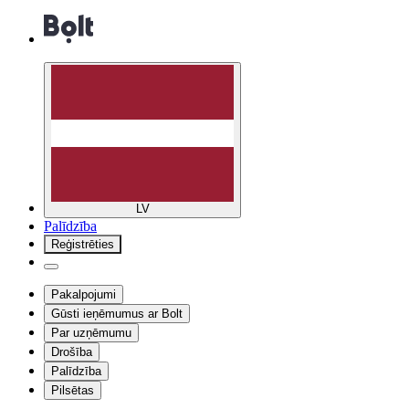
LV
Palīdzība
Reģistrēties
Pakalpojumi
Gūsti ieņēmumus ar Bolt
Par uzņēmumu
Drošība
Palīdzība
Pilsētas