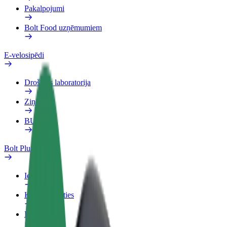
Pakalpojumi
Bolt Food uzņēmumiem
E-velosipēdi
Drošības laboratorija
Ziņot
BUJ
Bolt Plus
Ieguvumi
Kā pievienoties
BUJ