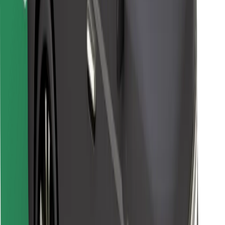
Lejupielādē Bolt Food lietotni