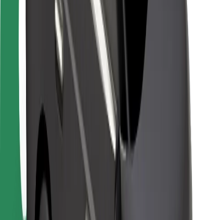
Bolt Food
Autoparku īpašniekiem
Restorāniem
Bolt for Business
Cits
Piegādātāji
Noteikumi un nosacījumi
Sīkdatnes
Drošība
Saņem braucienu minūšu laikā!
Lejupielādē Bolt lietotni
Atrodi savas mīļākās maltītes!