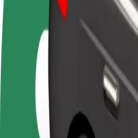
Kļūsti par
Kļūsti par kurjeru
Pievie
autovadītāju
Piegādā ēdienu un saņem izmaksu
Sasnie
Gūsti ieņēmumus, kā
ik nedēļu
ieņēm
vēlies
Kā nokļūt no: Terminal 2 Prague Vaclav Havel Airpo
Tev no: Terminal 2 Prague Vaclav Havel Airport jānokļūst uz: Smícho
No
Terminal 2 Prague Vaclav Havel Airport
Uz
Smíchovské nádraží
Ērtība un komforts ir tikai dažu pieskārienu attālumā!
Bolt
Uzticami braucieni ikdienas vidēja izmēra auto