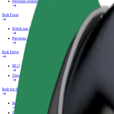
Pievieno restorānu vai veikalu
Bolt Food
Kļūsti par kurjeru
Pievieno restorānu vai veikalu
Bolt Drive
BUJ
Ziņo par transportlīdzekli
Bolt for Business
Ieguvumi
Darba Profils