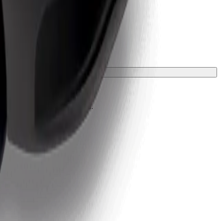
zsargā ar segu vai paklājiņu.