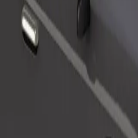
Pasūtīt braucienu