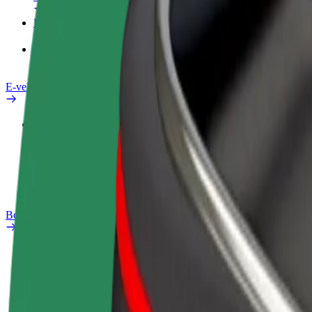
Pakalpojumi
Bolt Food uzņēmumiem
E-velosipēdi
Drošības laboratorija
Ziņot
BUJ
Bolt Plus
Ieguvumi
Kā pievienoties
BUJ