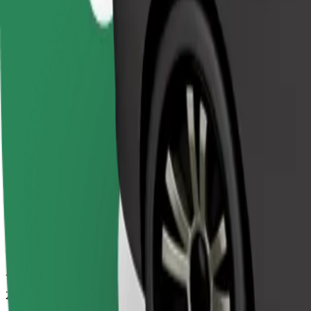
Aptuvenais brauciena ilgums
24 min
Aptuvenais attālums
16,8 km
Pasažieri
1-4
Aptuvenā cena
422,90 CZK
Comfort
Lielāki auto ar papildu vietu kājām un mantām
Aptuvenais brauciena ilgums
24 min