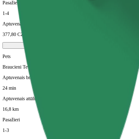
Pasažieri
1-4
Aptuvenā cena
377,80 CZK
Pets
Braucieni Tev un Tavam mājdzīvniekam. Suņiem jāvalkā purngals, mazi
Aptuvenais brauciena ilgums
24 min
Aptuvenais attālums
16,8 km
Pasažieri
1-3