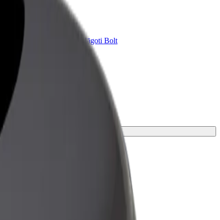
Bolt for Business
ini
Tavam uzņēmumam pielāgoti Bolt
pakalpojumi
ies ceļam piemērotāko braucienu.