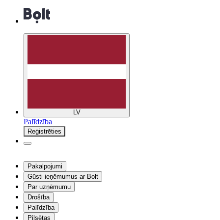
LV
Palīdzība
Reģistrēties
Pakalpojumi
Gūsti ieņēmumus ar Bolt
Par uzņēmumu
Drošība
Palīdzība
Pilsētas