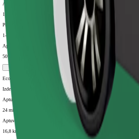
Aptuvenais attālums
16,8 km
Pasažieri
1-4
Aptuvenā cena
507,60 CZK
Economy
Izdevīgi braucieni vienkāršos auto
Aptuvenais brauciena ilgums
24 min
Aptuvenais attālums
16,8 km