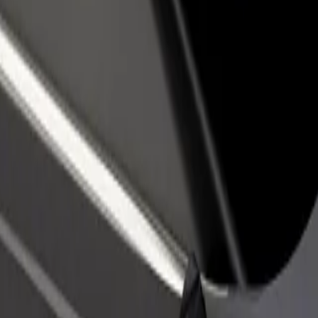
no restorānu vai veikalu
Reģistrējies kā autoparka īpašnieks
dz vairāk klientu un paaugstini
Pievieno savu autoparku Bolt un paliel
umus
ieņēmumus
rt uz: Smíchovské nádraží
vské nádraží? Uzzini, kuri pakalpojumi pieejami Tavā pilsētā un izvēl
Lejupielādēt lietotni