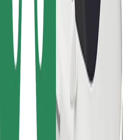
Kurjeriem
Bolt Food
Autoparku īpašniekiem
Restorāniem
Bolt for Business
Cits
Piegādātāji
Noteikumi un nosacījumi
Sīkdatnes
Drošība
Saņem braucienu minūšu laikā!
Lejupielādē Bolt lietotni