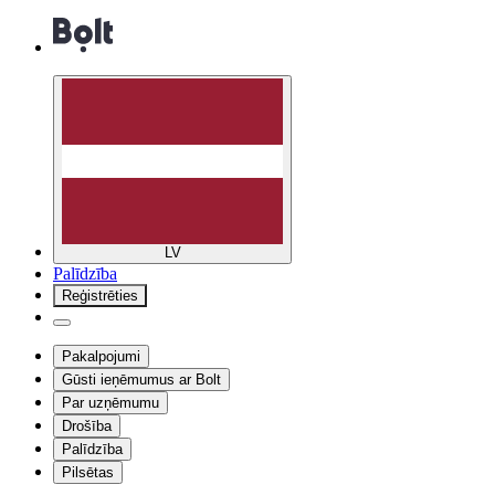
LV
Palīdzība
Reģistrēties
Pakalpojumi
Gūsti ieņēmumus ar Bolt
Par uzņēmumu
Drošība
Palīdzība
Pilsētas