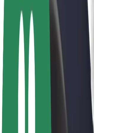
E-velosipēdi
Bolt Plus
Gūsti ieņēmumus ar Bolt
Autovadītāji
Autovadītāja ieņēmumi
Kurjeri
Kurjerpartnera ieņēmumi
Bolt Food tirgotāji
Reģistrē autoparku
Franšīzes
Par uzņēmumu
Karjera