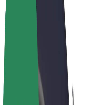
Noteikumi un nosacījumi
Privātuma politika
Sīkdatnes
© 2026 Bolt Technology OÜ
Pakalpojumi
Braucieni
Skrejriteņi
Bolt Market
Bolt Food
Bolt Drive
Bolt for Business