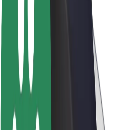
Par Bolt
Bolt ilgtspējība
Project Zero
Blogs
Ziņu telpa
Zīmola vadlīnijas
Misija
Attiecības ar investoriem
Vadība
Zīmols
Mediji
Pilsētvides fonds
Drošība