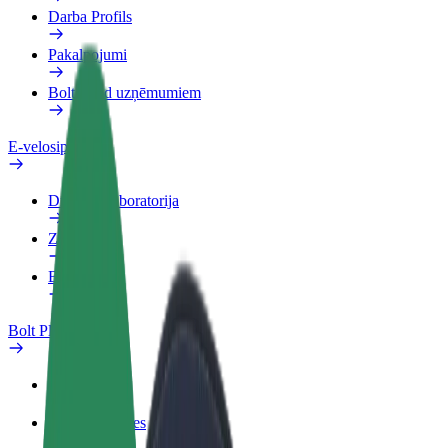
Darba Profils
Pakalpojumi
Bolt Food uzņēmumiem
E-velosipēdi
Drošības laboratorija
Ziņot
BUJ
Bolt Plus
Ieguvumi
Kā pievienoties