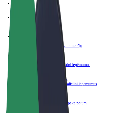
BUJ
Kļūsti par autovadītāju
Gūsti ieņēmumus, kā vēlies
Kļūsti par kurjeru
Piegādā ēdienu un saņem izmaksu ik nedēļu
Pievieno restorānu vai veikalu
Sasniedz vairāk klientu un paaugstini ieņēmumus
Reģistrējies kā autoparka īpašnieks
Pievieno savu autoparku Bolt un palielini ieņēmumus
Bolt for Business
Tavam uzņēmumam pielāgoti Bolt pakalpojumi