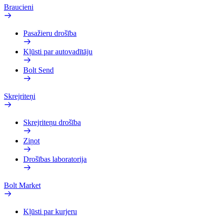
Braucieni
Pasažieru drošība
Kļūsti par autovadītāju
Bolt Send
Skrejriteņi
Skrejriteņu drošība
Ziņot
Drošības laboratorija
Bolt Market
Kļūsti par kurjeru