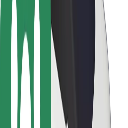
Pasažieru drošība
Autovadītāju drošība
Skrejriteņu drošība
Drošības laboratorija
Pilsētas
Pilsētas
Risinājumi pilsētām
Lidostas
Bolt uzlādes statīvi
Palīdzība
Pasažieriem
Autovadītājiem