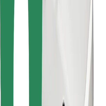
Atrodi savas mīļākās maltītes!
Lejupielādē Bolt Food lietotni