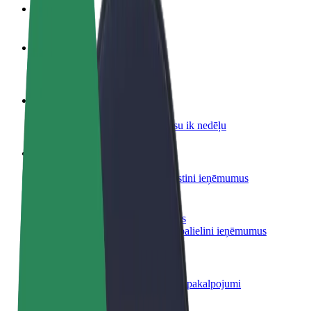
BUJ
Kļūsti par autovadītāju
Gūsti ieņēmumus, kā vēlies
Kļūsti par kurjeru
Piegādā ēdienu un saņem izmaksu ik nedēļu
Pievieno restorānu vai veikalu
Sasniedz vairāk klientu un paaugstini ieņēmumus
Reģistrējies kā autoparka īpašnieks
Pievieno savu autoparku Bolt un palielini ieņēmumus
Bolt for Business
Tavam uzņēmumam pielāgoti Bolt pakalpojumi