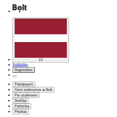
LV
Palīdzība
Reģistrēties
Pakalpojumi
Gūsti ieņēmumus ar Bolt
Par uzņēmumu
Drošība
Palīdzība
Pilsētas