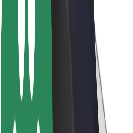
Par Bolt
Bolt ilgtspējība
Project Zero
Blogs
Ziņu telpa
Zīmola vadlīnijas
Misija
Attiecības ar investoriem
Vadība
Zīmols
Mediji
Pilsētvides fonds
Drošība