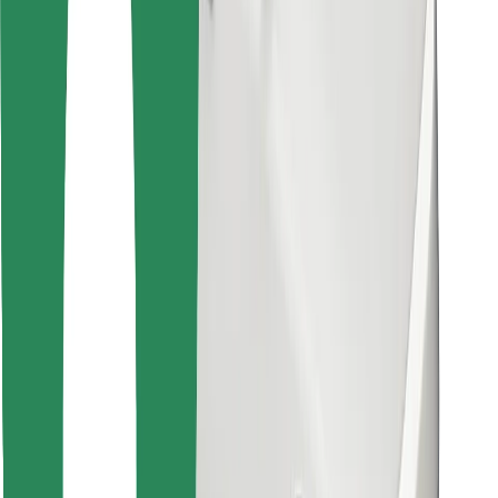
Atrodi savas mīļākās maltītes!
Lejupielādē Bolt Food lietotni