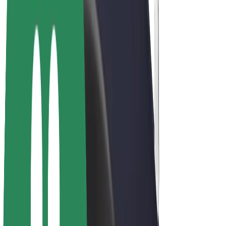
E-velosipēdi
Bolt Plus
Gūsti ieņēmumus ar Bolt
Autovadītāji
Autovadītāja ieņēmumi
Kurjeri
Kurjerpartnera ieņēmumi
Bolt Food tirgotāji
Reģistrē autoparku
Franšīzes
Par uzņēmumu
Karjera