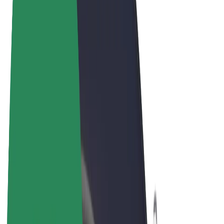
Noteikumi un nosacījumi
Privātuma politika
Sīkdatnes
© 2026 Bolt Technology OÜ
Pakalpojumi
Braucieni
Skrejriteņi
Bolt Market
Bolt Food
Bolt Drive
Bolt for Business