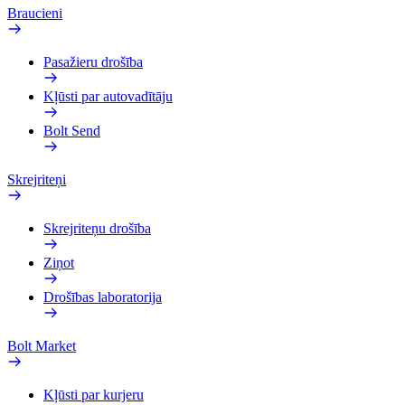
Braucieni
Pasažieru drošība
Kļūsti par autovadītāju
Bolt Send
Skrejriteņi
Skrejriteņu drošība
Ziņot
Drošības laboratorija
Bolt Market
Kļūsti par kurjeru