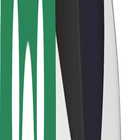
Pasažieru drošība
Autovadītāju drošība
Skrejriteņu drošība
Drošības laboratorija
Pilsētas
Pilsētas
Risinājumi pilsētām
Lidostas
Bolt uzlādes statīvi
Palīdzība
Pasažieriem
Autovadītājiem