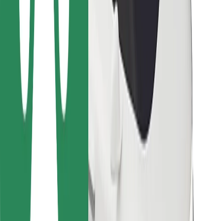
Kurjeriem
Bolt Food
Autoparku īpašniekiem
Restorāniem
Bolt for Business
Cits
Piegādātāji
Noteikumi un nosacījumi
Sīkdatnes
Drošība
Saņem braucienu minūšu laikā!
Lejupielādē Bolt lietotni