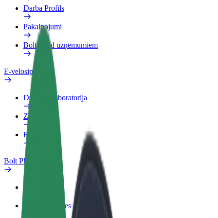
Darba Profils
Pakalpojumi
Bolt Food uzņēmumiem
E-velosipēdi
Drošības laboratorija
Ziņot
BUJ
Bolt Plus
Ieguvumi
Kā pievienoties