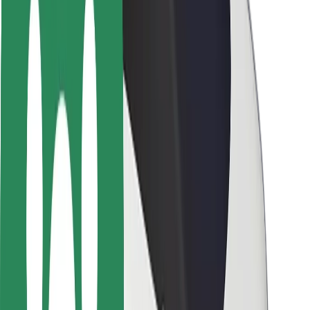
Pasažieru drošība
Autovadītāju drošība
Skrejriteņu drošība
Drošības laboratorija
Pilsētas
Pilsētas
Risinājumi pilsētām
Lidostas
Bolt uzlādes statīvi
Palīdzība
Pasažieriem
Autovadītājiem