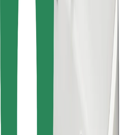
Atrodi savas mīļākās maltītes!
Lejupielādē Bolt Food lietotni