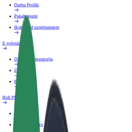
Darba Profils
Pakalpojumi
Bolt Food uzņēmumiem
E-velosipēdi
Drošības laboratorija
Ziņot
BUJ
Bolt Plus
Ieguvumi
Kā pievienoties