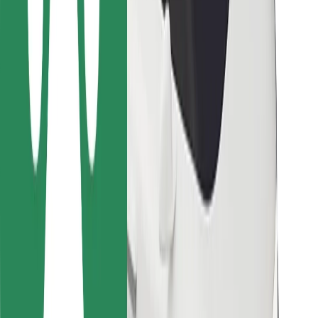
Kurjeriem
Bolt Food
Autoparku īpašniekiem
Restorāniem
Bolt for Business
Cits
Piegādātāji
Noteikumi un nosacījumi
Sīkdatnes
Drošība
Saņem braucienu minūšu laikā!
Lejupielādē Bolt lietotni