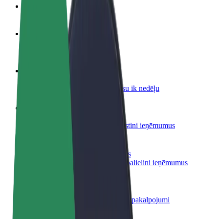
BUJ
Kļūsti par autovadītāju
Gūsti ieņēmumus, kā vēlies
Kļūsti par kurjeru
Piegādā ēdienu un saņem izmaksu ik nedēļu
Pievieno restorānu vai veikalu
Sasniedz vairāk klientu un paaugstini ieņēmumus
Reģistrējies kā autoparka īpašnieks
Pievieno savu autoparku Bolt un palielini ieņēmumus
Bolt for Business
Tavam uzņēmumam pielāgoti Bolt pakalpojumi