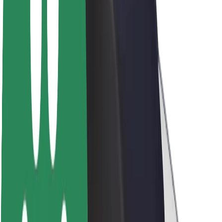
Par Bolt
Bolt ilgtspējība
Project Zero
Blogs
Ziņu telpa
Zīmola vadlīnijas
Misija
Attiecības ar investoriem
Vadība
Zīmols
Mediji
Pilsētvides fonds
Drošība