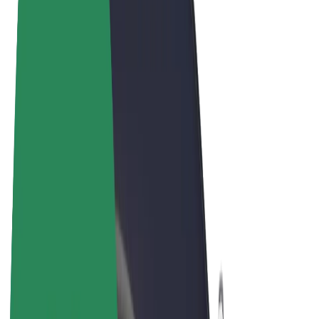
Noteikumi un nosacījumi
Privātuma politika
Sīkdatnes
© 2026 Bolt Technology OÜ
Pakalpojumi
Braucieni
Skrejriteņi
Bolt Market
Bolt Food
Bolt Drive
Bolt for Business