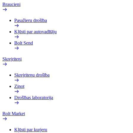
Braucieni
Pasažieru drošība
Kļūsti par autovadītāju
Bolt Send
Skrejriteņi
Skrejriteņu drošība
Ziņot
Drošības laboratorija
Bolt Market
Kļūsti par kurjeru