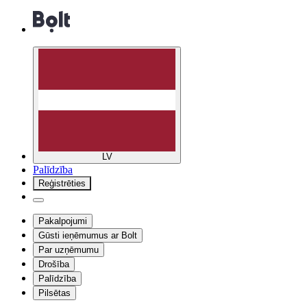
LV
Palīdzība
Reģistrēties
Pakalpojumi
Gūsti ieņēmumus ar Bolt
Par uzņēmumu
Drošība
Palīdzība
Pilsētas