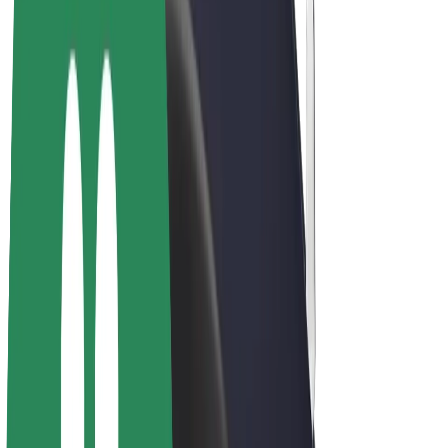
E-velosipēdi
Bolt Plus
Gūsti ieņēmumus ar Bolt
Autovadītāji
Autovadītāja ieņēmumi
Kurjeri
Kurjerpartnera ieņēmumi
Bolt Food tirgotāji
Reģistrē autoparku
Franšīzes
Par uzņēmumu
Karjera