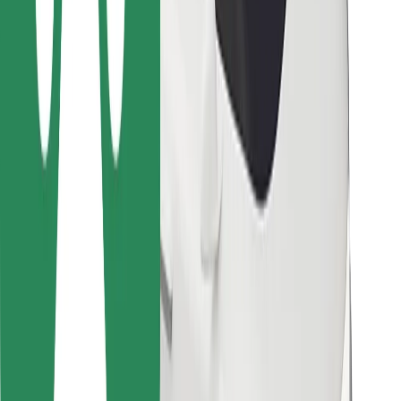
Kurjeriem
Bolt Food
Autoparku īpašniekiem
Restorāniem
Bolt for Business
Cits
Piegādātāji
Noteikumi un nosacījumi
Sīkdatnes
Drošība
Saņem braucienu minūšu laikā!
Lejupielādē Bolt lietotni