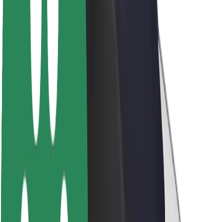
Par Bolt
Bolt ilgtspējība
Project Zero
Blogs
Ziņu telpa
Zīmola vadlīnijas
Misija
Attiecības ar investoriem
Vadība
Zīmols
Mediji
Pilsētvides fonds
Drošība