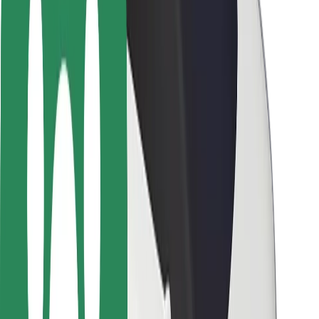
Pasažieru drošība
Autovadītāju drošība
Skrejriteņu drošība
Drošības laboratorija
Pilsētas
Pilsētas
Risinājumi pilsētām
Lidostas
Bolt uzlādes statīvi
Palīdzība
Pasažieriem
Autovadītājiem