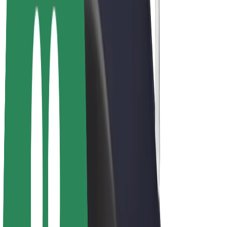
E-velosipēdi
Bolt Plus
Gūsti ieņēmumus ar Bolt
Autovadītāji
Autovadītāja ieņēmumi
Kurjeri
Kurjerpartnera ieņēmumi
Bolt Food tirgotāji
Reģistrē autoparku
Franšīzes
Par uzņēmumu
Karjera