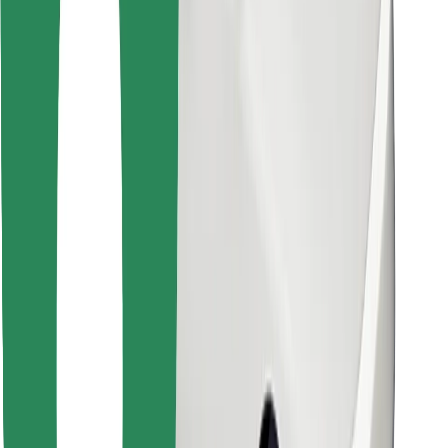
Atrodi savas mīļākās maltītes!
Lejupielādē Bolt Food lietotni