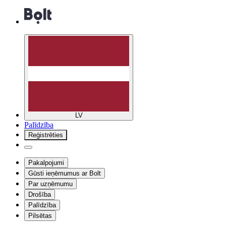
LV
Palīdzība
Reģistrēties
Pakalpojumi
Gūsti ieņēmumus ar Bolt
Par uzņēmumu
Drošība
Palīdzība
Pilsētas