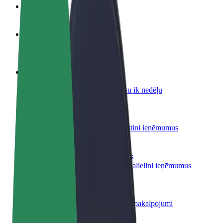
BUJ
Kļūsti par autovadītāju
Gūsti ieņēmumus, kā vēlies
Kļūsti par kurjeru
Piegādā ēdienu un saņem izmaksu ik nedēļu
Pievieno restorānu vai veikalu
Sasniedz vairāk klientu un paaugstini ieņēmumus
Reģistrējies kā autoparka īpašnieks
Pievieno savu autoparku Bolt un palielini ieņēmumus
Bolt for Business
Tavam uzņēmumam pielāgoti Bolt pakalpojumi