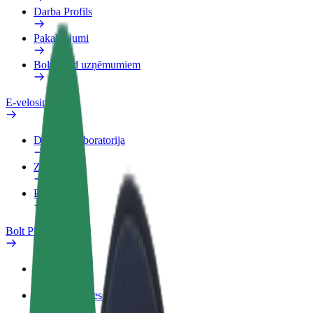
Darba Profils
Pakalpojumi
Bolt Food uzņēmumiem
E-velosipēdi
Drošības laboratorija
Ziņot
BUJ
Bolt Plus
Ieguvumi
Kā pievienoties