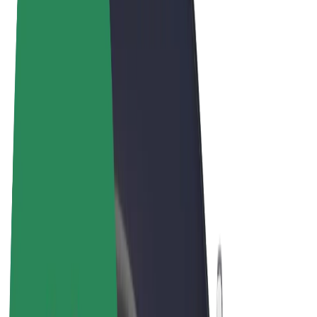
Noteikumi un nosacījumi
Privātuma politika
Sīkdatnes
© 2026 Bolt Technology OÜ
Pakalpojumi
Braucieni
Skrejriteņi
Bolt Market
Bolt Food
Bolt Drive
Bolt for Business