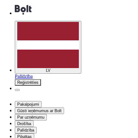
LV
Palīdzība
Reģistrēties
Pakalpojumi
Gūsti ieņēmumus ar Bolt
Par uzņēmumu
Drošība
Palīdzība
Pilsētas