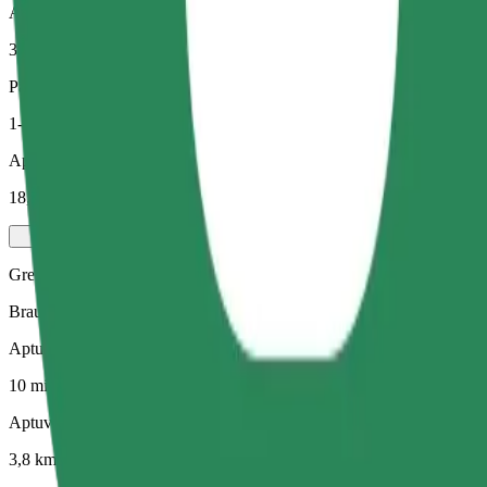
Aptuvenais attālums
3,8 km
Pasažieri
1-4
Aptuvenā cena
18,20 PLN
Green
Braucieni hibrīdauto un elektroauto
Aptuvenais brauciena ilgums
10 min
Aptuvenais attālums
3,8 km