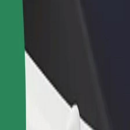
no restorānu vai veikalu
Reģistrējies kā autoparka īpašnieks
dz vairāk klientu un paaugstini
Pievieno savu autoparku Bolt un paliel
umus
ieņēmumus
i pakalpojumi pieejami Tavā pilsētā un izvēlies ceļam piemērotāko bra
Lejupielādēt lietotni