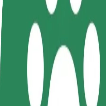
Kļūsti par
Kļūsti par kurjeru
Pievie
autovadītāju
Piegādā ēdienu un saņem izmaksu
Sasnie
Gūsti ieņēmumus, kā
ik nedēļu
ieņēm
vēlies
Kā nokļūt no: Plac Wolności uz: Galeria Nowy Świat
Tev no: Plac Wolności jānokļūst uz: Galeria Nowy Świat? Uzzini, kur
No
Plac Wolności
Uz
Galeria Nowy Świat
Ērtība un komforts ir tikai dažu pieskārienu attālumā!
Bolt
Uzticami braucieni ikdienas vidēja izmēra auto