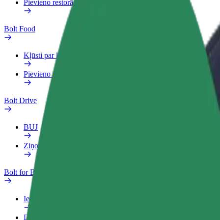
Pievieno restorānu vai veikalu
Bolt Food
Kļūsti par kurjeru
Pievieno restorānu vai veikalu
Bolt Drive
BUJ
Ziņo par transportlīdzekli
Bolt for Business
Ieguvumi
Darba Profils