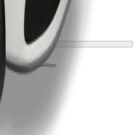
zsargā ar segu vai paklājiņu.