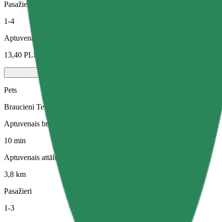
Pasažieri
1-4
Aptuvenā cena
13,40 PLN
Pets
Braucieni Tev un Tavam mājdzīvniekam. Suņiem jāvalkā purngals, mazi
Aptuvenais brauciena ilgums
10 min
Aptuvenais attālums
3,8 km
Pasažieri
1-3