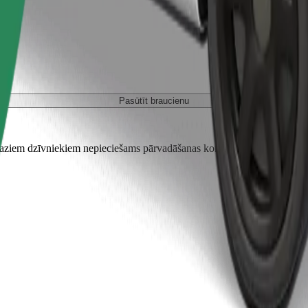
Pasūtīt braucienu
em dzīvniekiem nepieciešams pārvadāšanas konteiners, un sēdekļi jāai