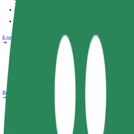
Pakalpojumi
Bolt Food uzņēmumiem
E-velosipēdi
Drošības laboratorija
Ziņot
BUJ
Bolt Plus
Ieguvumi
Kā pievienoties
BUJ