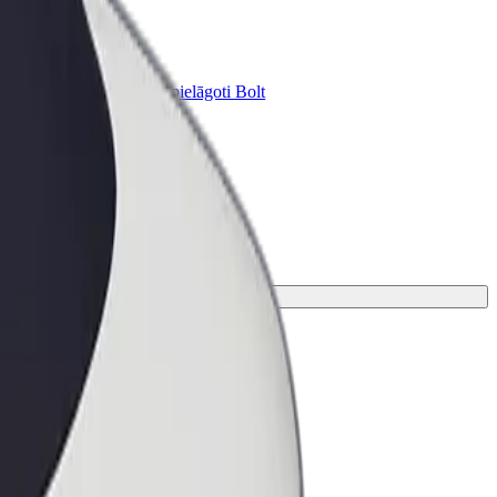
Bolt for Business
ini
Tavam uzņēmumam pielāgoti Bolt
pakalpojumi
ucienu.