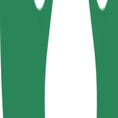
Aptuvenais brauciena ilgums
10 min
Aptuvenais attālums
3,8 km
Pasažieri
1-4
Aptuvenā cena
9,50 PLN
Comfort
Lielāki auto ar papildu vietu kājām un mantām
Aptuvenais brauciena ilgums
10 min