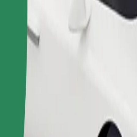
Pasūtīt braucienu