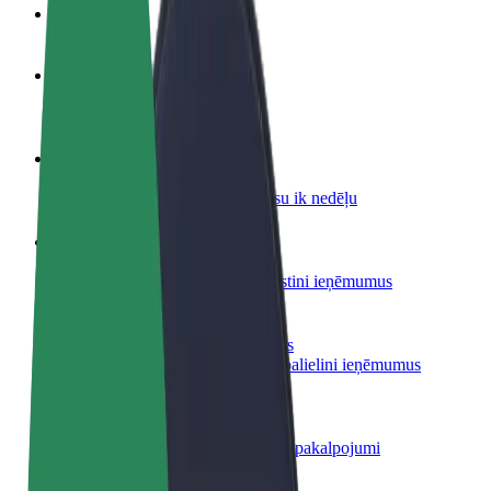
BUJ
Kļūsti par autovadītāju
Gūsti ieņēmumus, kā vēlies
Kļūsti par kurjeru
Piegādā ēdienu un saņem izmaksu ik nedēļu
Pievieno restorānu vai veikalu
Sasniedz vairāk klientu un paaugstini ieņēmumus
Reģistrējies kā autoparka īpašnieks
Pievieno savu autoparku Bolt un palielini ieņēmumus
Bolt for Business
Tavam uzņēmumam pielāgoti Bolt pakalpojumi