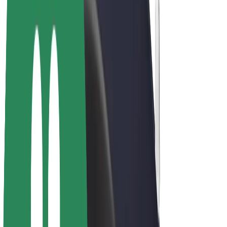
E-velosipēdi
Bolt Plus
Gūsti ieņēmumus ar Bolt
Autovadītāji
Autovadītāja ieņēmumi
Kurjeri
Kurjerpartnera ieņēmumi
Bolt Food tirgotāji
Reģistrē autoparku
Franšīzes
Par uzņēmumu
Karjera