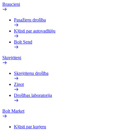
Braucieni
Pasažieru drošība
Kļūsti par autovadītāju
Bolt Send
Skrejriteņi
Skrejriteņu drošība
Ziņot
Drošības laboratorija
Bolt Market
Kļūsti par kurjeru