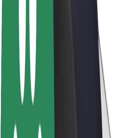
Par Bolt
Bolt ilgtspējība
Project Zero
Blogs
Ziņu telpa
Zīmola vadlīnijas
Misija
Attiecības ar investoriem
Vadība
Zīmols
Mediji
Pilsētvides fonds
Drošība