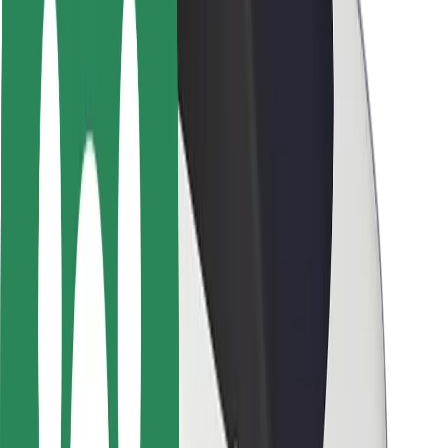
Pasažieru drošība
Autovadītāju drošība
Skrejriteņu drošība
Drošības laboratorija
Pilsētas
Pilsētas
Risinājumi pilsētām
Lidostas
Bolt uzlādes statīvi
Palīdzība
Pasažieriem
Autovadītājiem