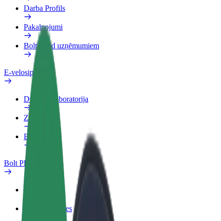
Darba Profils
Pakalpojumi
Bolt Food uzņēmumiem
E-velosipēdi
Drošības laboratorija
Ziņot
BUJ
Bolt Plus
Ieguvumi
Kā pievienoties