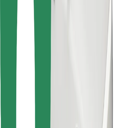
Atrodi savas mīļākās maltītes!
Lejupielādē Bolt Food lietotni