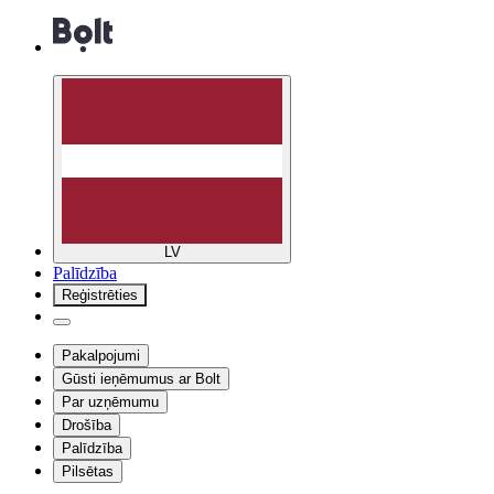
LV
Palīdzība
Reģistrēties
Pakalpojumi
Gūsti ieņēmumus ar Bolt
Par uzņēmumu
Drošība
Palīdzība
Pilsētas