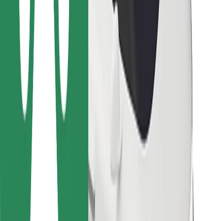
Kurjeriem
Bolt Food
Autoparku īpašniekiem
Restorāniem
Bolt for Business
Cits
Piegādātāji
Noteikumi un nosacījumi
Sīkdatnes
Drošība
Saņem braucienu minūšu laikā!
Lejupielādē Bolt lietotni