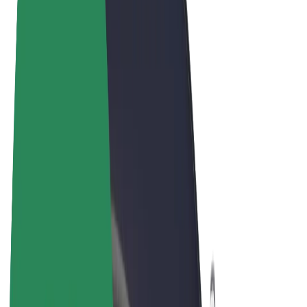
Noteikumi un nosacījumi
Privātuma politika
Sīkdatnes
© 2026 Bolt Technology OÜ
Pakalpojumi
Braucieni
Skrejriteņi
Bolt Market
Bolt Food
Bolt Drive
Bolt for Business