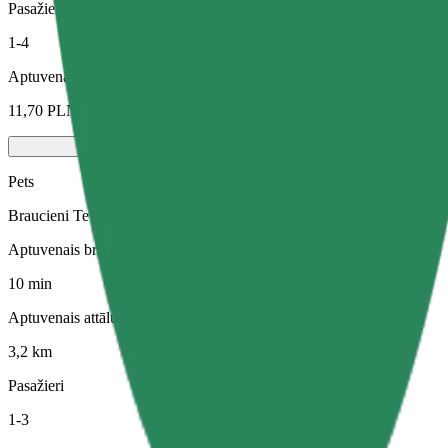
Pasažieri
1-4
Aptuvenā cena
11,70 PLN
Pets
Braucieni Tev un Tavam mājdzīvniekam. Suņiem jāvalkā purngals, mazi
Aptuvenais brauciena ilgums
10 min
Aptuvenais attālums
3,2 km
Pasažieri
1-3