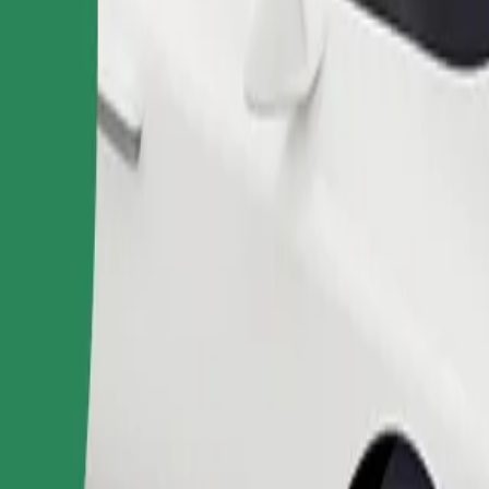
Pasūtīt braucienu