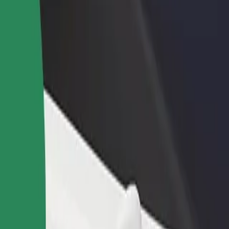
no restorānu vai veikalu
Reģistrējies kā autoparka īpašnieks
dz vairāk klientu un paaugstini
Pievieno savu autoparku Bolt un paliel
umus
ieņēmumus
ity of Technology
ology? Uzzini, kuri pakalpojumi pieejami Tavā pilsētā un izvēlies ceļa
Lejupielādēt lietotni