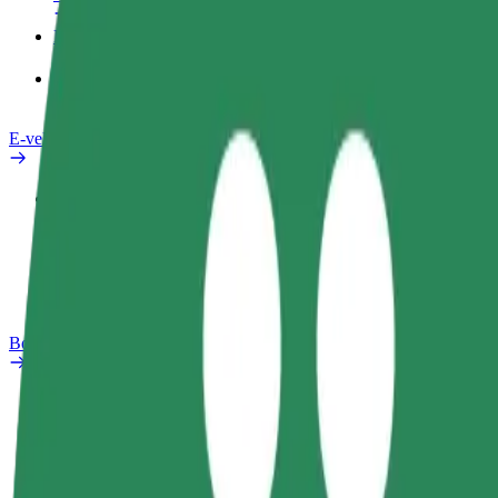
Pakalpojumi
Bolt Food uzņēmumiem
E-velosipēdi
Drošības laboratorija
Ziņot
BUJ
Bolt Plus
Ieguvumi
Kā pievienoties
BUJ