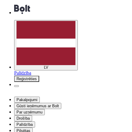
LV
Palīdzība
Reģistrēties
Pakalpojumi
Gūsti ieņēmumus ar Bolt
Par uzņēmumu
Drošība
Palīdzība
Pilsētas