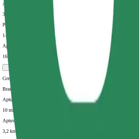
Aptuvenais attālums
3,2 km
Pasažieri
1-4
Aptuvenā cena
16,20 PLN
Green
Braucieni hibrīdauto un elektroauto
Aptuvenais brauciena ilgums
10 min
Aptuvenais attālums
3,2 km