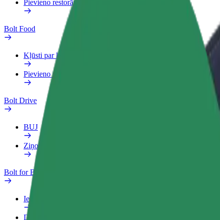
Pievieno restorānu vai veikalu
Bolt Food
Kļūsti par kurjeru
Pievieno restorānu vai veikalu
Bolt Drive
BUJ
Ziņo par transportlīdzekli
Bolt for Business
Ieguvumi
Darba Profils