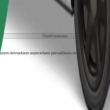
Pasūtīt braucienu
em dzīvniekiem nepieciešams pārvadāšanas konteiners, un sēdekļi jāai