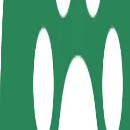
Kļūsti par
Kļūsti par kurjeru
Pievie
autovadītāju
Piegādā ēdienu un saņem izmaksu
Sasnie
Gūsti ieņēmumus, kā
ik nedēļu
ieņēm
vēlies
Kā nokļūt no: Rejtana / Kopisto uz: Rzeszów Univers
Tev no: Rejtana / Kopisto jānokļūst uz: Rzeszów University of Techn
No
Rejtana / Kopisto
Uz
Rzeszów University of Technology
Ērtība un komforts ir tikai dažu pieskārienu attālumā!
Bolt
Uzticami braucieni ikdienas vidēja izmēra auto