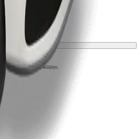
zsargā ar segu vai paklājiņu.