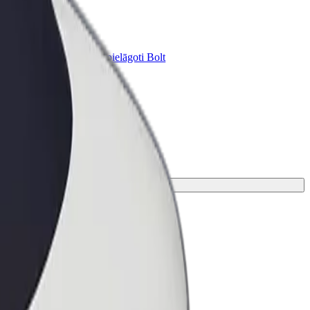
Bolt for Business
ini
Tavam uzņēmumam pielāgoti Bolt
pakalpojumi
m piemērotāko braucienu.