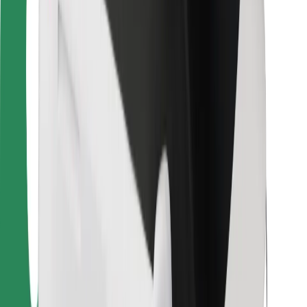
Kurjeriem
Bolt Food
Autoparku īpašniekiem
Restorāniem
Bolt for Business
Cits
Piegādātāji
Noteikumi un nosacījumi
Sīkdatnes
Drošība
Saņem braucienu minūšu laikā!
Lejupielādē Bolt lietotni