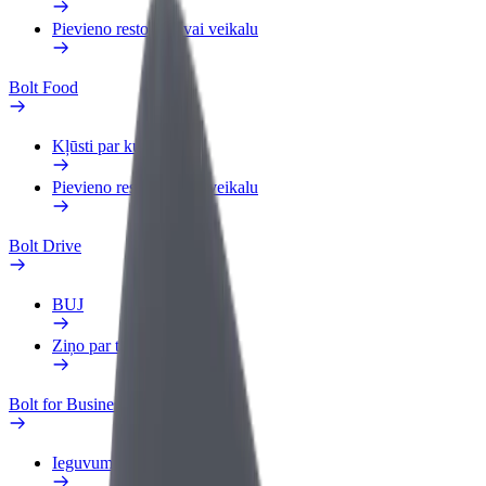
Pievieno restorānu vai veikalu
Bolt Food
Kļūsti par kurjeru
Pievieno restorānu vai veikalu
Bolt Drive
BUJ
Ziņo par transportlīdzekli
Bolt for Business
Ieguvumi