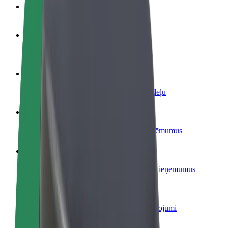
BUJ
Kļūsti par autovadītāju
Gūsti ieņēmumus, kā vēlies
Kļūsti par kurjeru
Piegādā ēdienu un saņem izmaksu ik nedēļu
Pievieno restorānu vai veikalu
Sasniedz vairāk klientu un paaugstini ieņēmumus
Reģistrējies kā autoparka īpašnieks
Pievieno savu autoparku Bolt un palielini ieņēmumus
Bolt for Business
Tavam uzņēmumam pielāgoti Bolt pakalpojumi