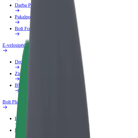
Darba Profils
Pakalpojumi
Bolt Food uzņēmumiem
E-velosipēdi
Drošības laboratorija
Ziņot
BUJ
Bolt Plus
Ieguvumi
Kā pievienoties