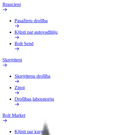
Braucieni
Pasažieru drošība
Kļūsti par autovadītāju
Bolt Send
Skrejriteņi
Skrejriteņu drošība
Ziņot
Drošības laboratorija
Bolt Market
Kļūsti par kurjeru