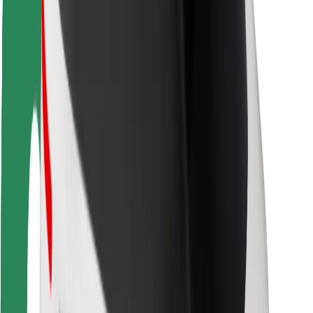
Pasažieru drošība
Autovadītāju drošība
Skrejriteņu drošība
Drošības laboratorija
Pilsētas
Pilsētas
Risinājumi pilsētām
Lidostas
Bolt uzlādes statīvi
Palīdzība
Pasažieriem
Autovadītājiem