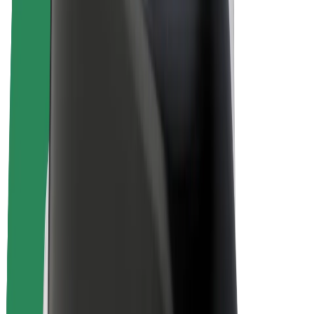
E-velosipēdi
Bolt Plus
Gūsti ieņēmumus ar Bolt
Autovadītāji
Autovadītāja ieņēmumi
Kurjeri
Kurjerpartnera ieņēmumi
Bolt Food tirgotāji
Reģistrē autoparku
Franšīzes
Par uzņēmumu
Karjera