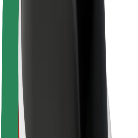
Par Bolt
Bolt ilgtspējība
Project Zero
Blogs
Ziņu telpa
Zīmola vadlīnijas
Misija
Attiecības ar investoriem
Vadība
Zīmols
Mediji
Pilsētvides fonds
Drošība