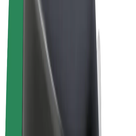
Noteikumi un nosacījumi
Privātuma politika
Sīkdatnes
© 2026 Bolt Technology OÜ
Pakalpojumi
Braucieni
Skrejriteņi
Bolt Market
Bolt Food
Bolt Drive
Bolt for Business