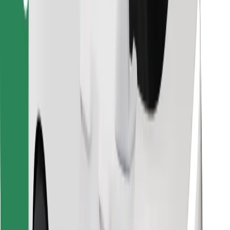
Atrodi savas mīļākās maltītes!
Lejupielādē Bolt Food lietotni