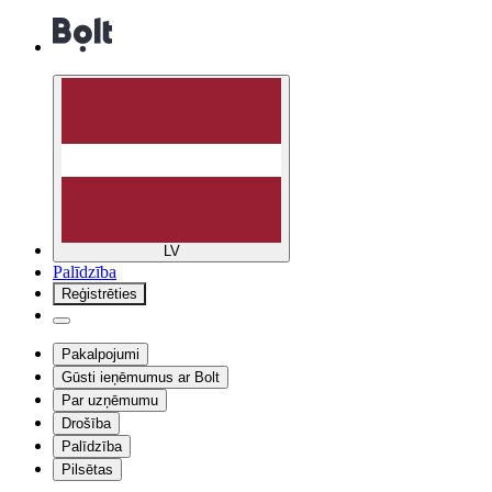
LV
Palīdzība
Reģistrēties
Pakalpojumi
Gūsti ieņēmumus ar Bolt
Par uzņēmumu
Drošība
Palīdzība
Pilsētas