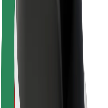
Bolt ilgtspējība
Project Zero
Blogs
Ziņu telpa
Zīmola vadlīnijas
Misija
Attiecības ar investoriem
Vadība
Zīmols
Mediji
Pilsētvides fonds
Drošība
Pasažieru drošība