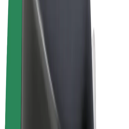
Noteikumi un nosacījumi
Privātuma politika
Sīkdatnes
© 2026 Bolt Technology OÜ
Pakalpojumi
Braucieni
Skrejriteņi
Bolt Market
Bolt Food
Bolt Drive
Bolt for Business
E-velosipēdi