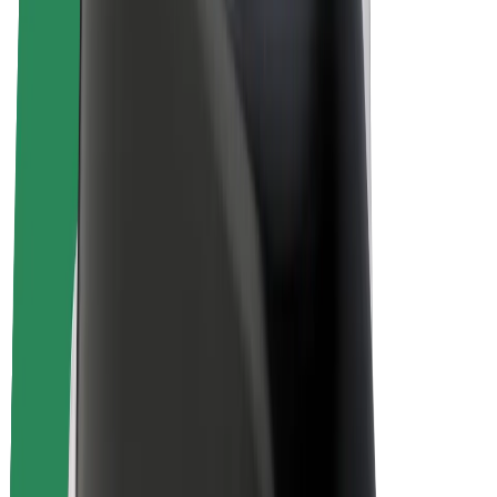
Bolt Plus
Gūsti ieņēmumus ar Bolt
Autovadītāji
Autovadītāja ieņēmumi
Kurjeri
Kurjerpartnera ieņēmumi
Bolt Food tirgotāji
Reģistrē autoparku
Franšīzes
Par uzņēmumu
Karjera
Par Bolt