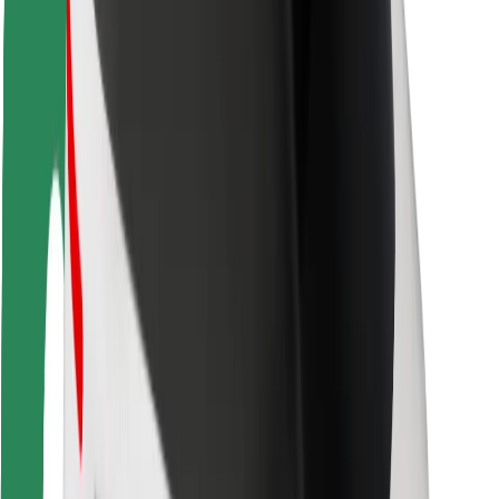
Autovadītāju drošība
Skrejriteņu drošība
Drošības laboratorija
Pilsētas
Pilsētas
Risinājumi pilsētām
Lidostas
Bolt uzlādes statīvi
Palīdzība
Pasažieriem
Autovadītājiem
Kurjeriem