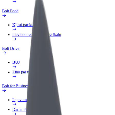
Bolt Food
Kļūsti par kurjeru
Pievieno restorānu vai veikalu
Bolt Drive
BUJ
Ziņo par transportlīdzekli
Bolt for Business
Ieguvumi
Darba Profils