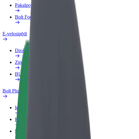
Pakalpojumi
Bolt Food uzņēmumiem
E-velosipēdi
Drošības laboratorija
Ziņot
BUJ
Bolt Plus
Ieguvumi
Kā pievienoties
BUJ