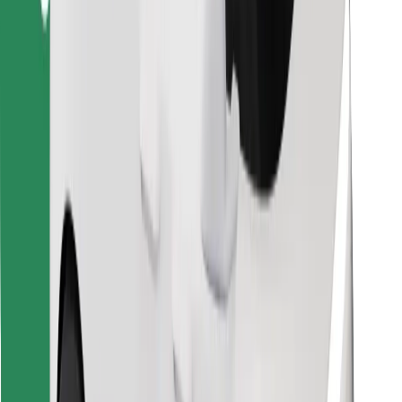
Lejupielādē Bolt Food lietotni