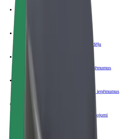
Kļūsti par autovadītāju
Gūsti ieņēmumus, kā vēlies
Kļūsti par kurjeru
Piegādā ēdienu un saņem izmaksu ik nedēļu
Pievieno restorānu vai veikalu
Sasniedz vairāk klientu un paaugstini ieņēmumus
Reģistrējies kā autoparka īpašnieks
Pievieno savu autoparku Bolt un palielini ieņēmumus
Bolt for Business
Tavam uzņēmumam pielāgoti Bolt pakalpojumi