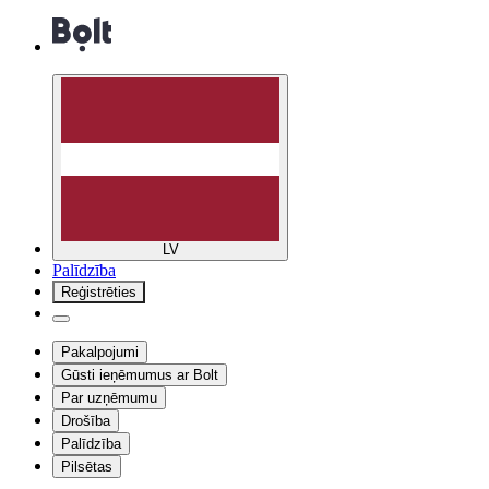
LV
Palīdzība
Reģistrēties
Pakalpojumi
Gūsti ieņēmumus ar Bolt
Par uzņēmumu
Drošība
Palīdzība
Pilsētas