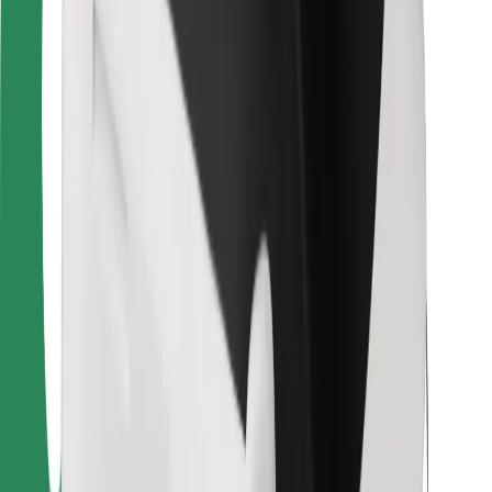
Bolt Food
Autoparku īpašniekiem
Restorāniem
Bolt for Business
Cits
Piegādātāji
Noteikumi un nosacījumi
Sīkdatnes
Drošība
Saņem braucienu minūšu laikā!
Lejupielādē Bolt lietotni
Atrodi savas mīļākās maltītes!