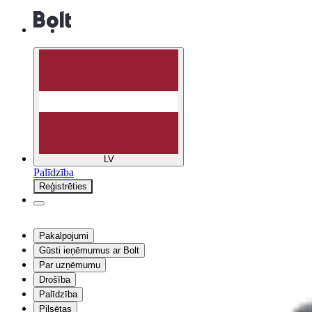
LV
Palīdzība
Reģistrēties
Pakalpojumi
Gūsti ieņēmumus ar Bolt
Par uzņēmumu
Drošība
Palīdzība
Pilsētas