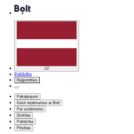
LV
Palīdzība
Reģistrēties
Pakalpojumi
Gūsti ieņēmumus ar Bolt
Par uzņēmumu
Drošība
Palīdzība
Pilsētas