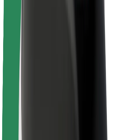
Pasažieru drošība
Autovadītāju drošība
Skrejriteņu drošība
Drošības laboratorija
Pilsētas
Pilsētas
Risinājumi pilsētām
Lidostas
Bolt uzlādes statīvi
Palīdzība
Pasažieriem
Autovadītājiem