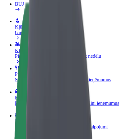
BUJ
Kļūsti par autovadītāju
Gūsti ieņēmumus, kā vēlies
Kļūsti par kurjeru
Piegādā ēdienu un saņem izmaksu ik nedēļu
Pievieno restorānu vai veikalu
Sasniedz vairāk klientu un paaugstini ieņēmumus
Reģistrējies kā autoparka īpašnieks
Pievieno savu autoparku Bolt un palielini ieņēmumus
Bolt for Business
Tavam uzņēmumam pielāgoti Bolt pakalpojumi