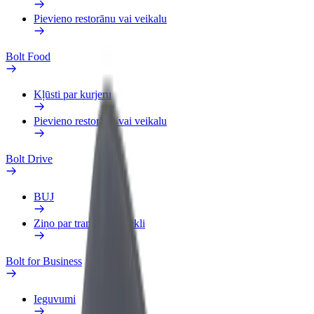
Pievieno restorānu vai veikalu
Bolt Food
Kļūsti par kurjeru
Pievieno restorānu vai veikalu
Bolt Drive
BUJ
Ziņo par transportlīdzekli
Bolt for Business
Ieguvumi