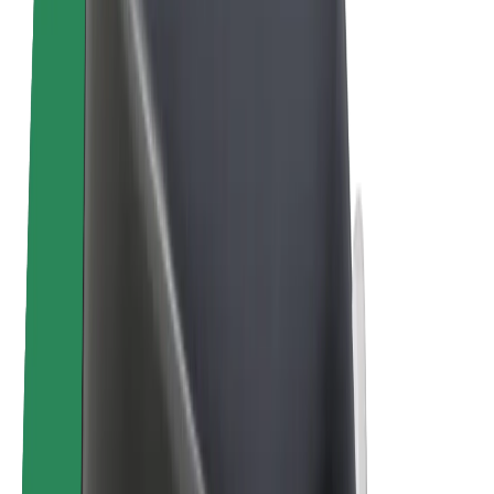
E-velosipēdi
Bolt Plus
Gūsti ieņēmumus ar Bolt
Autovadītāji
Autovadītāja ieņēmumi
Kurjeri
Kurjerpartnera ieņēmumi
Bolt Food tirgotāji
Reģistrē autoparku
Franšīzes
Par uzņēmumu
Karjera