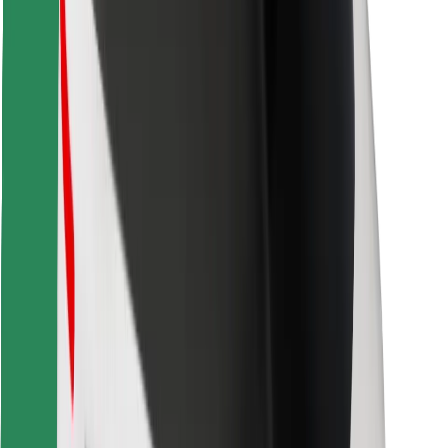
Atrodi savas mīļākās maltītes!
Lejupielādē Bolt Food lietotni