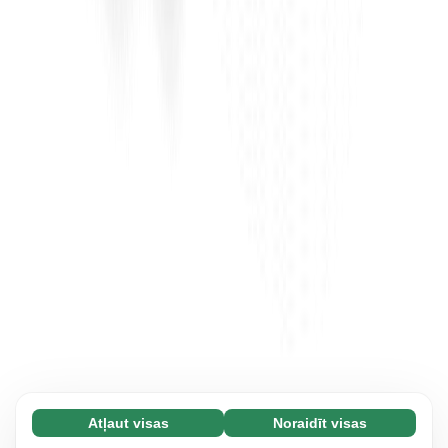
Atļaut visas
Noraidīt visas
Nepieciešamās (65)