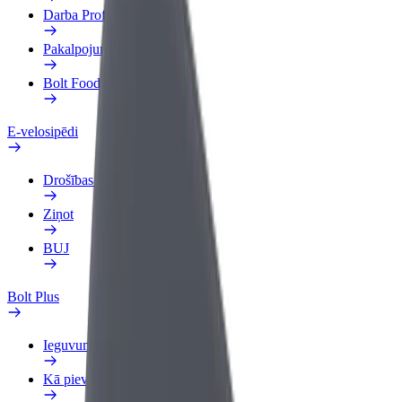
Darba Profils
Pakalpojumi
Bolt Food uzņēmumiem
E-velosipēdi
Drošības laboratorija
Ziņot
BUJ
Bolt Plus
Ieguvumi
Kā pievienoties