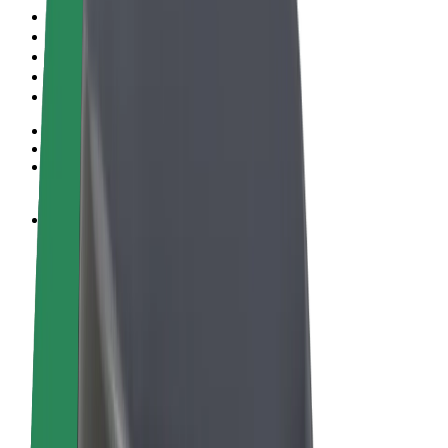
Noteikumi un nosacījumi
Privātuma politika
Sīkdatnes
© 2026 Bolt Technology OÜ
Pakalpojumi
Braucieni
Skrejriteņi
Bolt Market
Bolt Food
Bolt Drive
Bolt for Business