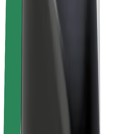
Par Bolt
Bolt ilgtspējība
Project Zero
Blogs
Ziņu telpa
Zīmola vadlīnijas
Misija
Attiecības ar investoriem
Vadība
Zīmols
Mediji
Pilsētvides fonds
Drošība