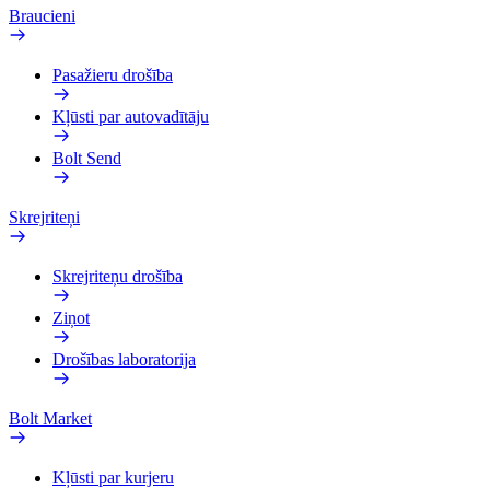
Braucieni
Pasažieru drošība
Kļūsti par autovadītāju
Bolt Send
Skrejriteņi
Skrejriteņu drošība
Ziņot
Drošības laboratorija
Bolt Market
Kļūsti par kurjeru