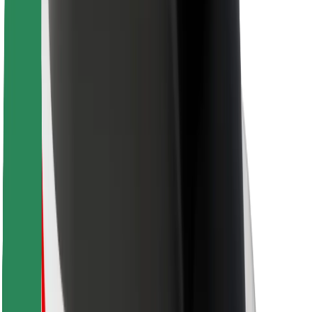
Kurjeriem
Bolt Food
Autoparku īpašniekiem
Restorāniem
Bolt for Business
Cits
Piegādātāji
Noteikumi un nosacījumi
Sīkdatnes
Drošība
Saņem braucienu minūšu laikā!
Lejupielādē Bolt lietotni