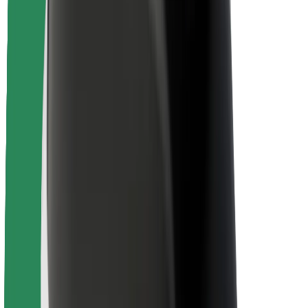
Pasažieru drošība
Autovadītāju drošība
Skrejriteņu drošība
Drošības laboratorija
Pilsētas
Pilsētas
Risinājumi pilsētām
Lidostas
Bolt uzlādes statīvi
Palīdzība
Pasažieriem
Autovadītājiem