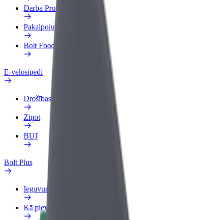
Darba Profils
Pakalpojumi
Bolt Food uzņēmumiem
E-velosipēdi
Drošības laboratorija
Ziņot
BUJ
Bolt Plus
Ieguvumi
Kā pievienoties