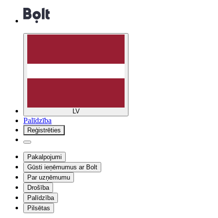
LV
Palīdzība
Reģistrēties
Pakalpojumi
Gūsti ieņēmumus ar Bolt
Par uzņēmumu
Drošība
Palīdzība
Pilsētas