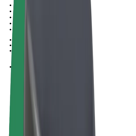
Noteikumi un nosacījumi
Privātuma politika
Sīkdatnes
© 2026 Bolt Technology OÜ
Pakalpojumi
Braucieni
Skrejriteņi
Bolt Market
Bolt Food
Bolt Drive
Bolt for Business