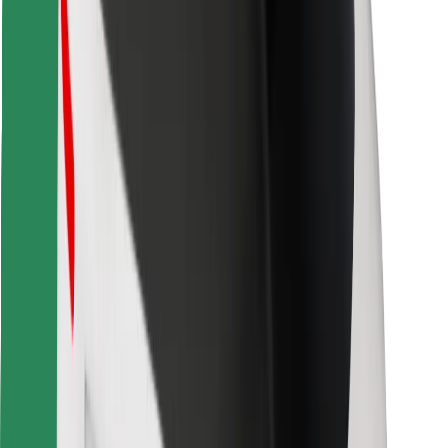
Atrodi savas mīļākās maltītes!
Lejupielādē Bolt Food lietotni