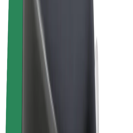
E-velosipēdi
Bolt Plus
Gūsti ieņēmumus ar Bolt
Autovadītāji
Autovadītāja ieņēmumi
Kurjeri
Kurjerpartnera ieņēmumi
Bolt Food tirgotāji
Reģistrē autoparku
Franšīzes
Par uzņēmumu
Karjera