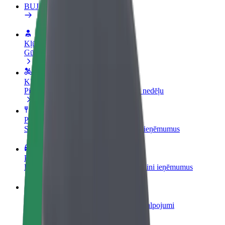
BUJ
Kļūsti par autovadītāju
Gūsti ieņēmumus, kā vēlies
Kļūsti par kurjeru
Piegādā ēdienu un saņem izmaksu ik nedēļu
Pievieno restorānu vai veikalu
Sasniedz vairāk klientu un paaugstini ieņēmumus
Reģistrējies kā autoparka īpašnieks
Pievieno savu autoparku Bolt un palielini ieņēmumus
Bolt for Business
Tavam uzņēmumam pielāgoti Bolt pakalpojumi