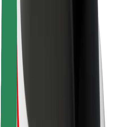
Kurjeriem
Bolt Food
Autoparku īpašniekiem
Restorāniem
Bolt for Business
Cits
Piegādātāji
Noteikumi un nosacījumi
Sīkdatnes
Drošība
Saņem braucienu minūšu laikā!
Lejupielādē Bolt lietotni