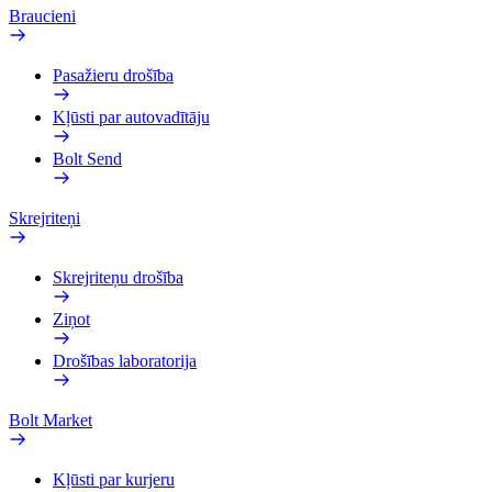
Braucieni
Pasažieru drošība
Kļūsti par autovadītāju
Bolt Send
Skrejriteņi
Skrejriteņu drošība
Ziņot
Drošības laboratorija
Bolt Market
Kļūsti par kurjeru