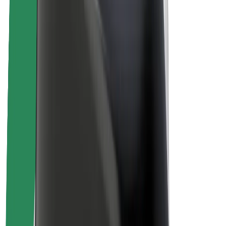
Par Bolt
Bolt ilgtspējība
Project Zero
Blogs
Ziņu telpa
Zīmola vadlīnijas
Misija
Attiecības ar investoriem
Vadība
Zīmols
Mediji
Pilsētvides fonds
Drošība