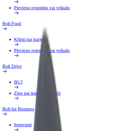
Pievieno restorānu vai veikalu
Bolt Food
Kļūsti par kurjeru
Pievieno restorānu vai veikalu
Bolt Drive
BUJ
Ziņo par transportlīdzekli
Bolt for Business
Ieguvumi