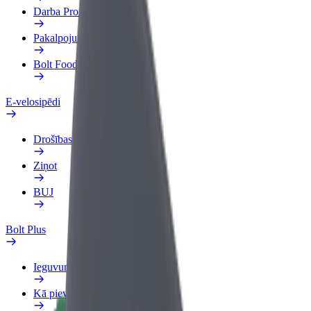
Darba Profils
Pakalpojumi
Bolt Food uzņēmumiem
E-velosipēdi
Drošības laboratorija
Ziņot
BUJ
Bolt Plus
Ieguvumi
Kā pievienoties