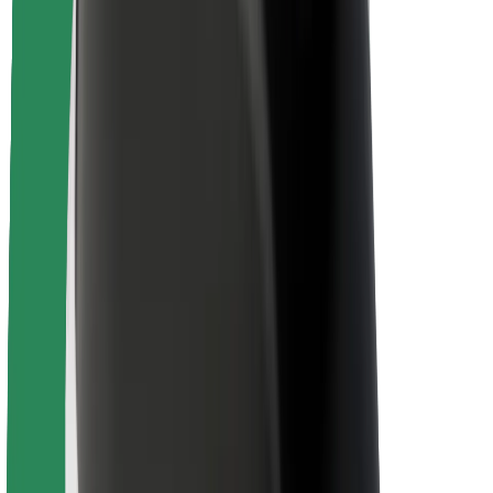
Pasažieru drošība
Autovadītāju drošība
Skrejriteņu drošība
Drošības laboratorija
Pilsētas
Pilsētas
Risinājumi pilsētām
Lidostas
Bolt uzlādes statīvi
Palīdzība
Pasažieriem
Autovadītājiem