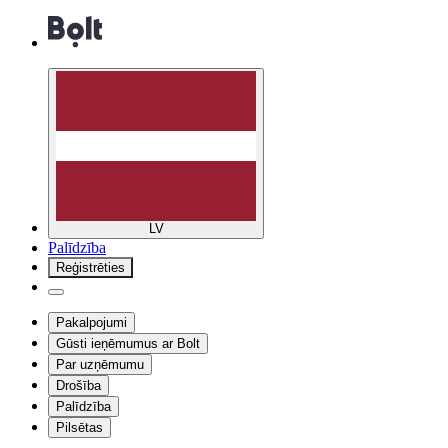
LV
Palīdzība
Reģistrēties
Pakalpojumi
Gūsti ieņēmumus ar Bolt
Par uzņēmumu
Drošība
Palīdzība
Pilsētas