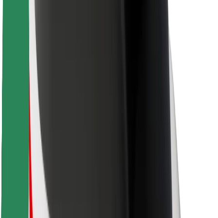
Kurjeriem
Bolt Food
Autoparku īpašniekiem
Restorāniem
Bolt for Business
Cits
Piegādātāji
Noteikumi un nosacījumi
Sīkdatnes
Drošība
Saņem braucienu minūšu laikā!
Lejupielādē Bolt lietotni