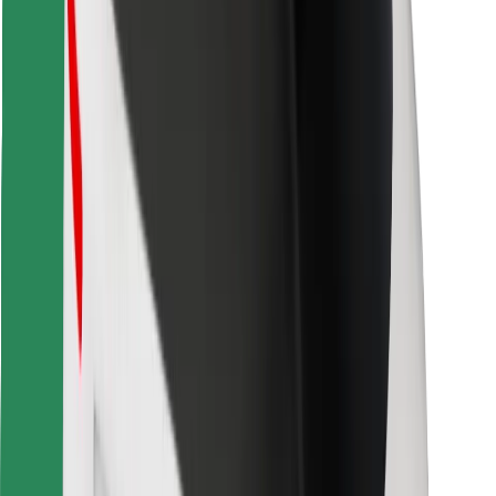
Atrodi savas mīļākās maltītes!
Lejupielādē Bolt Food lietotni