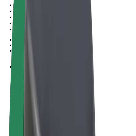
Noteikumi un nosacījumi
Privātuma politika
Sīkdatnes
© 2026 Bolt Technology OÜ
Pakalpojumi
Braucieni
Skrejriteņi
Bolt Market
Bolt Food
Bolt Drive
Bolt for Business