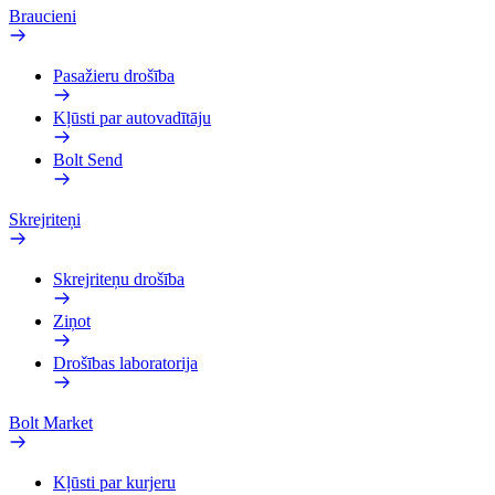
Braucieni
Pasažieru drošība
Kļūsti par autovadītāju
Bolt Send
Skrejriteņi
Skrejriteņu drošība
Ziņot
Drošības laboratorija
Bolt Market
Kļūsti par kurjeru