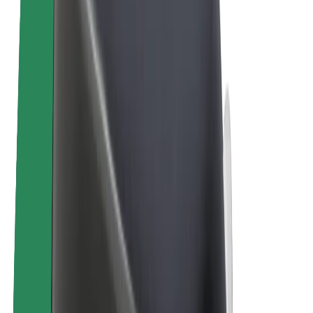
E-velosipēdi
Bolt Plus
Gūsti ieņēmumus ar Bolt
Autovadītāji
Autovadītāja ieņēmumi
Kurjeri
Kurjerpartnera ieņēmumi
Bolt Food tirgotāji
Reģistrē autoparku
Franšīzes
Par uzņēmumu
Karjera