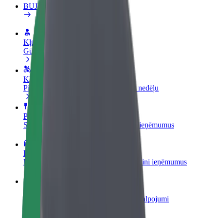
BUJ
Kļūsti par autovadītāju
Gūsti ieņēmumus, kā vēlies
Kļūsti par kurjeru
Piegādā ēdienu un saņem izmaksu ik nedēļu
Pievieno restorānu vai veikalu
Sasniedz vairāk klientu un paaugstini ieņēmumus
Reģistrējies kā autoparka īpašnieks
Pievieno savu autoparku Bolt un palielini ieņēmumus
Bolt for Business
Tavam uzņēmumam pielāgoti Bolt pakalpojumi