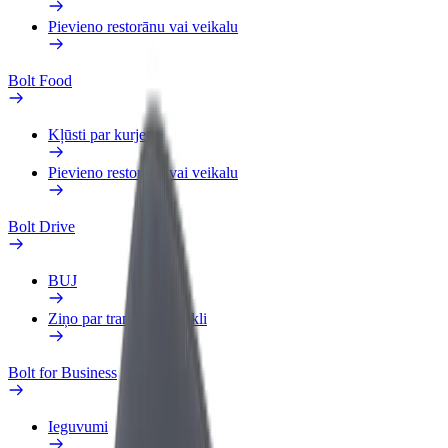
Pievieno restorānu vai veikalu
Bolt Food
Kļūsti par kurjeru
Pievieno restorānu vai veikalu
Bolt Drive
BUJ
Ziņo par transportlīdzekli
Bolt for Business
Ieguvumi