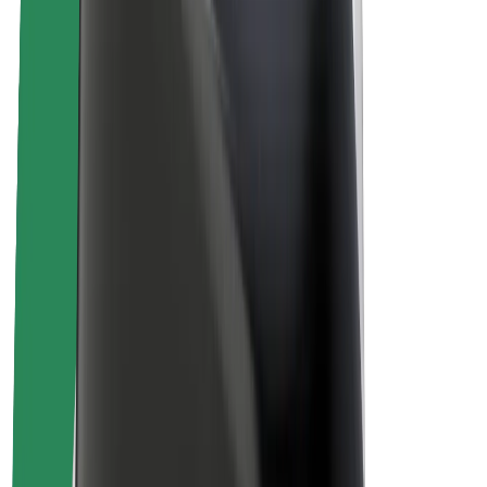
Par Bolt
Bolt ilgtspējība
Project Zero
Blogs
Ziņu telpa
Zīmola vadlīnijas
Misija
Attiecības ar investoriem
Vadība
Zīmols
Mediji
Pilsētvides fonds
Drošība