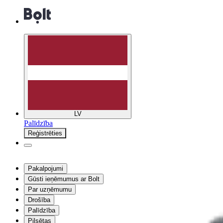
LV
Palīdzība
Reģistrēties
Pakalpojumi
Gūsti ieņēmumus ar Bolt
Par uzņēmumu
Drošība
Palīdzība
Pilsētas