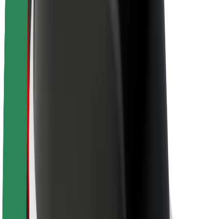
Par Bolt
Bolt ilgtspējība
Project Zero
Blogs
Ziņu telpa
Zīmola vadlīnijas
Misija
Attiecības ar investoriem
Vadība
Zīmols
Mediji
Pilsētvides fonds
Drošība