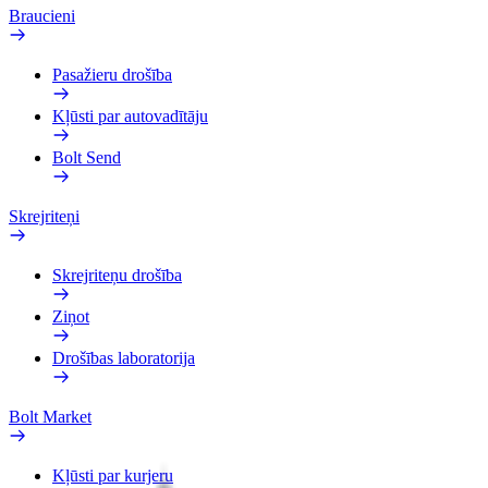
Braucieni
Pasažieru drošība
Kļūsti par autovadītāju
Bolt Send
Skrejriteņi
Skrejriteņu drošība
Ziņot
Drošības laboratorija
Bolt Market
Kļūsti par kurjeru