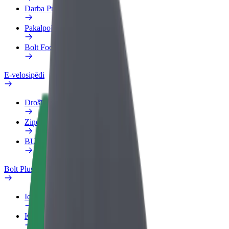
Darba Profils
Pakalpojumi
Bolt Food uzņēmumiem
E-velosipēdi
Drošības laboratorija
Ziņot
BUJ
Bolt Plus
Ieguvumi
Kā pievienoties