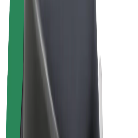
Noteikumi un nosacījumi
Privātuma politika
Sīkdatnes
© 2026 Bolt Technology OÜ
Pakalpojumi
Braucieni
Skrejriteņi
Bolt Market
Bolt Food
Bolt Drive
Bolt for Business