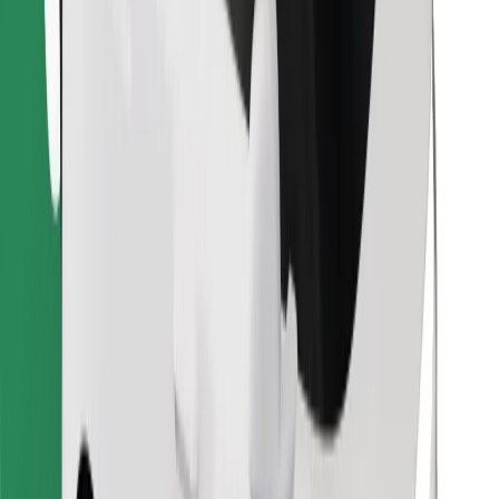
Atrodi savas mīļākās maltītes!
Lejupielādē Bolt Food lietotni