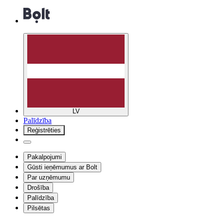
LV
Palīdzība
Reģistrēties
Pakalpojumi
Gūsti ieņēmumus ar Bolt
Par uzņēmumu
Drošība
Palīdzība
Pilsētas