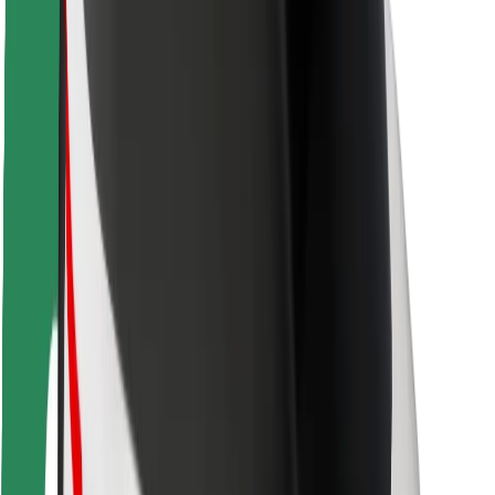
Pasažieru drošība
Autovadītāju drošība
Skrejriteņu drošība
Drošības laboratorija
Pilsētas
Pilsētas
Risinājumi pilsētām
Lidostas
Bolt uzlādes statīvi
Palīdzība
Pasažieriem
Autovadītājiem