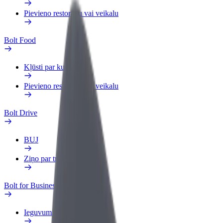
Pievieno restorānu vai veikalu
Bolt Food
Kļūsti par kurjeru
Pievieno restorānu vai veikalu
Bolt Drive
BUJ
Ziņo par transportlīdzekli
Bolt for Business
Ieguvumi