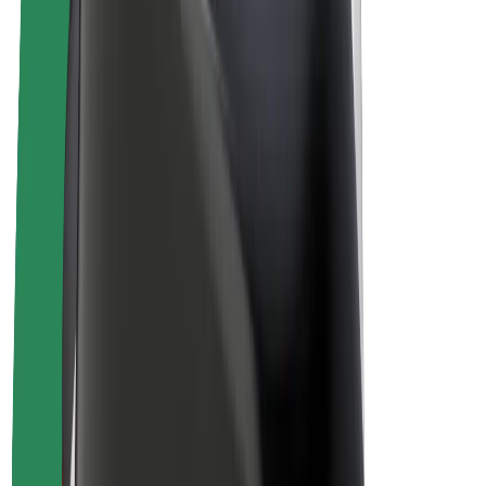
E-velosipēdi
Bolt Plus
Gūsti ieņēmumus ar Bolt
Autovadītāji
Autovadītāja ieņēmumi
Kurjeri
Kurjerpartnera ieņēmumi
Bolt Food tirgotāji
Reģistrē autoparku
Franšīzes
Par uzņēmumu
Karjera