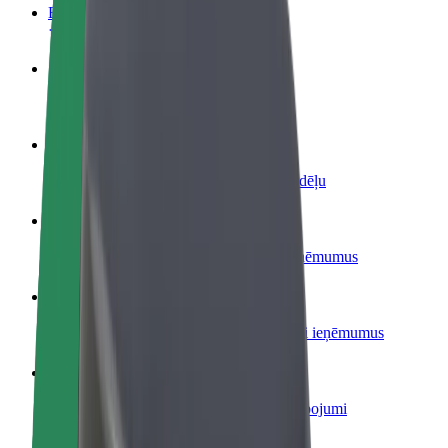
BUJ
Kļūsti par autovadītāju
Gūsti ieņēmumus, kā vēlies
Kļūsti par kurjeru
Piegādā ēdienu un saņem izmaksu ik nedēļu
Pievieno restorānu vai veikalu
Sasniedz vairāk klientu un paaugstini ieņēmumus
Reģistrējies kā autoparka īpašnieks
Pievieno savu autoparku Bolt un palielini ieņēmumus
Bolt for Business
Tavam uzņēmumam pielāgoti Bolt pakalpojumi