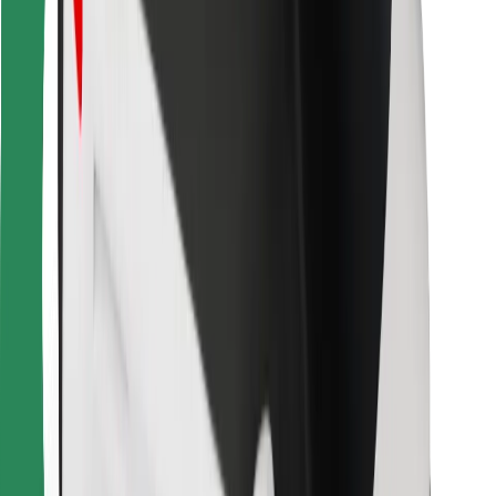
Kurjeriem
Bolt Food
Autoparku īpašniekiem
Restorāniem
Bolt for Business
Cits
Piegādātāji
Noteikumi un nosacījumi
Sīkdatnes
Drošība
Saņem braucienu minūšu laikā!
Lejupielādē Bolt lietotni