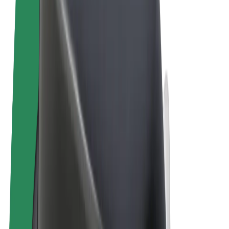
Noteikumi un nosacījumi
Privātuma politika
Sīkdatnes
© 2026 Bolt Technology OÜ
Pakalpojumi
Braucieni
Skrejriteņi
Bolt Market
Bolt Food
Bolt Drive
Bolt for Business