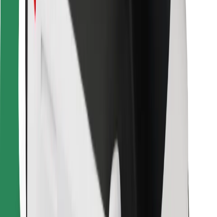
Kurjeriem
Bolt Food
Autoparku īpašniekiem
Restorāniem
Bolt for Business
Cits
Piegādātāji
Noteikumi un nosacījumi
Sīkdatnes
Drošība
Saņem braucienu minūšu laikā!
Lejupielādē Bolt lietotni