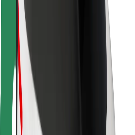
Pasažieru drošība
Autovadītāju drošība
Skrejriteņu drošība
Drošības laboratorija
Pilsētas
Pilsētas
Risinājumi pilsētām
Lidostas
Bolt uzlādes statīvi
Palīdzība
Pasažieriem
Autovadītājiem