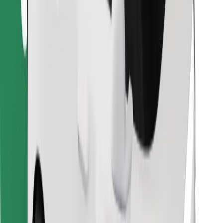
Atrodi savas mīļākās maltītes!
Lejupielādē Bolt Food lietotni