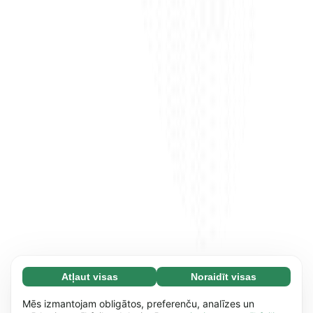
Atļaut visas
Noraidīt visas
Nepieciešamās (65)
Nepieciešamās sīkdatnes palīdz mūsu vietnei
Uzzināt vairāk
Mēs izmantojam obligātos, preferenču, analīzes un