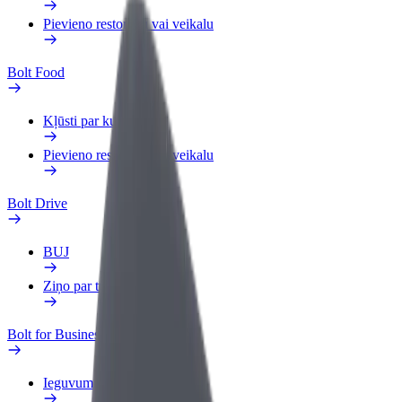
Pievieno restorānu vai veikalu
Bolt Food
Kļūsti par kurjeru
Pievieno restorānu vai veikalu
Bolt Drive
BUJ
Ziņo par transportlīdzekli
Bolt for Business
Ieguvumi