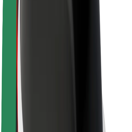
Par Bolt
Bolt ilgtspējība
Project Zero
Blogs
Ziņu telpa
Zīmola vadlīnijas
Misija
Attiecības ar investoriem
Vadība
Zīmols
Mediji
Pilsētvides fonds
Drošība