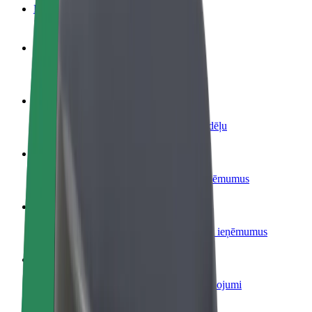
BUJ
Kļūsti par autovadītāju
Gūsti ieņēmumus, kā vēlies
Kļūsti par kurjeru
Piegādā ēdienu un saņem izmaksu ik nedēļu
Pievieno restorānu vai veikalu
Sasniedz vairāk klientu un paaugstini ieņēmumus
Reģistrējies kā autoparka īpašnieks
Pievieno savu autoparku Bolt un palielini ieņēmumus
Bolt for Business
Tavam uzņēmumam pielāgoti Bolt pakalpojumi