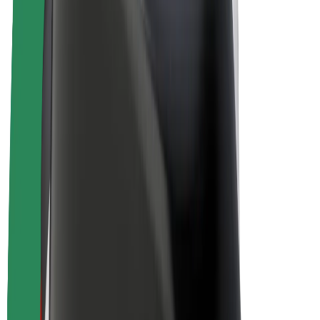
E-velosipēdi
Bolt Plus
Gūsti ieņēmumus ar Bolt
Autovadītāji
Autovadītāja ieņēmumi
Kurjeri
Kurjerpartnera ieņēmumi
Bolt Food tirgotāji
Reģistrē autoparku
Franšīzes
Par uzņēmumu
Karjera