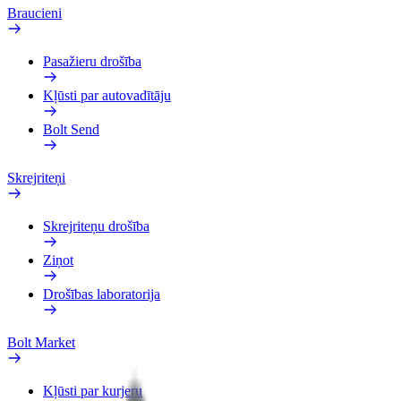
Braucieni
Pasažieru drošība
Kļūsti par autovadītāju
Bolt Send
Skrejriteņi
Skrejriteņu drošība
Ziņot
Drošības laboratorija
Bolt Market
Kļūsti par kurjeru