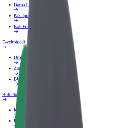
Darba Profils
Pakalpojumi
Bolt Food uzņēmumiem
E-velosipēdi
Drošības laboratorija
Ziņot
BUJ
Bolt Plus
Ieguvumi
Kā pievienoties