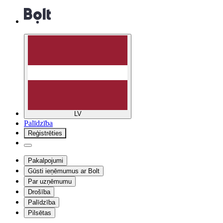
LV
Palīdzība
Reģistrēties
Pakalpojumi
Gūsti ieņēmumus ar Bolt
Par uzņēmumu
Drošība
Palīdzība
Pilsētas