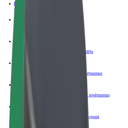
BUJ
Kļūsti par autovadītāju
Gūsti ieņēmumus, kā vēlies
Kļūsti par kurjeru
Piegādā ēdienu un saņem izmaksu ik nedēļu
Pievieno restorānu vai veikalu
Sasniedz vairāk klientu un paaugstini ieņēmumus
Reģistrējies kā autoparka īpašnieks
Pievieno savu autoparku Bolt un palielini ieņēmumus
Bolt for Business
Tavam uzņēmumam pielāgoti Bolt pakalpojumi