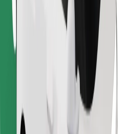
Atrodi savas mīļākās maltītes!
Lejupielādē Bolt Food lietotni