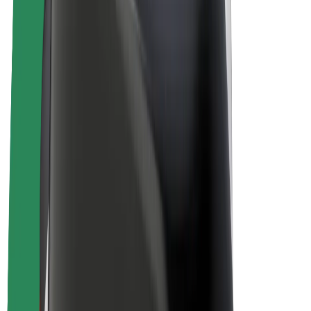
E-velosipēdi
Bolt Plus
Gūsti ieņēmumus ar Bolt
Autovadītāji
Autovadītāja ieņēmumi
Kurjeri
Kurjerpartnera ieņēmumi
Bolt Food tirgotāji
Reģistrē autoparku
Franšīzes
Par uzņēmumu
Karjera