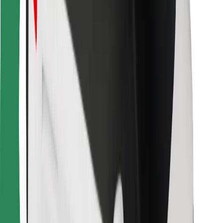
Kurjeriem
Bolt Food
Autoparku īpašniekiem
Restorāniem
Bolt for Business
Cits
Piegādātāji
Noteikumi un nosacījumi
Sīkdatnes
Drošība
Saņem braucienu minūšu laikā!
Lejupielādē Bolt lietotni