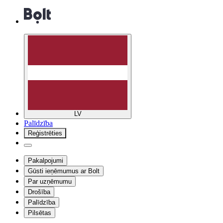
LV
Palīdzība
Reģistrēties
Pakalpojumi
Gūsti ieņēmumus ar Bolt
Par uzņēmumu
Drošība
Palīdzība
Pilsētas