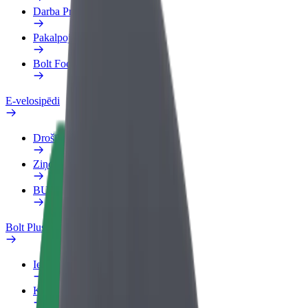
Darba Profils
Pakalpojumi
Bolt Food uzņēmumiem
E-velosipēdi
Drošības laboratorija
Ziņot
BUJ
Bolt Plus
Ieguvumi
Kā pievienoties