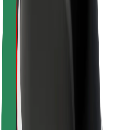
Par Bolt
Bolt ilgtspējība
Project Zero
Blogs
Ziņu telpa
Zīmola vadlīnijas
Misija
Attiecības ar investoriem
Vadība
Zīmols
Mediji
Pilsētvides fonds
Drošība