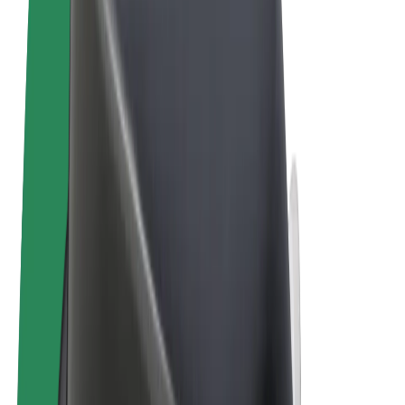
Noteikumi un nosacījumi
Privātuma politika
Sīkdatnes
© 2026 Bolt Technology OÜ
Pakalpojumi
Braucieni
Skrejriteņi
Bolt Market
Bolt Food
Bolt Drive
Bolt for Business