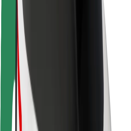
Pasažieru drošība
Autovadītāju drošība
Skrejriteņu drošība
Drošības laboratorija
Pilsētas
Pilsētas
Risinājumi pilsētām
Lidostas
Bolt uzlādes statīvi
Palīdzība
Pasažieriem
Autovadītājiem