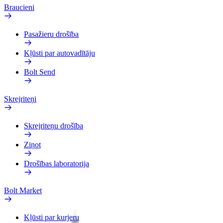
Braucieni
Pasažieru drošība
Kļūsti par autovadītāju
Bolt Send
Skrejriteņi
Skrejriteņu drošība
Ziņot
Drošības laboratorija
Bolt Market
Kļūsti par kurjeru