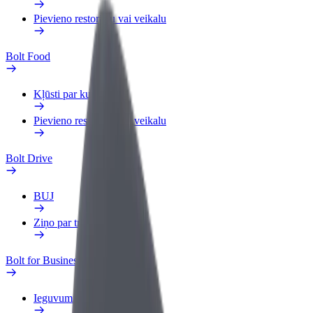
Pievieno restorānu vai veikalu
Bolt Food
Kļūsti par kurjeru
Pievieno restorānu vai veikalu
Bolt Drive
BUJ
Ziņo par transportlīdzekli
Bolt for Business
Ieguvumi