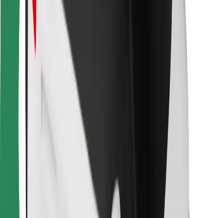
Bolt Food
Autoparku īpašniekiem
Restorāniem
Bolt for Business
Cits
Piegādātāji
Noteikumi un nosacījumi
Sīkdatnes
Drošība
Saņem braucienu minūšu laikā!
Lejupielādē Bolt lietotni
Atrodi savas mīļākās maltītes!