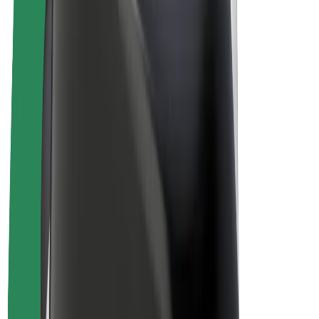
Bolt Plus
Gūsti ieņēmumus ar Bolt
Autovadītāji
Autovadītāja ieņēmumi
Kurjeri
Kurjerpartnera ieņēmumi
Bolt Food tirgotāji
Reģistrē autoparku
Franšīzes
Par uzņēmumu
Karjera
Par Bolt