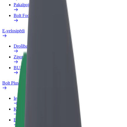
Pakalpojumi
Bolt Food uzņēmumiem
E-velosipēdi
Drošības laboratorija
Ziņot
BUJ
Bolt Plus
Ieguvumi
Kā pievienoties
BUJ