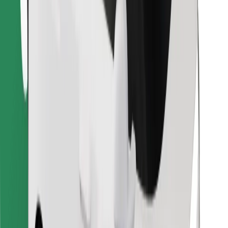
Lejupielādē Bolt Food lietotni