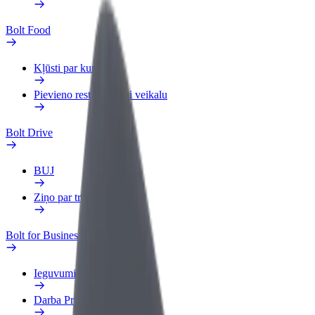
Bolt Food
Kļūsti par kurjeru
Pievieno restorānu vai veikalu
Bolt Drive
BUJ
Ziņo par transportlīdzekli
Bolt for Business
Ieguvumi
Darba Profils