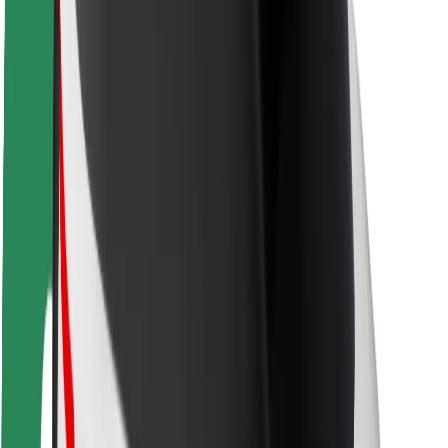
Autovadītāju drošība
Skrejriteņu drošība
Drošības laboratorija
Pilsētas
Pilsētas
Risinājumi pilsētām
Lidostas
Bolt uzlādes statīvi
Palīdzība
Pasažieriem
Autovadītājiem
Kurjeriem