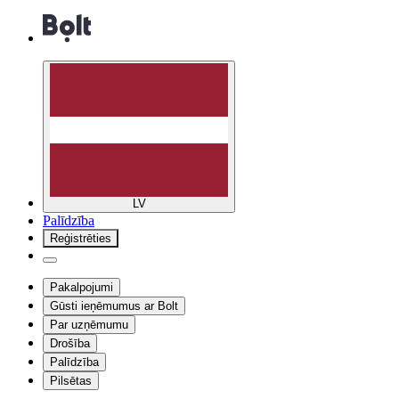
LV
Palīdzība
Reģistrēties
Pakalpojumi
Gūsti ieņēmumus ar Bolt
Par uzņēmumu
Drošība
Palīdzība
Pilsētas