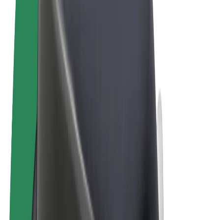
Noteikumi un nosacījumi
Privātuma politika
Sīkdatnes
© 2026 Bolt Technology OÜ
Pakalpojumi
Braucieni
Skrejriteņi
Bolt Market
Bolt Food
Bolt Drive
Bolt for Business
E-velosipēdi