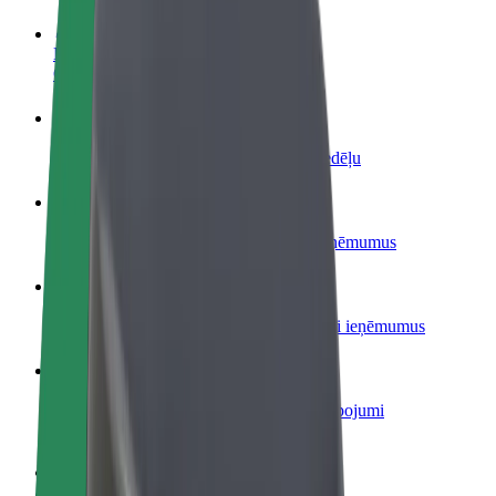
Kļūsti par autovadītāju
Gūsti ieņēmumus, kā vēlies
Kļūsti par kurjeru
Piegādā ēdienu un saņem izmaksu ik nedēļu
Pievieno restorānu vai veikalu
Sasniedz vairāk klientu un paaugstini ieņēmumus
Reģistrējies kā autoparka īpašnieks
Pievieno savu autoparku Bolt un palielini ieņēmumus
Bolt for Business
Tavam uzņēmumam pielāgoti Bolt pakalpojumi