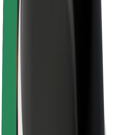
Bolt ilgtspējība
Project Zero
Blogs
Ziņu telpa
Zīmola vadlīnijas
Misija
Attiecības ar investoriem
Vadība
Zīmols
Mediji
Pilsētvides fonds
Drošība
Pasažieru drošība