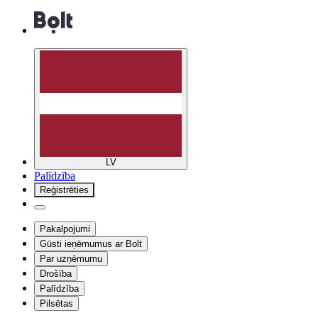
LV
Palīdzība
Reģistrēties
Pakalpojumi
Gūsti ieņēmumus ar Bolt
Par uzņēmumu
Drošība
Palīdzība
Pilsētas