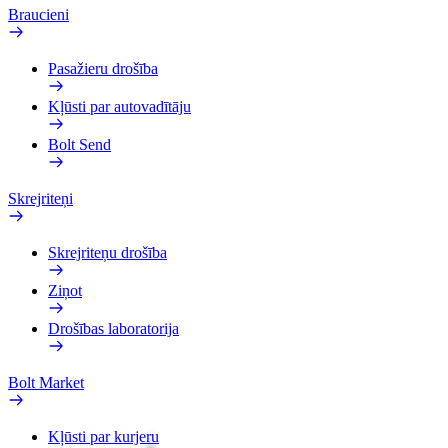
Braucieni
Pasažieru drošība
Kļūsti par autovadītāju
Bolt Send
Skrejriteņi
Skrejriteņu drošība
Ziņot
Drošības laboratorija
Bolt Market
Kļūsti par kurjeru