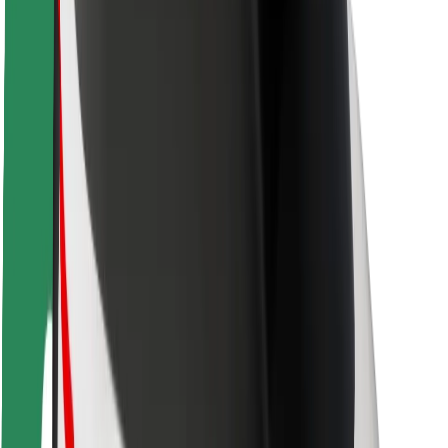
Pasažieru drošība
Autovadītāju drošība
Skrejriteņu drošība
Drošības laboratorija
Pilsētas
Pilsētas
Risinājumi pilsētām
Lidostas
Bolt uzlādes statīvi
Palīdzība
Pasažieriem
Autovadītājiem