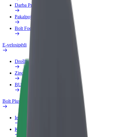
Darba Profils
Pakalpojumi
Bolt Food uzņēmumiem
E-velosipēdi
Drošības laboratorija
Ziņot
BUJ
Bolt Plus
Ieguvumi
Kā pievienoties