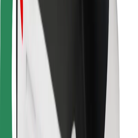
Kurjeriem
Bolt Food
Autoparku īpašniekiem
Restorāniem
Bolt for Business
Cits
Piegādātāji
Noteikumi un nosacījumi
Sīkdatnes
Drošība
Saņem braucienu minūšu laikā!
Lejupielādē Bolt lietotni