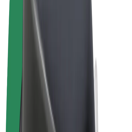
Noteikumi un nosacījumi
Privātuma politika
Sīkdatnes
© 2026 Bolt Technology OÜ
Pakalpojumi
Braucieni
Skrejriteņi
Bolt Market
Bolt Food
Bolt Drive
Bolt for Business