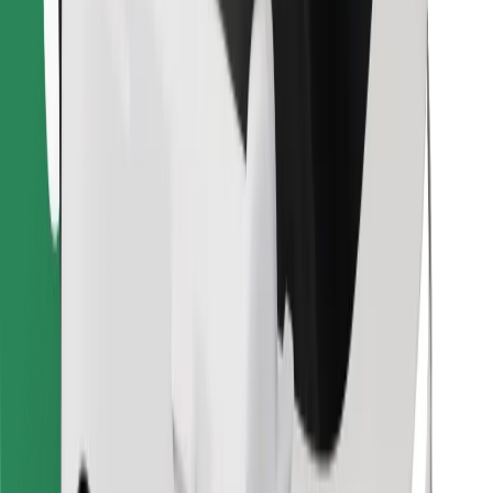
Atrodi savas mīļākās maltītes!
Lejupielādē Bolt Food lietotni