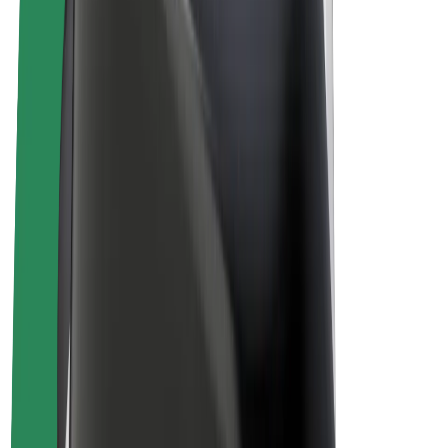
E-velosipēdi
Bolt Plus
Gūsti ieņēmumus ar Bolt
Autovadītāji
Autovadītāja ieņēmumi
Kurjeri
Kurjerpartnera ieņēmumi
Bolt Food tirgotāji
Reģistrē autoparku
Franšīzes
Par uzņēmumu
Karjera