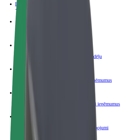
BUJ
Kļūsti par autovadītāju
Gūsti ieņēmumus, kā vēlies
Kļūsti par kurjeru
Piegādā ēdienu un saņem izmaksu ik nedēļu
Pievieno restorānu vai veikalu
Sasniedz vairāk klientu un paaugstini ieņēmumus
Reģistrējies kā autoparka īpašnieks
Pievieno savu autoparku Bolt un palielini ieņēmumus
Bolt for Business
Tavam uzņēmumam pielāgoti Bolt pakalpojumi