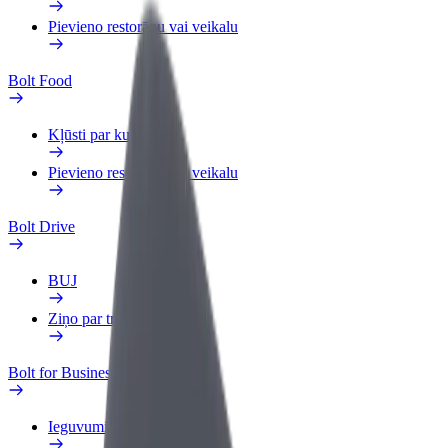
Pievieno restorānu vai veikalu
Bolt Food
Kļūsti par kurjeru
Pievieno restorānu vai veikalu
Bolt Drive
BUJ
Ziņo par transportlīdzekli
Bolt for Business
Ieguvumi