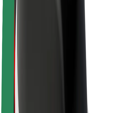
Par Bolt
Bolt ilgtspējība
Project Zero
Blogs
Ziņu telpa
Zīmola vadlīnijas
Misija
Attiecības ar investoriem
Vadība
Zīmols
Mediji
Pilsētvides fonds
Drošība