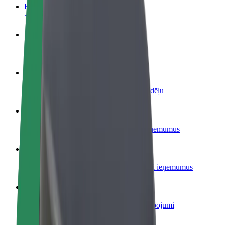
BUJ
Kļūsti par autovadītāju
Gūsti ieņēmumus, kā vēlies
Kļūsti par kurjeru
Piegādā ēdienu un saņem izmaksu ik nedēļu
Pievieno restorānu vai veikalu
Sasniedz vairāk klientu un paaugstini ieņēmumus
Reģistrējies kā autoparka īpašnieks
Pievieno savu autoparku Bolt un palielini ieņēmumus
Bolt for Business
Tavam uzņēmumam pielāgoti Bolt pakalpojumi