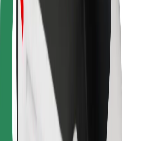
Kurjeriem
Bolt Food
Autoparku īpašniekiem
Restorāniem
Bolt for Business
Cits
Piegādātāji
Noteikumi un nosacījumi
Sīkdatnes
Drošība
Saņem braucienu minūšu laikā!
Lejupielādē Bolt lietotni