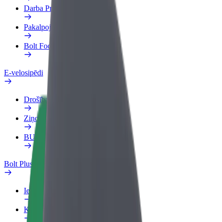
Darba Profils
Pakalpojumi
Bolt Food uzņēmumiem
E-velosipēdi
Drošības laboratorija
Ziņot
BUJ
Bolt Plus
Ieguvumi
Kā pievienoties