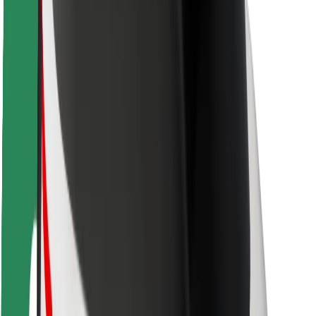
Pasažieru drošība
Autovadītāju drošība
Skrejriteņu drošība
Drošības laboratorija
Pilsētas
Pilsētas
Risinājumi pilsētām
Lidostas
Bolt uzlādes statīvi
Palīdzība
Pasažieriem
Autovadītājiem