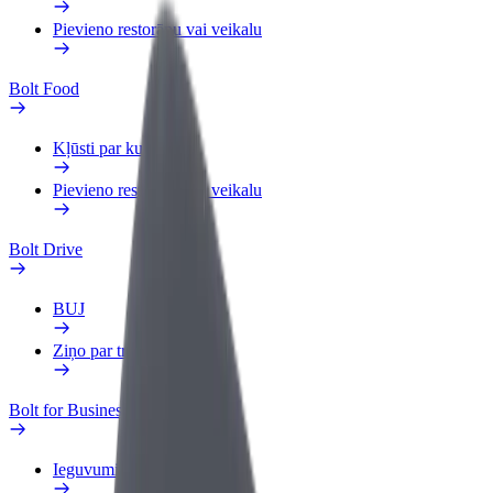
Pievieno restorānu vai veikalu
Bolt Food
Kļūsti par kurjeru
Pievieno restorānu vai veikalu
Bolt Drive
BUJ
Ziņo par transportlīdzekli
Bolt for Business
Ieguvumi