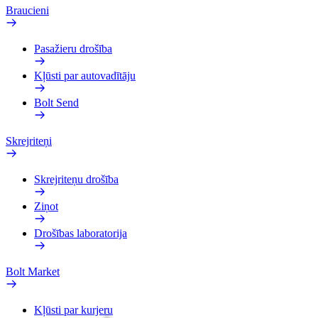
Braucieni
Pasažieru drošība
Kļūsti par autovadītāju
Bolt Send
Skrejriteņi
Skrejriteņu drošība
Ziņot
Drošības laboratorija
Bolt Market
Kļūsti par kurjeru