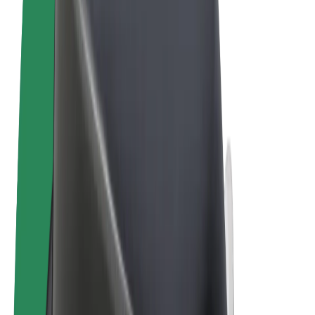
Noteikumi un nosacījumi
Privātuma politika
Sīkdatnes
© 2026 Bolt Technology OÜ
Pakalpojumi
Braucieni
Skrejriteņi
Bolt Market
Bolt Food
Bolt Drive
Bolt for Business