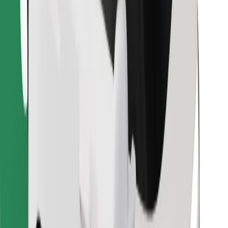
Atrodi savas mīļākās maltītes!
Lejupielādē Bolt Food lietotni