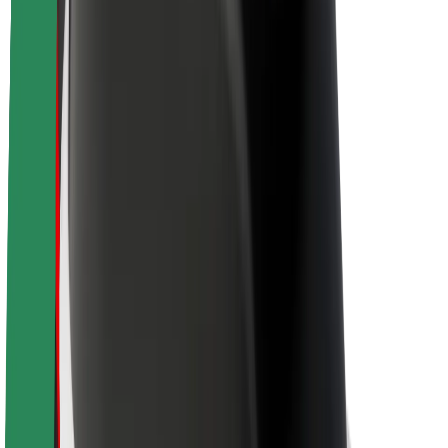
Par Bolt
Bolt ilgtspējība
Project Zero
Blogs
Ziņu telpa
Zīmola vadlīnijas
Misija
Attiecības ar investoriem
Vadība
Zīmols
Mediji
Pilsētvides fonds
Drošība