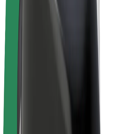
E-velosipēdi
Bolt Plus
Gūsti ieņēmumus ar Bolt
Autovadītāji
Autovadītāja ieņēmumi
Kurjeri
Kurjerpartnera ieņēmumi
Bolt Food tirgotāji
Reģistrē autoparku
Franšīzes
Par uzņēmumu
Karjera