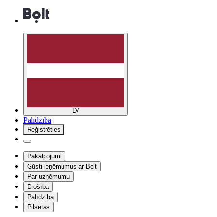
LV
Palīdzība
Reģistrēties
Pakalpojumi
Gūsti ieņēmumus ar Bolt
Par uzņēmumu
Drošība
Palīdzība
Pilsētas