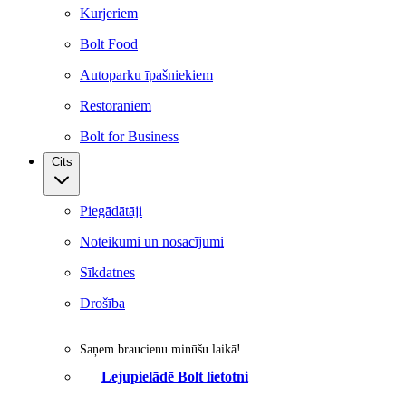
Kurjeriem
Bolt Food
Autoparku īpašniekiem
Restorāniem
Bolt for Business
Cits
Piegādātāji
Noteikumi un nosacījumi
Sīkdatnes
Drošība
Saņem braucienu minūšu laikā!
Lejupielādē Bolt lietotni