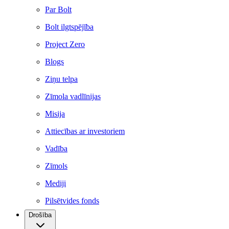
Par Bolt
Bolt ilgtspējība
Project Zero
Blogs
Ziņu telpa
Zīmola vadlīnijas
Misija
Attiecības ar investoriem
Vadība
Zīmols
Mediji
Pilsētvides fonds
Drošība