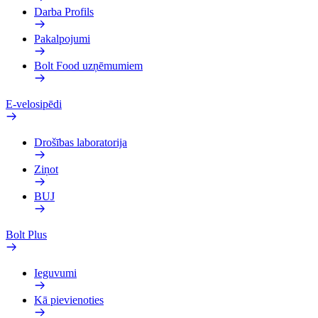
Darba Profils
Pakalpojumi
Bolt Food uzņēmumiem
E-velosipēdi
Drošības laboratorija
Ziņot
BUJ
Bolt Plus
Ieguvumi
Kā pievienoties