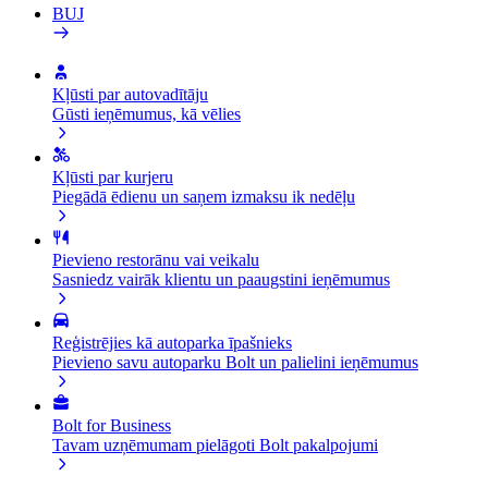
BUJ
Kļūsti par autovadītāju
Gūsti ieņēmumus, kā vēlies
Kļūsti par kurjeru
Piegādā ēdienu un saņem izmaksu ik nedēļu
Pievieno restorānu vai veikalu
Sasniedz vairāk klientu un paaugstini ieņēmumus
Reģistrējies kā autoparka īpašnieks
Pievieno savu autoparku Bolt un palielini ieņēmumus
Bolt for Business
Tavam uzņēmumam pielāgoti Bolt pakalpojumi