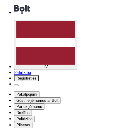
LV
Palīdzība
Reģistrēties
Pakalpojumi
Gūsti ieņēmumus ar Bolt
Par uzņēmumu
Drošība
Palīdzība
Pilsētas