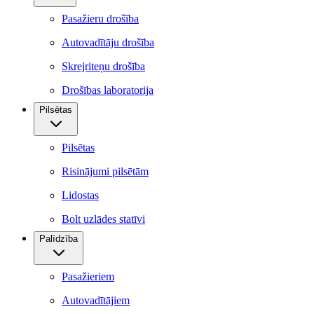
Pasažieru drošība
Autovadītāju drošība
Skrejriteņu drošība
Drošības laboratorija
Pilsētas
Pilsētas
Risinājumi pilsētām
Lidostas
Bolt uzlādes statīvi
Palīdzība
Pasažieriem
Autovadītājiem