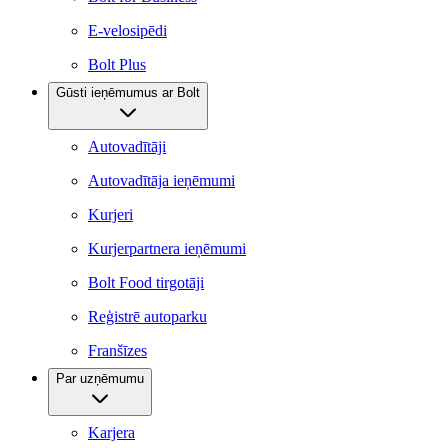
E-velosipēdi
Bolt Plus
Gūsti ieņēmumus ar Bolt
Autovadītāji
Autovadītāja ieņēmumi
Kurjeri
Kurjerpartnera ieņēmumi
Bolt Food tirgotāji
Reģistrē autoparku
Franšīzes
Par uzņēmumu
Karjera