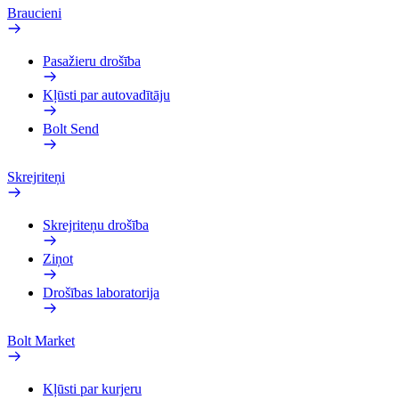
Braucieni
Pasažieru drošība
Kļūsti par autovadītāju
Bolt Send
Skrejriteņi
Skrejriteņu drošība
Ziņot
Drošības laboratorija
Bolt Market
Kļūsti par kurjeru