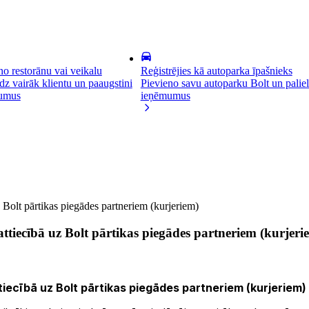
no restorānu vai veikalu
Reģistrējies kā autoparka īpašnieks
dz vairāk klientu un paaugstini
Pievieno savu autoparku Bolt un paliel
umus
ieņēmumus
 Bolt pārtikas piegādes partneriem (kurjeriem)
ttiecībā uz Bolt pārtikas piegādes partneriem (kurjeri
iecībā uz Bolt pārtikas piegādes partneriem (kurjeriem)