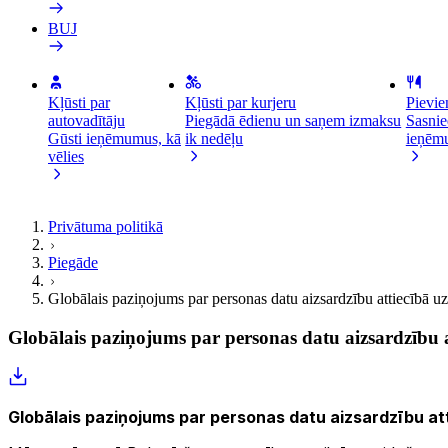
BUJ
Kļūsti par
Kļūsti par kurjeru
Pievie
autovadītāju
Piegādā ēdienu un saņem izmaksu
Sasnie
Gūsti ieņēmumus, kā
ik nedēļu
ieņēm
vēlies
Privātuma politikā
Piegāde
Globālais paziņojums par personas datu aizsardzību attiecībā uz
Globālais paziņojums par personas datu aizsardzību a
Globālais paziņojums par personas datu aizsardzību att