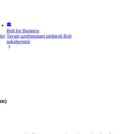
Bolt for Business
ini
Tavam uzņēmumam pielāgoti Bolt
pakalpojumi
em)