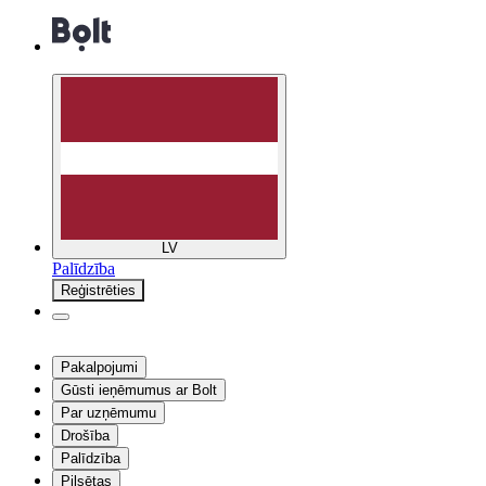
LV
Palīdzība
Reģistrēties
Pakalpojumi
Gūsti ieņēmumus ar Bolt
Par uzņēmumu
Drošība
Palīdzība
Pilsētas