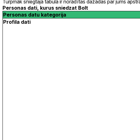
Turpmāk sniegtajā tabulā ir norādītas dažādas par jums apstr
Personas dati, kurus sniedzat Bolt
Personas datu kategorija
Profila dati