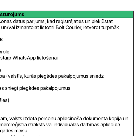
ksturojums
as datus par jums, kad reģistrējaties un piekļūstat
un/vai izmantojat lietotni Bolt Courier, ietverot turpmāk
ds
arole
ostarp WhatsApp lietošanai
s
ba (valstīs, kurās piegādes pakalpojumus sniedz
ties sniegt piegādes pakalpojumus
les)
am, valsts izdota personu apliecinoša dokumenta kopija un
mercreģistra izraksts vai individuālas darbības apliecība
iegādes maisu