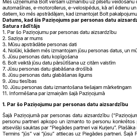
Mēs uzņēmumā Bolt vēršam uzmanību uz pilsētu veidošanu cilvē
automašīnas, e-motorollerus, e-velosipēdus, kā arī ēdienu un p
datiem, ko mēs apstrādājam, kad izmantojat Bolt pakalpojumus 
Datums, kad šis Paziņojums par personas datu aizsardzī
Satura rādītājs
1. Par šo Paziņojumu par personas datu aizsardzību
2. Saziņa ar mums
3. Mūsu apstrādātie personas dati
4. Nolūki, kādiem mēs izmantojam jūsu personas datus, un mū
5. Jūsu personas datu kopīgošana
6. Bolt veiktā jūsu datu pārsūtīšana uz citām valstīm
7. Jūsu personas datu glabāšana drošībā
8. Jūsu personas datu glabāšanas ilgums
9. Jūsu tiesības
10. Jūsu personas datu izmantošana tiešajam mārketingam
11. Informēšana par izmaiņām šajā Paziņojumā
1. Par šo Paziņojumu par personas datu aizsardzību
Šajā Paziņojumā par personas datu aizsardzību (“Paziņojum
personu partneri apkopo un izmanto to personu konkrētos pe
atsevišķi sauktas par “Piegādes partneri vai Kurjeru”. Plašāk
Termins “jūs” vai “jūsu” attiecas uz Piegādes partneri. Šajā