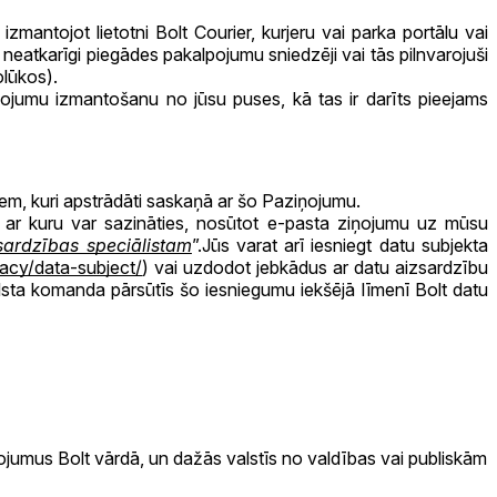
zmantojot lietotni Bolt Courier, kurjeru vai parka portālu vai
 neatkarīgi piegādes pakalpojumu sniedzēji vai tās pilnvarojuši
olūkos).
pojumu izmantošanu no jūsu puses, kā tas ir darīts pieejams
tiem, kuri apstrādāti saskaņā ar šo Paziņojumu.
, ar kuru var sazināties, nosūtot e-pasta ziņojumu uz mūsu
sardzības speciālistam
”.Jūs varat arī iesniegt datu subjekta
ivacy/data-subject/
) vai uzdodot jebkādus ar datu aizsardzību
alsta komanda pārsūtīs šo iesniegumu iekšējā līmenī Bolt datu
jumus Bolt vārdā, un dažās valstīs no valdības vai publiskām