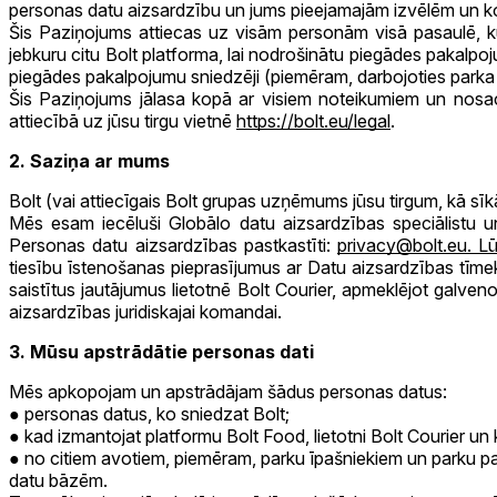
personas datu aizsardzību un jums pieejamajām izvēlēm un k
Šis Paziņojums attiecas uz visām personām visā pasaulē, kuras
jebkuru citu Bolt platforma, lai nodrošinātu piegādes pakalpoj
piegādes pakalpojumu sniedzēji (piemēram, darbojoties parka
Šis Paziņojums jālasa kopā ar visiem noteikumiem un nosacī
attiecībā uz jūsu tirgu vietnē
https://bolt.eu/legal
.
2. Saziņa ar mums
Bolt (vai attiecīgais Bolt grupas uzņēmums jūsu tirgum, kā sīk
Mēs esam iecēluši Globālo datu aizsardzības speciālistu u
Personas datu aizsardzības pastkastīti:
privacy@bolt.eu
. L
tiesību īstenošanas pieprasījumus ar Datu aizsardzības tīme
saistītus jautājumus lietotnē Bolt Courier, apmeklējot galve
aizsardzības juridiskajai komandai.
3. Mūsu apstrādātie personas dati
Mēs apkopojam un apstrādājam šādus personas datus:
personas datus, ko sniedzat Bolt;
kad izmantojat platformu Bolt Food, lietotni Bolt Courier un 
no citiem avotiem, piemēram, parku īpašniekiem un parku pa
datu bāzēm.