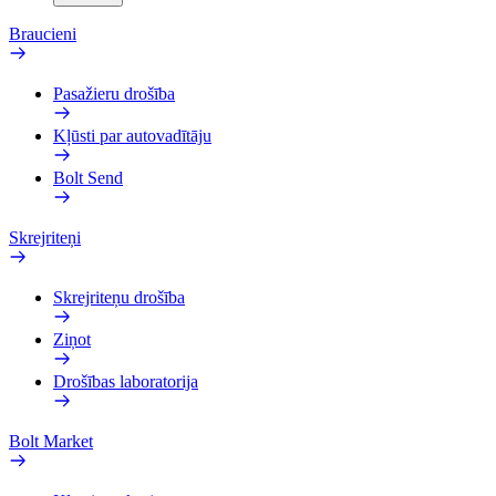
Braucieni
Pasažieru drošība
Kļūsti par autovadītāju
Bolt Send
Skrejriteņi
Skrejriteņu drošība
Ziņot
Drošības laboratorija
Bolt Market