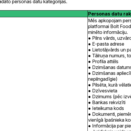
ādāto personas datu kategorijas.
Personas datu ra
Mēs apkopojam person
platformai Bolt Food 
minēto informāciju.
Pilns vārds, uzvār
E-pasta adrese
Lietotājvārds un p
Tālruņa numurs, t
Profila attēls
Dzimšanas datum
Dzimšanas apliecī
nepilngadīgie)
Pilsēta, kurā vēla
Dzīvesvieta
Dzimums (pēc izvē
Bankas rekvizīti
Ieteikuma kods
Dokumenti, piemēr
vienīgā īpašnieka ko
Informācija par p