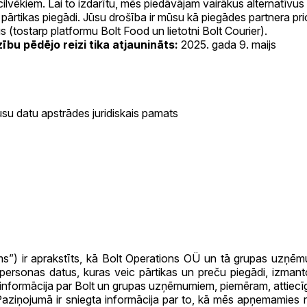
kiem. Lai to izdarītu, mēs piedāvājam vairākus alternatīvus t
ārtikas piegādi. Jūsu drošība ir mūsu kā piegādes partnera prio
(tostarp platformu Bolt Food un lietotni Bolt Courier).
bu pēdējo reizi tika atjaunināts:
2025. gada 9. maijs
su datu apstrādes juridiskais pamats
s”) ir aprakstīts, kā Bolt Operations OÜ un tā grupas uzņēmu
rsonas datus, kuras veic pārtikas un preču piegādi, izmantojo
a informācija par Bolt un grupas uzņēmumiem, piemēram, attiecī
 Paziņojumā ir sniegta informācija par to, kā mēs apņemamies r