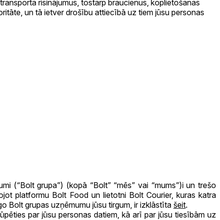
ransporta risinājumus, tostarp braucienus, koplietošanas
ritāte, un tā ietver drošību attiecībā uz tiem jūsu personas
mi (“Bolt grupa”) (kopā “Bolt” “mēs” vai “mums”)i un trešo
t platformu Bolt Food un lietotni Bolt Courier, kuras katra
go Bolt grupas uzņēmumu jūsu tirgum, ir izklāstīta
šeit
.
ūpēties par jūsu personas datiem, kā arī par jūsu tiesībām uz