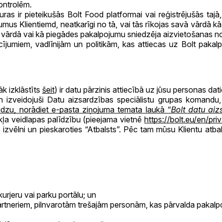
ontrolēm.
 ir pieteikušās Bolt Food platformai vai reģistrējušās tajā, i
umus Klientiemd, neatkarīgi no tā, vai tās rīkojas savā vārdā kā
 vārdā vai kā piegādes pakalpojumu sniedzēja aizvietošanas n
jumiem, vadlīnijām un politikām, kas attiecas uz Bolt pakal
āk izklāstīts
šeit
) ir datu pārzinis attiecībā uz jūsu personas da
n izveidojuši Datu aizsardzības speciālistu grupas komandu
ūdzu, norādiet e-pasta ziņojuma temata laukā “
Bolt datu aiz
kļa veidlapas palīdzību (pieejama vietnē
https://bolt.eu/en/pr
no izvēlni un pieskaroties “Atbalsts”. Pēc tam mūsu Klientu atb
kurjeru vai parku portālu; un
rtneriem, pilnvarotām trešajām personām, kas pārvalda pakalpo