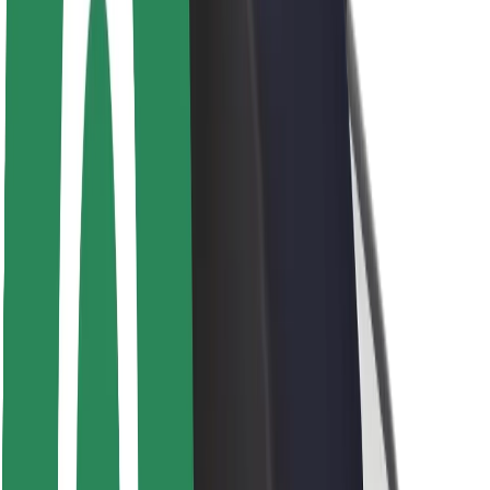
Veiligheid voor passagiers
Veiligheid voor chauffeurs
Veiligheid E-steps
Safety Lab
Steden
Locaties
Stadsoplossingen
Luchthavens
Bolt Laadstations
Support
Voor passagiers
Voor chauffeurs