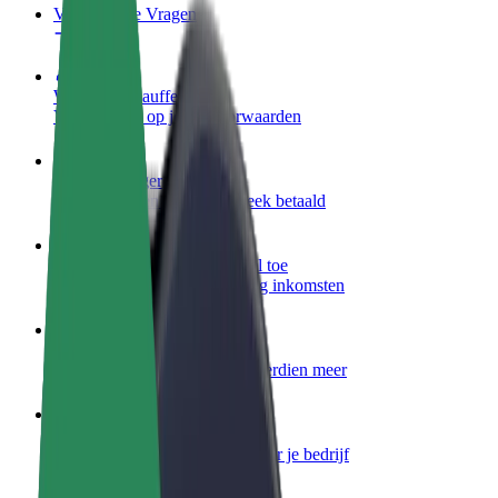
Veelgestelde Vragen
Word een chauffeur
Verdien geld op jouw voorwaarden
Wordt bezorger
Bezorg eten en krijg elke week betaald
Voeg een restaurant of winkel toe
Krijg meer klanten en verhoog inkomsten
Meld je aan als Fleet-eigenaar
Voeg je fleet toe aan Bolt en verdien meer
Bolt for Business
Bolt-producten en -services voor je bedrijf