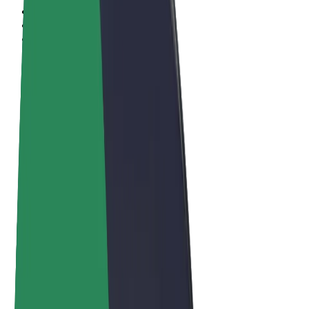
Algemene voorwaarden
Privacy
Cookies
© 2026 Bolt Technology OÜ
Producten
Ritten
E-Steps
Bolt Market
Bolt Food
Bolt Drive
Bolt for Business