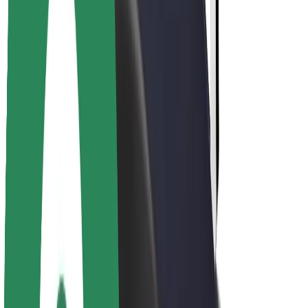
Over Bolt
Duurzaamheid bij Bolt
Project Zero
Blog
Nieuws
Merkrichtlijnen
Missie
Investeerdersrelaties
Leiderschap
Merk
Media
Urban Fund
Veiligheid