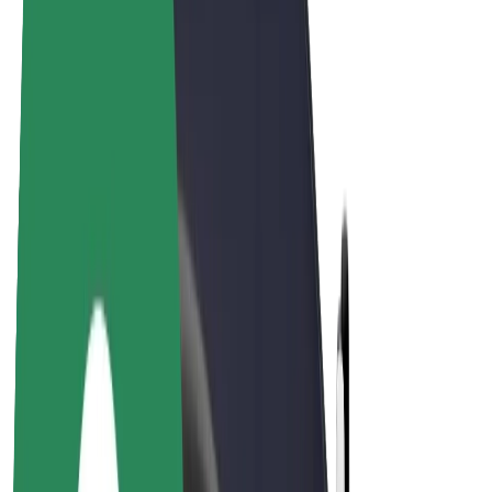
E-bikes
Bolt Plus
Verdienen met Bolt
Chauffeurs
Verdiensten voor chauffeurs
Bezorgers
Verdiensten voor bezorgers
Bolt Food-handelaren
Fleet Owner
Franchises
Bedrijf
Carrière