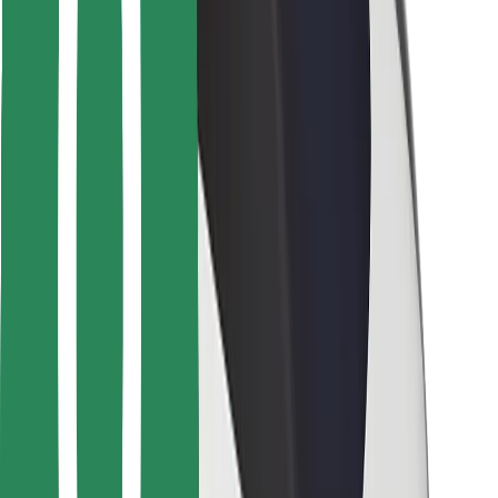
Voor bezorgers
Bolt Food
Voor fleet owners
Voor restaurants
Bolt for Business
Overig
Leveranciers
Algemene voorwaarden
Cookies
Beveiliging
Slechts enkele minuten verwijderd van je rit!
Download Bolt app