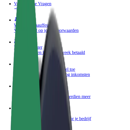
Veelgestelde Vragen
Word een chauffeur
Verdien geld op jouw voorwaarden
Wordt bezorger
Bezorg eten en krijg elke week betaald
Voeg een restaurant of winkel toe
Krijg meer klanten en verhoog inkomsten
Meld je aan als Fleet-eigenaar
Voeg je fleet toe aan Bolt en verdien meer
Bolt for Business
Bolt-producten en -services voor je bedrijf