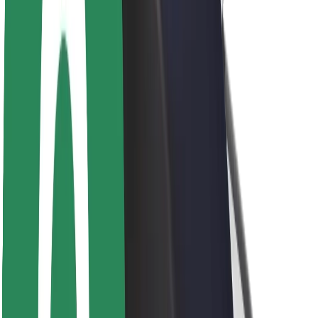
Veiligheid voor passagiers
Veiligheid voor chauffeurs
Veiligheid E-steps
Safety Lab
Steden
Locaties
Stadsoplossingen
Luchthavens
Bolt Laadstations
Support
Voor passagiers
Voor chauffeurs