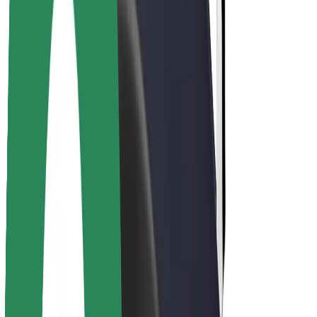
Over Bolt
Duurzaamheid bij Bolt
Project Zero
Blog
Nieuws
Merkrichtlijnen
Missie
Investeerdersrelaties
Leiderschap
Merk
Media
Urban Fund
Veiligheid