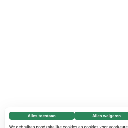
Alles toestaan
Alles weigeren
Noodzakelijk (65)
Noodzakelijke cookies helpen onze website bruikbaar te
Meer informatie
We gebruiken noodzakelijke cookies en cookies voor voorkeure