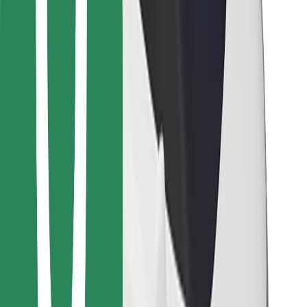
Vind je favoriete maaltijden!
Download de Bolt Food-app