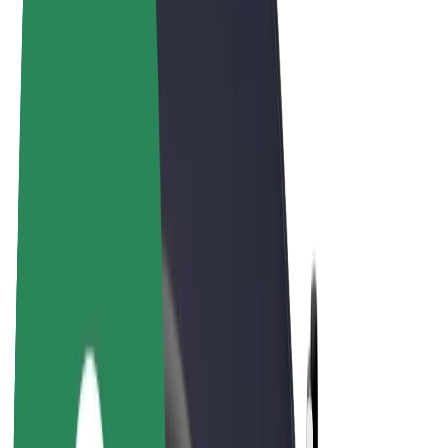
E-bikes
Bolt Plus
Verdienen met Bolt
Chauffeurs
Verdiensten voor chauffeurs
Bezorgers
Verdiensten voor bezorgers
Bolt Food-handelaren
Fleet Owner
Franchises
Bedrijf
Carrière