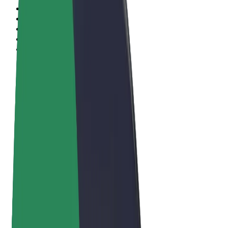
Algemene voorwaarden
Privacy
Cookies
© 2026 Bolt Technology OÜ
Producten
Ritten
E-Steps
Bolt Market
Bolt Food
Bolt Drive
Bolt for Business