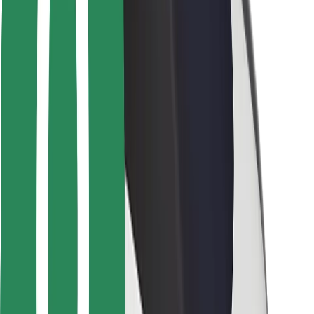
Voor bezorgers
Bolt Food
Voor fleet owners
Voor restaurants
Bolt for Business
Overig
Leveranciers
Algemene voorwaarden
Cookies
Beveiliging
Slechts enkele minuten verwijderd van je rit!
Download Bolt app