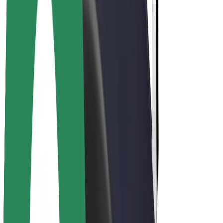
Over Bolt
Duurzaamheid bij Bolt
Project Zero
Blog
Nieuws
Merkrichtlijnen
Missie
Investeerdersrelaties
Leiderschap
Merk
Media
Urban Fund
Veiligheid