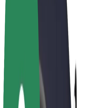
E-bikes
Bolt Plus
Verdienen met Bolt
Chauffeurs
Verdiensten voor chauffeurs
Bezorgers
Verdiensten voor bezorgers
Bolt Food-handelaren
Fleet Owner
Franchises
Bedrijf
Carrière