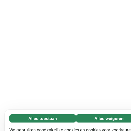
Alles toestaan
Alles weigeren
Noodzakelijk (65)
Noodzakelijke cookies helpen onze website bruikbaar te
Meer informatie
We gebruiken noodzakelijke cookies en cookies voor voorkeure