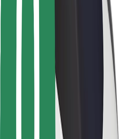
Voor bezorgers
Bolt Food
Voor fleet owners
Voor restaurants
Bolt for Business
Overig
Leveranciers
Algemene voorwaarden
Cookies
Beveiliging
Slechts enkele minuten verwijderd van je rit!
Download Bolt app