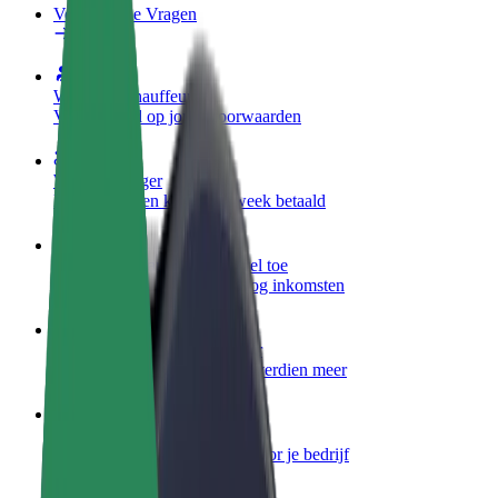
Veelgestelde Vragen
Word een chauffeur
Verdien geld op jouw voorwaarden
Wordt bezorger
Bezorg eten en krijg elke week betaald
Voeg een restaurant of winkel toe
Krijg meer klanten en verhoog inkomsten
Meld je aan als Fleet-eigenaar
Voeg je fleet toe aan Bolt en verdien meer
Bolt for Business
Bolt-producten en -services voor je bedrijf