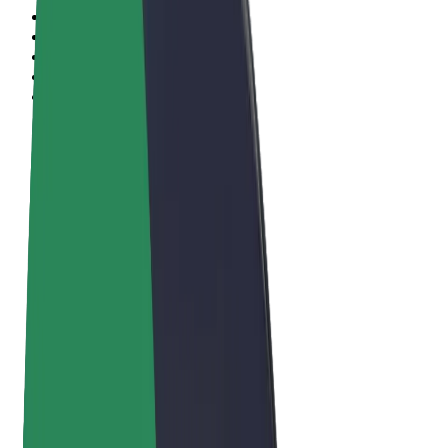
Algemene voorwaarden
Privacy
Cookies
© 2026 Bolt Technology OÜ
Producten
Ritten
E-Steps
Bolt Market
Bolt Food
Bolt Drive
Bolt for Business