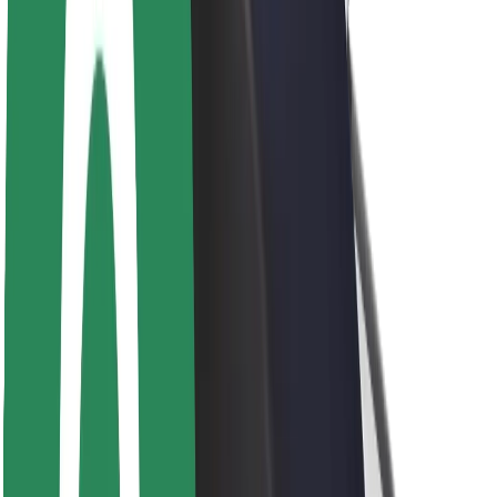
Veiligheid voor passagiers
Veiligheid voor chauffeurs
Veiligheid E-steps
Safety Lab
Steden
Locaties
Stadsoplossingen
Luchthavens
Bolt Laadstations
Support
Voor passagiers
Voor chauffeurs