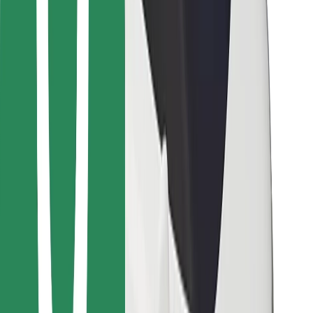
Vind je favoriete maaltijden!
Download de Bolt Food-app