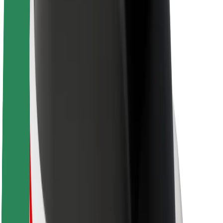
Over Bolt
Duurzaamheid bij Bolt
Project Zero
Blog
Nieuws
Merkrichtlijnen
Missie
Investeerdersrelaties
Leiderschap
Merk
Media
Urban Fund
Veiligheid