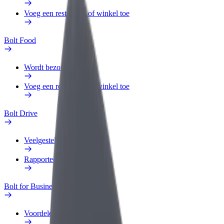
Voeg een restaurant of winkel toe
Bolt Food
Wordt bezorger
Voeg een restaurant of winkel toe
Bolt Drive
Veelgestelde Vragen
Rapporteer een voertuig
Bolt for Business
Voordelen