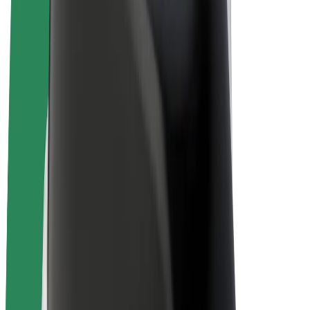
E-bikes
Bolt Plus
Verdienen met Bolt
Chauffeurs
Verdiensten voor chauffeurs
Bezorgers
Verdiensten voor bezorgers
Bolt Food-handelaren
Fleet Owner
Franchises
Bedrijf
Carrière