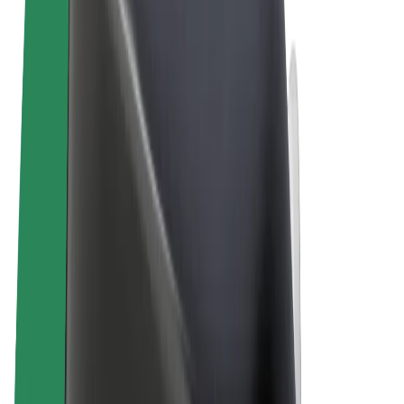
Algemene voorwaarden
Privacy
Cookies
© 2026 Bolt Technology OÜ
Producten
Ritten
E-Steps
Bolt Market
Bolt Food
Bolt Drive
Bolt for Business