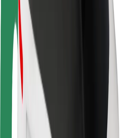
Veiligheid voor passagiers
Veiligheid voor chauffeurs
Veiligheid E-steps
Safety Lab
Steden
Locaties
Stadsoplossingen
Luchthavens
Bolt Laadstations
Support
Voor passagiers
Voor chauffeurs