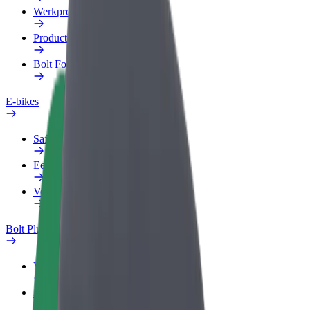
Werkprofiel
Producten
Bolt Food voor Business
E-bikes
Safety Lab
Een probleem melden
Veelgestelde vragen
Bolt Plus
Voordelen
Hoe werkt het