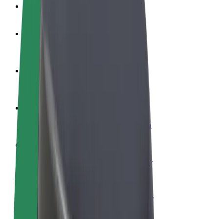
Veelgestelde Vragen
Word een chauffeur
Verdien geld op jouw voorwaarden
Wordt bezorger
Bezorg eten en krijg elke week betaald
Voeg een restaurant of winkel toe
Krijg meer klanten en verhoog inkomsten
Meld je aan als Fleet-eigenaar
Voeg je fleet toe aan Bolt en verdien meer
Bolt for Business
Bolt-producten en -services voor je bedrijf