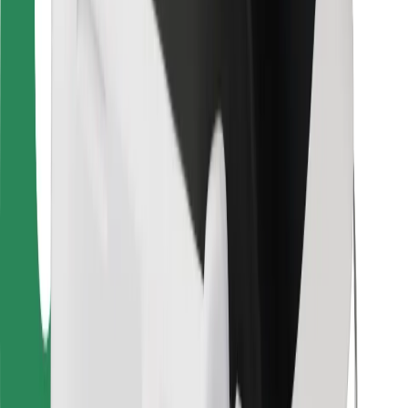
Voor bezorgers
Bolt Food
Voor fleet owners
Voor restaurants
Bolt for Business
Overig
Leveranciers
Algemene voorwaarden
Cookies
Beveiliging
Slechts enkele minuten verwijderd van je rit!
Download Bolt app