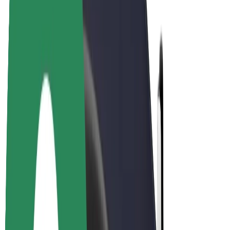
E-bikes
Bolt Plus
Verdienen met Bolt
Chauffeurs
Verdiensten voor chauffeurs
Bezorgers
Verdiensten voor bezorgers
Bolt Food-handelaren
Fleet Owner
Franchises
Bedrijf
Carrière