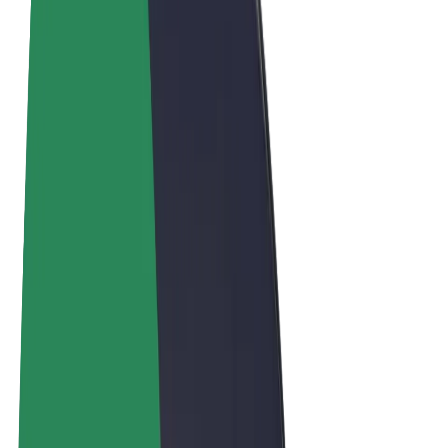
Algemene voorwaarden
Privacy
Cookies
© 2026 Bolt Technology OÜ
Producten
Ritten
E-Steps
Bolt Market
Bolt Food
Bolt Drive
Bolt for Business