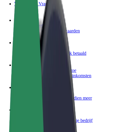
Veelgestelde Vragen
Word een chauffeur
Verdien geld op jouw voorwaarden
Wordt bezorger
Bezorg eten en krijg elke week betaald
Voeg een restaurant of winkel toe
Krijg meer klanten en verhoog inkomsten
Meld je aan als Fleet-eigenaar
Voeg je fleet toe aan Bolt en verdien meer
Bolt for Business
Bolt-producten en -services voor je bedrijf