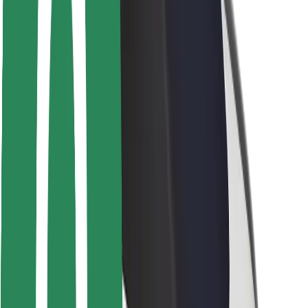
Veiligheid voor passagiers
Veiligheid voor chauffeurs
Veiligheid E-steps
Safety Lab
Steden
Locaties
Stadsoplossingen
Luchthavens
Bolt Laadstations
Support
Voor passagiers
Voor chauffeurs