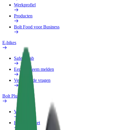
Werkprofiel
Producten
Bolt Food voor Business
E-bikes
Safety Lab
Een probleem melden
Veelgestelde vragen
Bolt Plus
Voordelen
Hoe werkt het