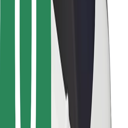
Voor bezorgers
Bolt Food
Voor fleet owners
Voor restaurants
Bolt for Business
Overig
Leveranciers
Algemene voorwaarden
Cookies
Beveiliging
Slechts enkele minuten verwijderd van je rit!
Download Bolt app