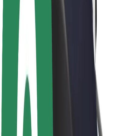
Over Bolt
Duurzaamheid bij Bolt
Project Zero
Blog
Nieuws
Merkrichtlijnen
Missie
Investeerdersrelaties
Leiderschap
Merk
Media
Urban Fund
Veiligheid