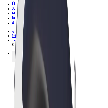
Algemene voorwaarden
Privacy
Cookies
© 2026 Bolt Technology OÜ
Producten
Ritten
E-Steps
Bolt Market
Bolt Food
Bolt Drive
Bolt for Business