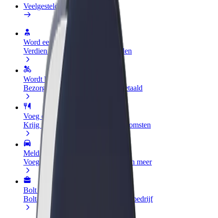
Veelgestelde Vragen
Word een chauffeur
Verdien geld op jouw voorwaarden
Wordt bezorger
Bezorg eten en krijg elke week betaald
Voeg een restaurant of winkel toe
Krijg meer klanten en verhoog inkomsten
Meld je aan als Fleet-eigenaar
Voeg je fleet toe aan Bolt en verdien meer
Bolt for Business
Bolt-producten en -services voor je bedrijf