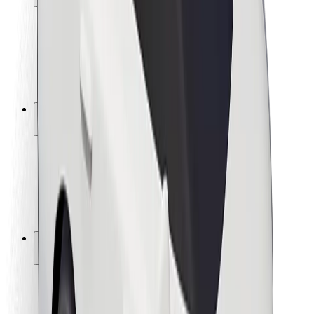
Veiligheid voor passagiers
Veiligheid voor chauffeurs
Veiligheid E-steps
Safety Lab
Steden
Locaties
Stadsoplossingen
Luchthavens
Bolt Laadstations
Support
Voor passagiers
Voor chauffeurs