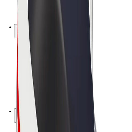
E-bikes
Bolt Plus
Verdienen met Bolt
Chauffeurs
Verdiensten voor chauffeurs
Bezorgers
Verdiensten voor bezorgers
Bolt Food-handelaren
Fleet Owner
Franchises
Bedrijf
Carrière