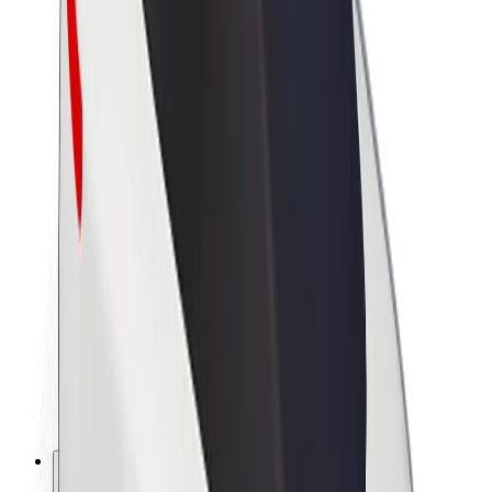
Over Bolt
Duurzaamheid bij Bolt
Project Zero
Blog
Nieuws
Merkrichtlijnen
Missie
Investeerdersrelaties
Leiderschap
Merk
Media
Urban Fund
Veiligheid