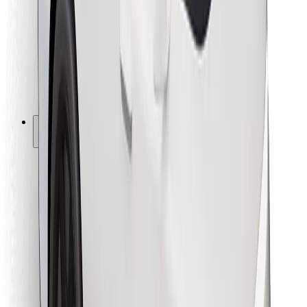
Voor bezorgers
Bolt Food
Voor fleet owners
Voor restaurants
Bolt for Business
Overig
Leveranciers
Algemene voorwaarden
Cookies
Beveiliging
Slechts enkele minuten verwijderd van je rit!
Download Bolt app