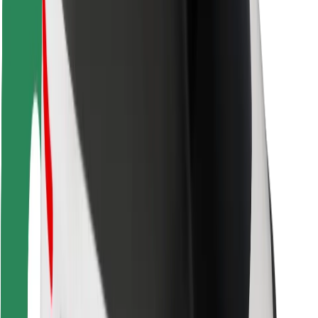
Voor bezorgers
Bolt Food
Voor fleet owners
Voor restaurants
Bolt for Business
Overig
Leveranciers
Algemene voorwaarden
Cookies
Beveiliging
Slechts enkele minuten verwijderd van je rit!
Download Bolt app