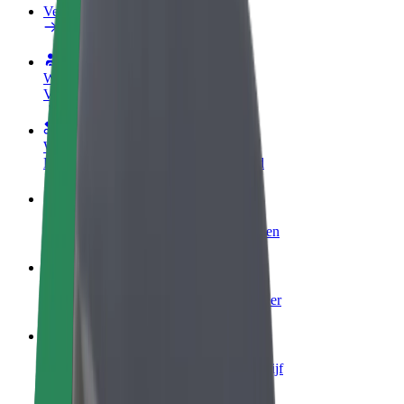
Veelgestelde Vragen
Word een chauffeur
Verdien geld op jouw voorwaarden
Wordt bezorger
Bezorg eten en krijg elke week betaald
Voeg een restaurant of winkel toe
Krijg meer klanten en verhoog inkomsten
Meld je aan als Fleet-eigenaar
Voeg je fleet toe aan Bolt en verdien meer
Bolt for Business
Bolt-producten en -services voor je bedrijf