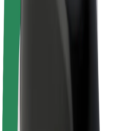
Over Bolt
Duurzaamheid bij Bolt
Project Zero
Blog
Nieuws
Merkrichtlijnen
Missie
Investeerdersrelaties
Leiderschap
Merk
Media
Urban Fund
Veiligheid