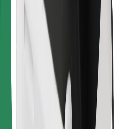
Vind je favoriete maaltijden!
Download de Bolt Food-app