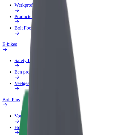
Werkprofiel
Producten
Bolt Food voor Business
E-bikes
Safety Lab
Een probleem melden
Veelgestelde vragen
Bolt Plus
Voordelen
Hoe werkt het