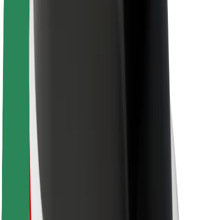
Veiligheid voor passagiers
Veiligheid voor chauffeurs
Veiligheid E-steps
Safety Lab
Steden
Locaties
Stadsoplossingen
Luchthavens
Bolt Laadstations
Support
Voor passagiers
Voor chauffeurs