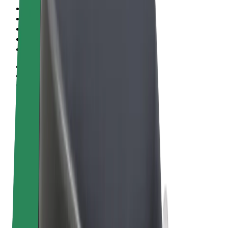
Algemene voorwaarden
Privacy
Cookies
© 2026 Bolt Technology OÜ
Producten
Ritten
E-Steps
Bolt Market
Bolt Food
Bolt Drive
Bolt for Business