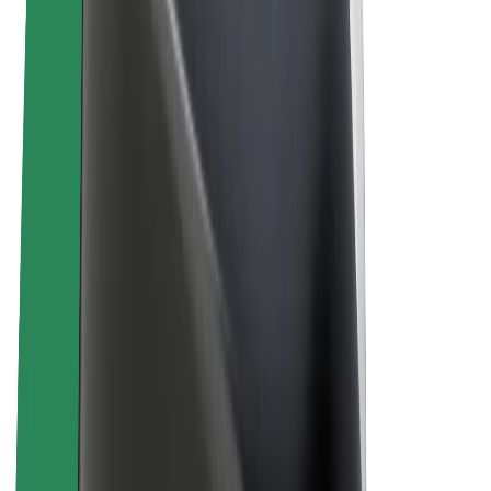
E-bikes
Bolt Plus
Verdienen met Bolt
Chauffeurs
Verdiensten voor chauffeurs
Bezorgers
Verdiensten voor bezorgers
Bolt Food-handelaren
Fleet Owner
Franchises
Bedrijf
Carrière