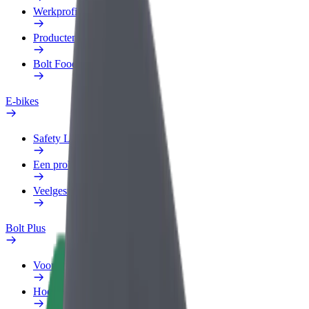
Werkprofiel
Producten
Bolt Food voor Business
E-bikes
Safety Lab
Een probleem melden
Veelgestelde vragen
Bolt Plus
Voordelen
Hoe werkt het