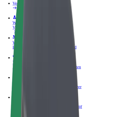
Veelgestelde Vragen
Word een chauffeur
Verdien geld op jouw voorwaarden
Wordt bezorger
Bezorg eten en krijg elke week betaald
Voeg een restaurant of winkel toe
Krijg meer klanten en verhoog inkomsten
Meld je aan als Fleet-eigenaar
Voeg je fleet toe aan Bolt en verdien meer
Bolt for Business
Bolt-producten en -services voor je bedrijf