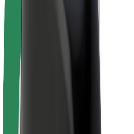
Over Bolt
Duurzaamheid bij Bolt
Project Zero
Blog
Nieuws
Merkrichtlijnen
Missie
Investeerdersrelaties
Leiderschap
Merk
Media
Urban Fund
Veiligheid