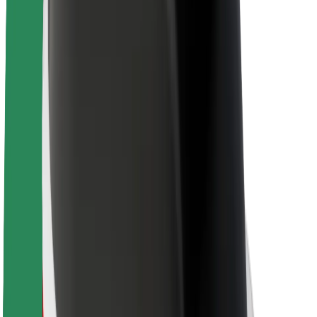
Veiligheid voor passagiers
Veiligheid voor chauffeurs
Veiligheid E-steps
Safety Lab
Steden
Locaties
Stadsoplossingen
Luchthavens
Bolt Laadstations
Support
Voor passagiers
Voor chauffeurs