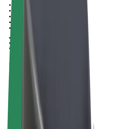
Algemene voorwaarden
Privacy
Cookies
© 2026 Bolt Technology OÜ
Producten
Ritten
E-Steps
Bolt Market
Bolt Food
Bolt Drive
Bolt for Business