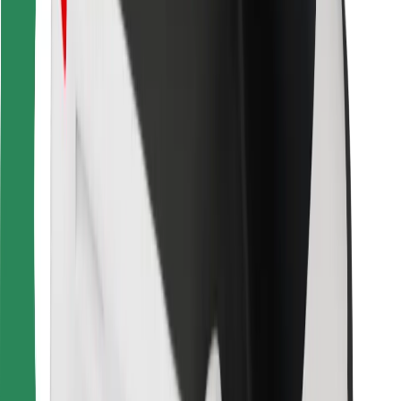
Vind je favoriete maaltijden!
Download de Bolt Food-app