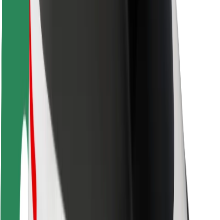
Voor bezorgers
Bolt Food
Voor fleet owners
Voor restaurants
Bolt for Business
Overig
Leveranciers
Algemene voorwaarden
Cookies
Beveiliging
Slechts enkele minuten verwijderd van je rit!
Download Bolt app