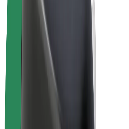
E-bikes
Bolt Plus
Verdienen met Bolt
Chauffeurs
Verdiensten voor chauffeurs
Bezorgers
Verdiensten voor bezorgers
Bolt Food-handelaren
Fleet Owner
Franchises
Bedrijf
Carrière